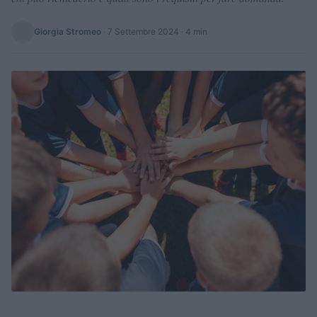
Giorgia Stromeo
·
7 Settembre 2024
· 4 min