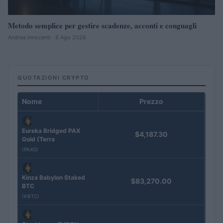
Metodo semplice per gestire scadenze, acconti e conguagli
Andrea Innocenti · 8 Ago 2026
QUOTAZIONI CRYPTO
Nome
Prezzo
Eureka Bridged PAX
$4,187.30
Gold (Terra
(PAXG)
Kinza Babylon Staked
$83,270.00
BTC
(KBTC)