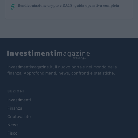
5
Rendicontazione crypto e DAC8: guida operativa completa
Investimentimagazine.it, il nuovo portale nel mondo della
finanza. Approfondimenti, news, confronti e statistiche.
SEZIONI
Investimenti
Finanza
Criptovalute
News
Fisco