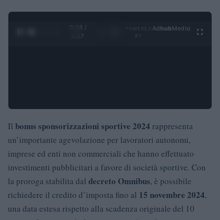
0:29 /
Ad
hub
Media
POWERED
1
/
4
4:27
BY
bonus sponsorizzazioni sportive 2024
Il
rappresenta
un’importante agevolazione per lavoratori autonomi,
imprese ed enti non commerciali che hanno effettuato
investimenti pubblicitari a favore di società sportive. Con
decreto Omnibus
la proroga stabilita dal
, è possibile
15 novembre 2024
richiedere il credito d’imposta fino al
,
una data estesa rispetto alla scadenza originale del 10