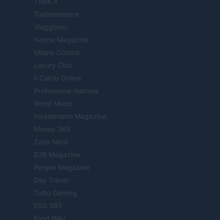
Think.it
Tuobenessere
Viaggiamo
Nonne Magazine
Milano Cortina
Luxury Club
Il Calcio Online
Professione mamma
World Music
Investimenti Magazine
Money 365
Zona Nerd
B2B Magazine
People Magazine
Day Travel
Tutto Gaming
ESG 365
Food Wiki