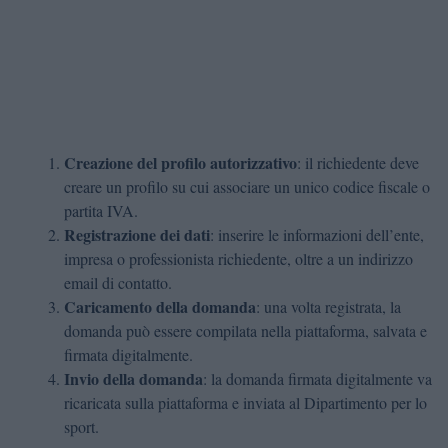
Creazione del profilo autorizzativo
: il richiedente deve
creare un profilo su cui associare un unico codice fiscale o
partita IVA.
Registrazione dei dati
: inserire le informazioni dell’ente,
impresa o professionista richiedente, oltre a un indirizzo
email di contatto.
Caricamento della domanda
: una volta registrata, la
domanda può essere compilata nella piattaforma, salvata e
firmata digitalmente.
Invio della domanda
: la domanda firmata digitalmente va
ricaricata sulla piattaforma e inviata al Dipartimento per lo
sport.