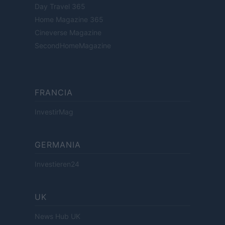
Day Travel 365
Home Magazine 365
Cineverse Magazine
SecondHomeMagazine
FRANCIA
InvestirMag
GERMANIA
Investieren24
UK
News Hub UK