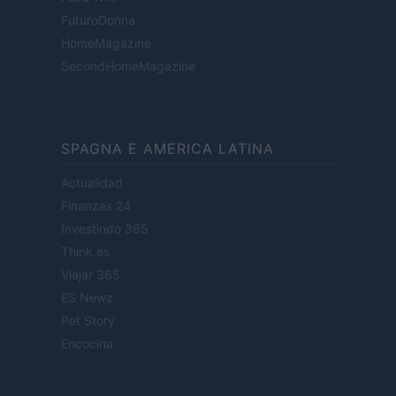
FuturoDonna
HomeMagazine
SecondHomeMagazine
SPAGNA E AMERICA LATINA
Actualidad
Finanzas 24
Investindo 365
Think.es
Viajar 365
ES Newz
Pet Story
Encocina