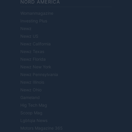
NORD AMERICA
Womanmagazine
Investing Plus
Newz
Newz US
Newz California
Newz Texas
Newz Florida
Newz New York
Newz Pennsylvania
Newz Illinois
Newz Ohio
Gameland
Hig Tech Mag
Scoop Mag
Lgbtqia News
Motors Magazine 365