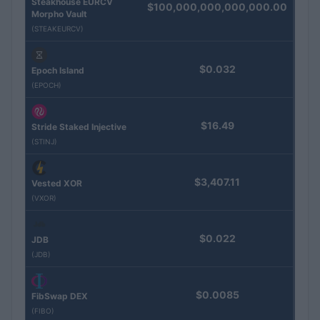
Steakhouse EURCV
$100,000,000,000,000.00
Morpho Vault
(STEAKEURCV)
$0.032
Epoch Island
(EPOCH)
$16.49
Stride Staked Injective
(STINJ)
$3,407.11
Vested XOR
(VXOR)
$0.022
JDB
(JDB)
$0.0085
FibSwap DEX
(FIBO)