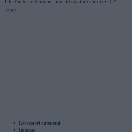
I destinatari del bonus sponsorizzazioni sportive 2024
sono:
Lavoratori autonomi
Imprese