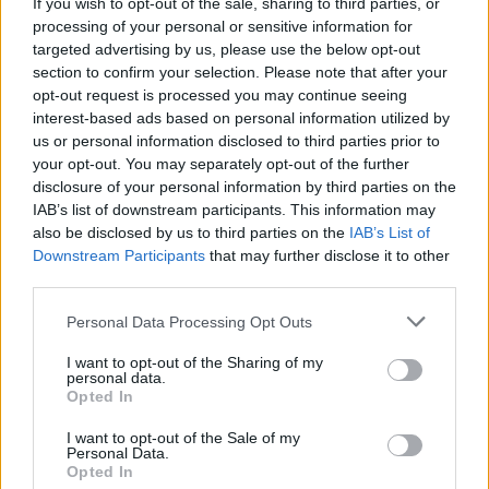
If you wish to opt-out of the sale, sharing to third parties, or
grande opportunità per chi ha investito nel settore
processing of your personal or sensitive information for
sportivo, offrendo un credito d’imposta del 50% sulle
targeted advertising by us, please use the below opt-out
section to confirm your selection. Please note that after your
15
spese sostenute. Con la scadenza prorogata al
opt-out request is processed you may continue seeing
novembre 2024
, è importante seguire con attenzione la
interest-based ads based on personal information utilized by
procedura di richiesta e preparare la documentazione
us or personal information disclosed to third parties prior to
your opt-out. You may separately opt-out of the further
necessaria.
disclosure of your personal information by third parties on the
IAB’s list of downstream participants. This information may
also be disclosed by us to third parties on the
IAB’s List of
Downstream Participants
that may further disclose it to other
third parties.
AUTORE
Giorgia Stromeo
Please note that this website/app uses one or more Google
Personal Data Processing Opt Outs
services and may gather and store information including but
not limited to your visit or usage behaviour. You may click to
I want to opt-out of the Sharing of my
personal data.
grant or deny consent to Google and its third-party tags to
Opted In
use your data for below specified purposes in below Google
consent section.
I want to opt-out of the Sale of my
Personal Data.
Opted In