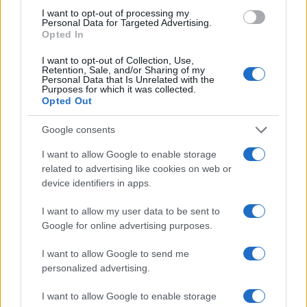
I want to opt-out of processing my
Personal Data for Targeted Advertising.
Opted In
I want to opt-out of Collection, Use,
Retention, Sale, and/or Sharing of my
Petrolio in calo: Brent a 88.9 dollari, ribassi diffusi tra le
Personal Data that Is Unrelated with the
materie prime
Purposes for which it was collected.
Opted Out
Andrea Innocenti · 6 Ago 2026
Google consents
NEWS
I want to allow Google to enable storage
related to advertising like cookies on web or
device identifiers in apps.
I want to allow my user data to be sent to
Google for online advertising purposes.
I want to allow Google to send me
personalized advertising.
I want to allow Google to enable storage