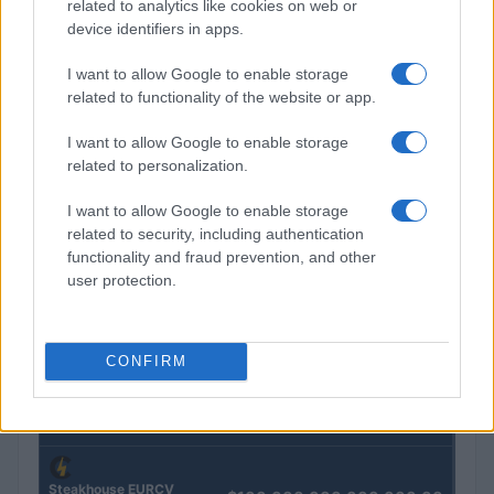
related to analytics like cookies on web or
Petrolio in calo: Brent a 91,82$, ribassi a due cifre per greggio
device identifiers in apps.
e oro
I want to allow Google to enable storage
Andrea Innocenti · 5 Ago 2026
related to functionality of the website or app.
I want to allow Google to enable storage
related to personalization.
QUOTAZIONI CRYPTO
I want to allow Google to enable storage
Nome
Prezzo
related to security, including authentication
functionality and fraud prevention, and other
user protection.
Eureka Bridged PAX
$4,187.30
Gold (Terra
(PAXG)
CONFIRM
Kinza Babylon Staked
$83,270.00
BTC
(KBTC)
Steakhouse EURCV