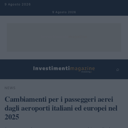
Salta al contenuto
9 Agosto 2026
9 Agosto 2026
⌕
×
⌕
NEWS
Cerca
Cambiamenti per i passeggeri aerei
dagli aeroporti italiani ed europei nel
2025