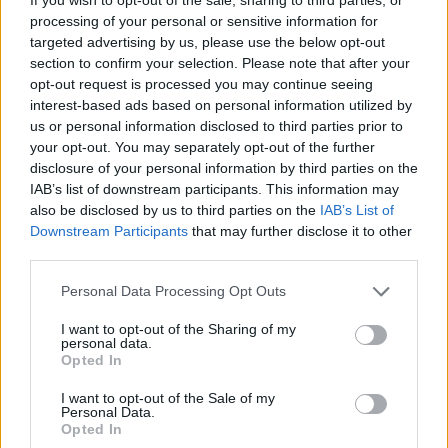
processing of your personal or sensitive information for
targeted advertising by us, please use the below opt-out
section to confirm your selection. Please note that after your
opt-out request is processed you may continue seeing
interest-based ads based on personal information utilized by
us or personal information disclosed to third parties prior to
your opt-out. You may separately opt-out of the further
disclosure of your personal information by third parties on the
IAB’s list of downstream participants. This information may
Petrolio in calo, Brent a 88.9 USD dopo un ribasso del 8.3%
also be disclosed by us to third parties on the
IAB’s List of
Downstream Participants
that may further disclose it to other
Andrea Innocenti · 7 Ago 2026
third parties.
NEWS
Please note that this website/app uses one or more Google
Personal Data Processing Opt Outs
services and may gather and store information including but
not limited to your visit or usage behaviour. You may click to
I want to opt-out of the Sharing of my
personal data.
grant or deny consent to Google and its third-party tags to
Opted In
use your data for below specified purposes in below Google
consent section.
I want to opt-out of the Sale of my
Personal Data.
Opted In