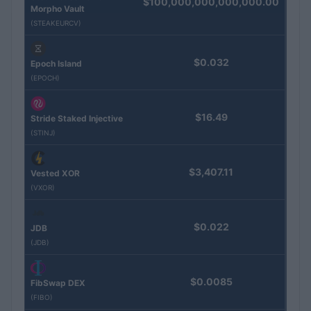
$100,000,000,000,000.00
Morpho Vault
(STEAKEURCV)
$0.032
Epoch Island
(EPOCH)
$16.49
Stride Staked Injective
(STINJ)
$3,407.11
Vested XOR
(VXOR)
$0.022
JDB
(JDB)
$0.0085
FibSwap DEX
(FIBO)