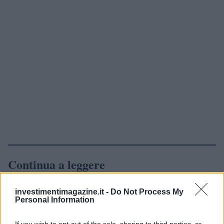
Continua a leggere
NEWS
investimentimagazine.it -
Do Not Process My
Personal Information
If you wish to opt-out of the sale, sharing to third parties, or