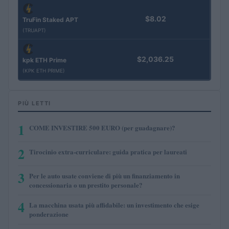
$8.02
TruFin Staked APT
(TRUAPT)
$2,036.25
kpk ETH Prime
(KPK ETH PRIME)
PIÙ LETTI
1
COME INVESTIRE 500 EURO (per guadagnare)?
2
Tirocinio extra-curriculare: guida pratica per laureati
3
Per le auto usate conviene di più un finanziamento in
concessionaria o un prestito personale?
4
La macchina usata più affidabile: un investimento che esige
ponderazione