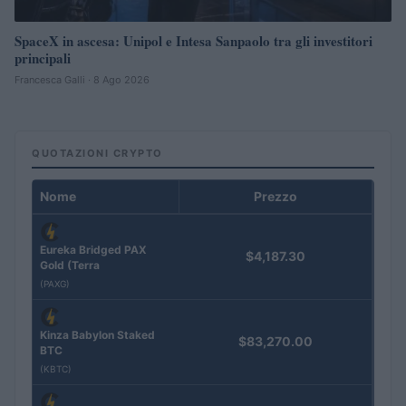
SpaceX in ascesa: Unipol e Intesa Sanpaolo tra gli investitori
principali
Francesca Galli · 8 Ago 2026
QUOTAZIONI CRYPTO
Nome
Prezzo
Eureka Bridged PAX
$4,187.30
Gold (Terra
(PAXG)
Kinza Babylon Staked
$83,270.00
BTC
(KBTC)