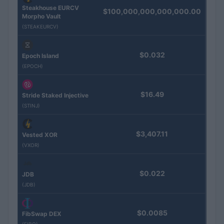
Steakhouse EURCV
$100,000,000,000,000.00
Morpho Vault
(STEAKEURCV)
$0.032
Epoch Island
(EPOCH)
$16.49
Stride Staked Injective
(STINJ)
$3,407.11
Vested XOR
(VXOR)
$0.022
JDB
(JDB)
$0.0085
FibSwap DEX