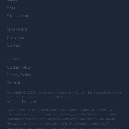
News
Fisco
Finanziamenti
MAGAZINE
Chi siamo
Contatti
LEGALE
Cookie Policy
Privacy Policy
Termini
Copyright © 2026 · Investimenti Magazine — Edito in Italia da
AdHub Media
S.r.l.
· P.IVA 13542920965 · REA MI 2729933
All Rights Reserved
Dichiarazione di non responsabilità: Investimenti Magazine si impegna a
mantenere le sue informazioni accurate e aggiornate. Queste informazioni
potrebbero essere diverse da quelle visualizzate quando visiti un istituto
finanziario, un fornitore di servizi o il sito di un prodotto specifico. Tutti i
prodotti finanziari, i prodotti di acquisto e i servizi sono presentati senza