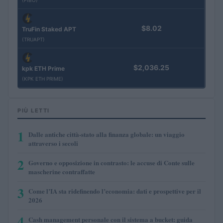
(FIBO)
$8.02
TruFin Staked APT
(TRUAPT)
$2,036.25
kpk ETH Prime
(KPK ETH PRIME)
PIÙ LETTI
1
Dalle antiche città-stato alla finanza globale: un viaggio
attraverso i secoli
2
Governo e opposizione in contrasto: le accuse di Conte sulle
mascherine contraffatte
3
Come l’IA sta ridefinendo l’economia: dati e prospettive per il
2026
4
Cash management personale con il sistema a bucket: guida