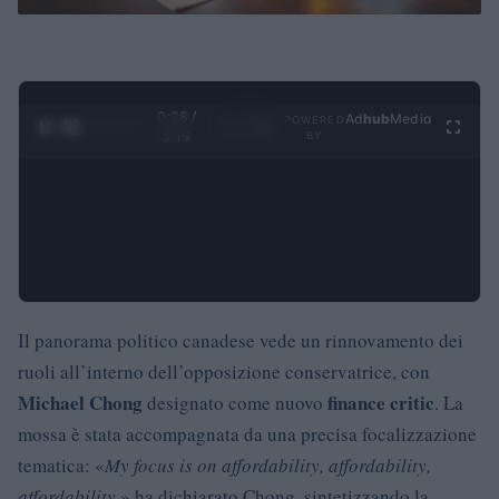
0:29 /
Ad
hub
Media
POWERED
1
/
4
3:19
BY
Il panorama politico canadese vede un rinnovamento dei
ruoli all’interno dell’opposizione conservatrice, con
Michael Chong
finance critic
designato come nuovo
. La
mossa è stata accompagnata da una precisa focalizzazione
tematica: «
My focus is on affordability, affordability,
affordability,
» ha dichiarato Chong, sintetizzando la