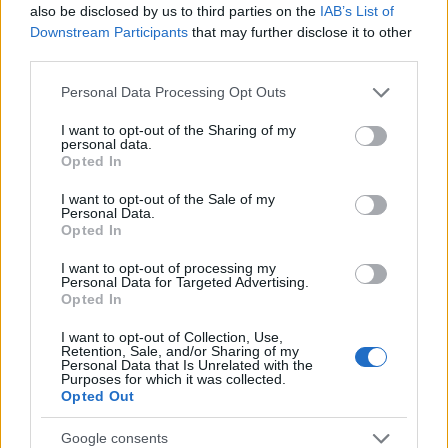
also be disclosed by us to third parties on the
IAB’s List of
Downstream Participants
that may further disclose it to other
third parties.
Please note that this website/app uses one or more Google
Personal Data Processing Opt Outs
services and may gather and store information including but
not limited to your visit or usage behaviour. You may click to
I want to opt-out of the Sharing of my
personal data.
grant or deny consent to Google and its third-party tags to
Opted In
use your data for below specified purposes in below Google
consent section.
I want to opt-out of the Sale of my
Personal Data.
Opted In
I want to opt-out of processing my
Personal Data for Targeted Advertising.
Opted In
Continua a leggere
I want to opt-out of Collection, Use,
Retention, Sale, and/or Sharing of my
Personal Data that Is Unrelated with the
Purposes for which it was collected.
FINANZA
Opted Out
Google consents