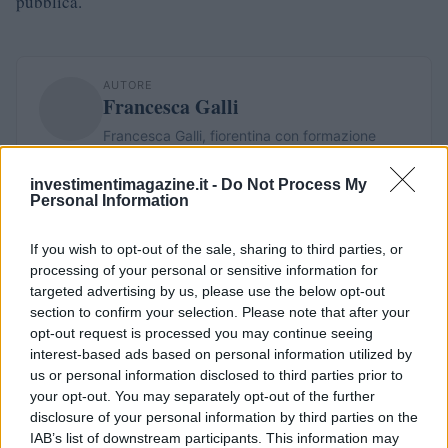
pubblica.
AUTORE
Francesca Galli
Francesca Galli, fiorentina con formazione
bancaria, prese la decisione di cambiare
carriera dopo un convegno a Palazzo Vecchio:
investimentimagazine.it -
Do Not Process My
oggi cura analisi di mercati e colonne su
Personal Information
risparmio e investimenti. In redazione propone
linee editoriali attente alla trasparenza e
If you wish to opt-out of the sale, sharing to third parties, or
conserva l'agenda del primo impiego in banca.
processing of your personal or sensitive information for
targeted advertising by us, please use the below opt-out
section to confirm your selection. Please note that after your
opt-out request is processed you may continue seeing
interest-based ads based on personal information utilized by
us or personal information disclosed to third parties prior to
your opt-out. You may separately opt-out of the further
disclosure of your personal information by third parties on the
IAB’s list of downstream participants. This information may