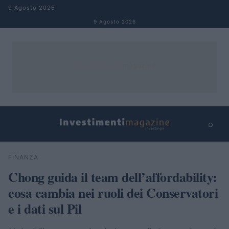
Salta al contenuto
9 Agosto 2026
9 Agosto 2026
⌕
×
⌕
FINANZA
Cerca
Chong guida il team dell’affordability:
cosa cambia nei ruoli dei Conservatori
e i dati sul Pil