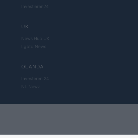
Investieren24
UK
News Hub UK
Lgbtq News
OLANDA
Investeren 24
NL Newz