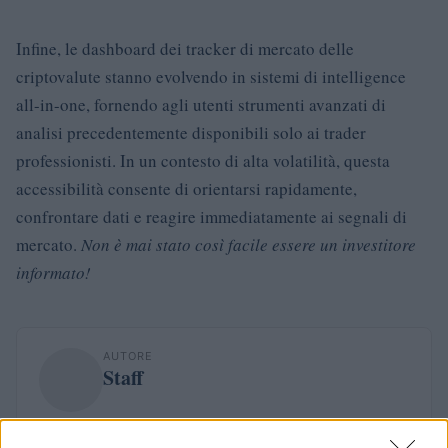
Infine, le dashboard dei tracker di mercato delle
criptovalute stanno evolvendo in sistemi di intelligence
all-in-one, fornendo agli utenti strumenti avanzati di
analisi precedentemente disponibili solo ai trader
professionisti. In un contesto di alta volatilità, questa
accessibilità consente di orientarsi rapidamente,
confrontare dati e reagire immediatamente ai segnali di
mercato.
Non è mai stato così facile essere un investitore
informato!
AUTORE
Staff