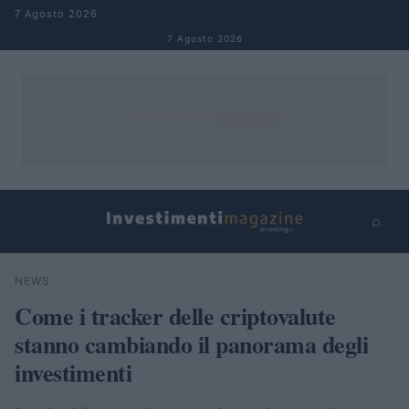
Salta al contenuto
7 Agosto 2026
7 Agosto 2026
⌕
×
⌕
NEWS
Cerca
Come i tracker delle criptovalute
stanno cambiando il panorama degli
investimenti