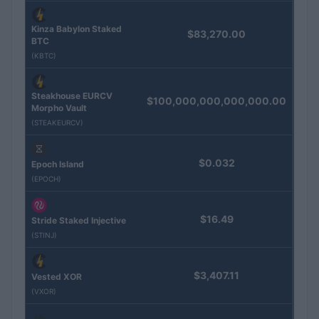
Kinza Babylon Staked
$83,270.00
BTC
(KBTC)
Steakhouse EURCV
$100,000,000,000,000.00
Morpho Vault
(STEAKEURCV)
$0.032
Epoch Island
(EPOCH)
$16.49
Stride Staked Injective
(STINJ)
$3,407.11
Vested XOR
(VXOR)