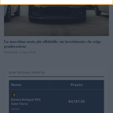
La macchina usata più affidabile: un investimento che esige
ponderazione
Redazione · 5 Ago 2026
QUOTAZIONI CRYPTO
Nome
Prezzo
Eureka Bridged PAX
$4,187.30
Gold (Terra
(PAXG)