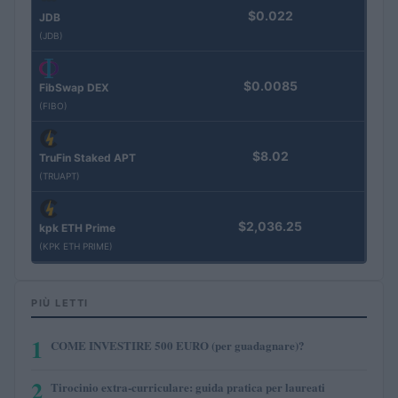
$0.022
JDB
(JDB)
$0.0085
FibSwap DEX
(FIBO)
$8.02
TruFin Staked APT
(TRUAPT)
$2,036.25
kpk ETH Prime
(KPK ETH PRIME)
PIÙ LETTI
1
COME INVESTIRE 500 EURO (per guadagnare)?
2
Tirocinio extra-curriculare: guida pratica per laureati