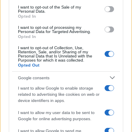
Continua a leggere
consent section.
I want to opt-out of the Sale of my
Personal Data.
NEWS
Opted In
I want to opt-out of processing my
Personal Data for Targeted Advertising.
Opted In
I want to opt-out of Collection, Use,
Retention, Sale, and/or Sharing of my
Personal Data that Is Unrelated with the
Purposes for which it was collected.
Opted Out
Google consents
I want to allow Google to enable storage
related to advertising like cookies on web or
Petrolio in calo: Brent a 88.9 dollari, ribassi diffusi tra le
device identifiers in apps.
materie prime
Andrea Innocenti · 6 Ago 2026
I want to allow my user data to be sent to
Google for online advertising purposes.
NEWS
I want to allow Google to send me