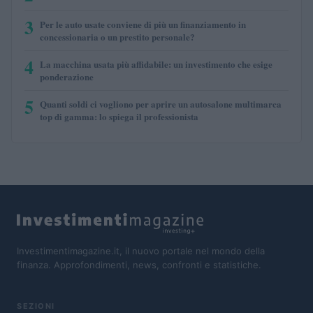
3
Per le auto usate conviene di più un finanziamento in
concessionaria o un prestito personale?
4
La macchina usata più affidabile: un investimento che esige
ponderazione
5
Quanti soldi ci vogliono per aprire un autosalone multimarca
top di gamma: lo spiega il professionista
Investimentimagazine.it, il nuovo portale nel mondo della
finanza. Approfondimenti, news, confronti e statistiche.
SEZIONI