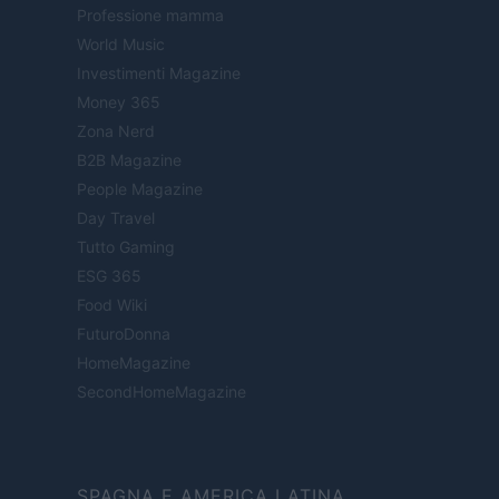
Professione mamma
World Music
Investimenti Magazine
Money 365
Zona Nerd
B2B Magazine
People Magazine
Day Travel
Tutto Gaming
ESG 365
Food Wiki
FuturoDonna
HomeMagazine
SecondHomeMagazine
SPAGNA E AMERICA LATINA