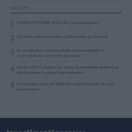
PIÙ LETTI
1
COME INVESTIRE 500 EURO (per guadagnare)?
2
Tirocinio extra-curriculare: guida pratica per laureati
3
Per le auto usate conviene di più un finanziamento in
concessionaria o un prestito personale?
4
Quanti soldi ci vogliono per aprire un autosalone multimarca
top di gamma: lo spiega il professionista
5
La macchina usata più affidabile: un investimento che esige
ponderazione