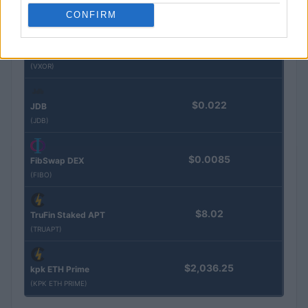
(STINJ)
CONFIRM
$3,407.11
Vested XOR
(VXOR)
$0.022
JDB
(JDB)
$0.0085
FibSwap DEX
(FIBO)
$8.02
TruFin Staked APT
(TRUAPT)
$2,036.25
kpk ETH Prime
(KPK ETH PRIME)