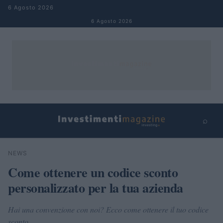
Salta al contenuto
6 Agosto 2026
6 Agosto 2026
⌕
×
⌕
NEWS
Cerca
Come ottenere un codice sconto
personalizzato per la tua azienda
Hai una convenzione con noi? Ecco come ottenere il tuo codice
sconto.