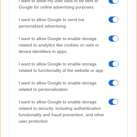
I want to allow my user data to be sent to
Nome
Prezzo
Google for online advertising purposes.
I want to allow Google to send me
Eureka Bridged PAX
personalized advertising.
$4,187.30
Gold (Terra
(PAXG)
I want to allow Google to enable storage
related to analytics like cookies on web or
device identifiers in apps.
Kinza Babylon Staked
$83,270.00
BTC
I want to allow Google to enable storage
(KBTC)
related to functionality of the website or app.
Steakhouse EURCV
I want to allow Google to enable storage
$100,000,000,000,000.00
Morpho Vault
related to personalization.
(STEAKEURCV)
I want to allow Google to enable storage
related to security, including authentication
$0.032
Epoch Island
functionality and fraud prevention, and other
(EPOCH)
user protection.
$16.49
Stride Staked Injective