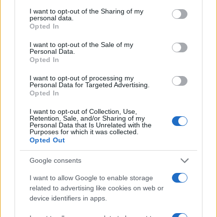
services and may gather and store information including but
NEWS
not limited to your visit or usage behaviour. You may click to
I want to opt-out of the Sharing of my
personal data.
grant or deny consent to Google and its third-party tags to
Opted In
use your data for below specified purposes in below Google
consent section.
I want to opt-out of the Sale of my
Personal Data.
Opted In
I want to opt-out of processing my
Personal Data for Targeted Advertising.
Opted In
I want to opt-out of Collection, Use,
Retention, Sale, and/or Sharing of my
Personal Data that Is Unrelated with the
Purposes for which it was collected.
Opted Out
Petrolio in calo: Brent a 91.82 USD, ribassi diffusi tra le
materie prime
Google consents
Andrea Innocenti · 4 Ago 2026
I want to allow Google to enable storage
related to advertising like cookies on web or
device identifiers in apps.
QUOTAZIONI CRYPTO