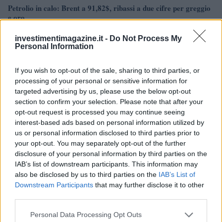
Petrolio in calo: Brent a 91,82$, ribassi a due cifre per greggio
e oro
Andrea Innocenti · 5 Ago 2026
investimentimagazine.it -
Do Not Process My
Personal Information
NEWS
If you wish to opt-out of the sale, sharing to third parties, or
processing of your personal or sensitive information for
targeted advertising by us, please use the below opt-out
section to confirm your selection. Please note that after your
opt-out request is processed you may continue seeing
interest-based ads based on personal information utilized by
us or personal information disclosed to third parties prior to
your opt-out. You may separately opt-out of the further
disclosure of your personal information by third parties on the
IAB’s list of downstream participants. This information may
also be disclosed by us to third parties on the
IAB’s List of
Downstream Participants
that may further disclose it to other
La macchina usata più affidabile: un investimento che esige
third parties.
ponderazione
Redazione · 5 Ago 2026
Please note that this website/app uses one or more Google
Personal Data Processing Opt Outs