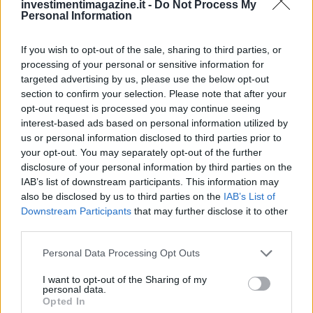
investimentimagazine.it -
Do Not Process My
Personal Information
NEWS
If you wish to opt-out of the sale, sharing to third parties, or
processing of your personal or sensitive information for
targeted advertising by us, please use the below opt-out
section to confirm your selection. Please note that after your
opt-out request is processed you may continue seeing
interest-based ads based on personal information utilized by
us or personal information disclosed to third parties prior to
your opt-out. You may separately opt-out of the further
disclosure of your personal information by third parties on the
IAB’s list of downstream participants. This information may
also be disclosed by us to third parties on the
IAB’s List of
Downstream Participants
that may further disclose it to other
Petrolio in calo: Brent a 88.9 dollari, ribassi diffusi tra le
third parties.
materie prime
Please note that this website/app uses one or more Google
Personal Data Processing Opt Outs
Andrea Innocenti · 6 Ago 2026
services and may gather and store information including but
not limited to your visit or usage behaviour. You may click to
I want to opt-out of the Sharing of my
NEWS
personal data.
grant or deny consent to Google and its third-party tags to
Opted In
use your data for below specified purposes in below Google