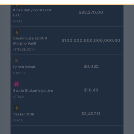
Kinza Babylon Staked
$83,270.00
BTC
(KBTC)
Steakhouse EURCV
$100,000,000,000,000.00
Morpho Vault
(STEAKEURCV)
$0.032
Epoch Island
(EPOCH)
$16.49
Stride Staked Injective
(STINJ)
$3,407.11
Vested XOR
(VXOR)