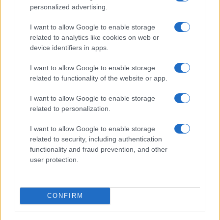
personalized advertising.
I want to allow Google to enable storage
related to analytics like cookies on web or
device identifiers in apps.
I want to allow Google to enable storage
La macchina usata più affidabile: un investimento che esige
related to functionality of the website or app.
ponderazione
I want to allow Google to enable storage
Redazione · 5 Ago 2026
related to personalization.
I want to allow Google to enable storage
QUOTAZIONI CRYPTO
related to security, including authentication
functionality and fraud prevention, and other
user protection.
Nome
Prezzo
Eureka Bridged PAX
$4,187.30
CONFIRM
Gold (Terra
(PAXG)