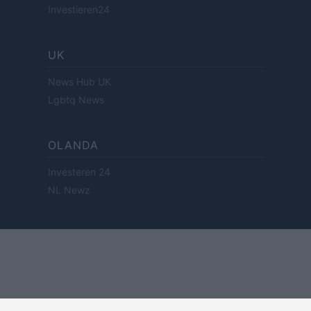
Investieren24
UK
News Hub UK
Lgbtq News
OLANDA
Investeren 24
NL Newz