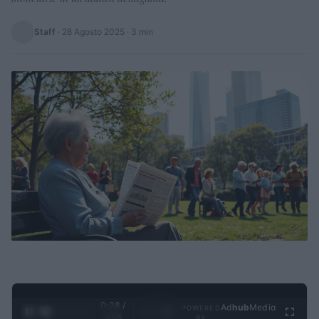
Staff
·
28 Agosto 2025
· 3 min
0:29 /
Ad
hub
Media
POWERED
1
/
4
3:55
BY