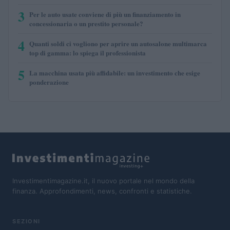
3
Per le auto usate conviene di più un finanziamento in
concessionaria o un prestito personale?
4
Quanti soldi ci vogliono per aprire un autosalone multimarca
top di gamma: lo spiega il professionista
5
La macchina usata più affidabile: un investimento che esige
ponderazione
Investimentimagazine.it, il nuovo portale nel mondo della
finanza. Approfondimenti, news, confronti e statistiche.
SEZIONI