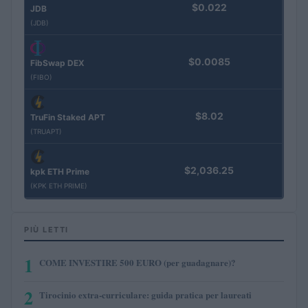
$0.022
JDB
(JDB)
$0.0085
FibSwap DEX
(FIBO)
$8.02
TruFin Staked APT
(TRUAPT)
$2,036.25
kpk ETH Prime
(KPK ETH PRIME)
PIÙ LETTI
1
COME INVESTIRE 500 EURO (per guadagnare)?
2
Tirocinio extra-curriculare: guida pratica per laureati