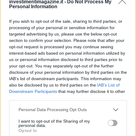
investimentimagazine.it -
Do Not Process My
Personal Information
NEWS
If you wish to opt-out of the sale, sharing to third parties, or
processing of your personal or sensitive information for
targeted advertising by us, please use the below opt-out
section to confirm your selection. Please note that after your
opt-out request is processed you may continue seeing
interest-based ads based on personal information utilized by
us or personal information disclosed to third parties prior to
your opt-out. You may separately opt-out of the further
disclosure of your personal information by third parties on the
IAB’s list of downstream participants. This information may
also be disclosed by us to third parties on the
IAB’s List of
Downstream Participants
that may further disclose it to other
Petrolio in calo: Brent a 88.9 dollari, ribassi diffusi tra le
third parties.
materie prime
Please note that this website/app uses one or more Google
Personal Data Processing Opt Outs
Andrea Innocenti · 6 Ago 2026
services and may gather and store information including but
not limited to your visit or usage behaviour. You may click to
I want to opt-out of the Sharing of my
NEWS
personal data.
grant or deny consent to Google and its third-party tags to
Opted In
use your data for below specified purposes in below Google