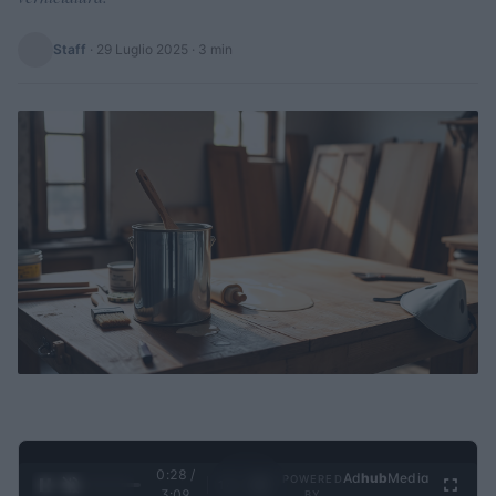
Staff
·
29 Luglio 2025
· 3 min
0:28 /
Ad
hub
Media
POWERED
1
/
4
3:09
BY