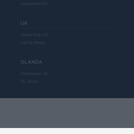
Investieren24
UK
News Hub UK
Lgbtq News
OLANDA
Investeren 24
NL Newz