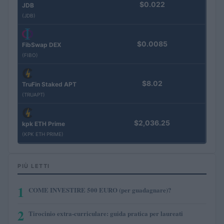
$0.022
JDB
(JDB)
$0.0085
FibSwap DEX
(FIBO)
$8.02
TruFin Staked APT
(TRUAPT)
$2,036.25
kpk ETH Prime
(KPK ETH PRIME)
PIÙ LETTI
1
COME INVESTIRE 500 EURO (per guadagnare)?
2
Tirocinio extra-curriculare: guida pratica per laureati