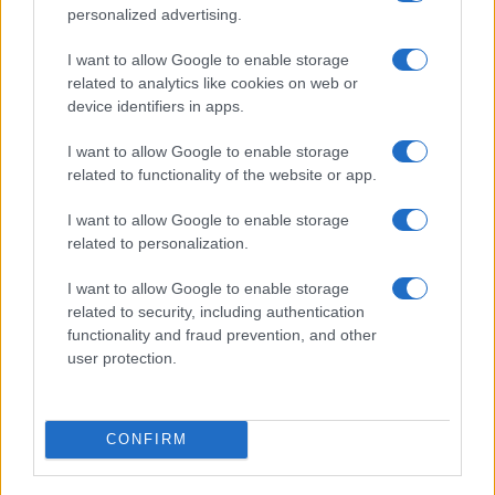
personalized advertising.
I want to allow Google to enable storage
related to analytics like cookies on web or
device identifiers in apps.
I want to allow Google to enable storage
La macchina usata più affidabile: un investimento che esige
related to functionality of the website or app.
ponderazione
I want to allow Google to enable storage
Redazione · 5 Ago 2026
related to personalization.
I want to allow Google to enable storage
QUOTAZIONI CRYPTO
related to security, including authentication
functionality and fraud prevention, and other
user protection.
Nome
Prezzo
Eureka Bridged PAX
$4,187.30
CONFIRM
Gold (Terra
(PAXG)