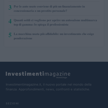
3
Per le auto usate conviene di più un finanziamento in
concessionaria o un prestito personale?
4
Quanti soldi ci vogliono per aprire un autosalone multimarca
top di gamma: lo spiega il professionista
5
La macchina usata più affidabile: un investimento che esige
ponderazione
Investimentimagazine.it, il nuovo portale nel mondo della
finanza. Approfondimenti, news, confronti e statistiche.
SEZIONI