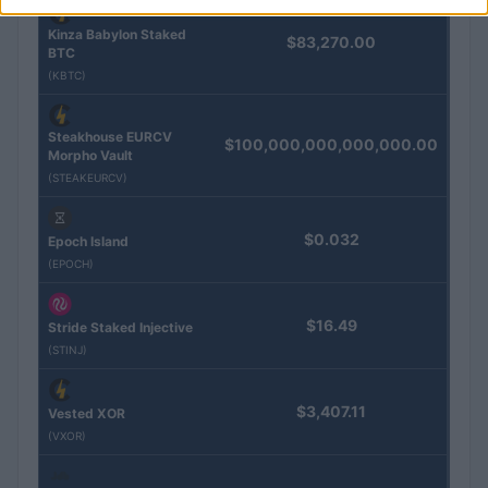
Kinza Babylon Staked
$83,270.00
BTC
(KBTC)
Steakhouse EURCV
$100,000,000,000,000.00
Morpho Vault
(STEAKEURCV)
$0.032
Epoch Island
(EPOCH)
$16.49
Stride Staked Injective
(STINJ)
$3,407.11
Vested XOR
(VXOR)