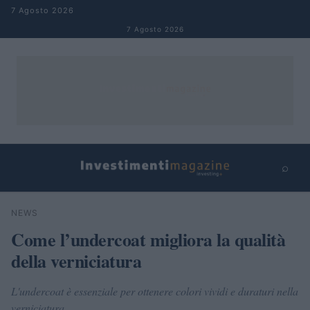
Salta al contenuto
7 Agosto 2026
7 Agosto 2026
⌕
×
⌕
NEWS
Cerca
Come l’undercoat migliora la qualità
della verniciatura
L'undercoat è essenziale per ottenere colori vividi e duraturi nella
verniciatura.