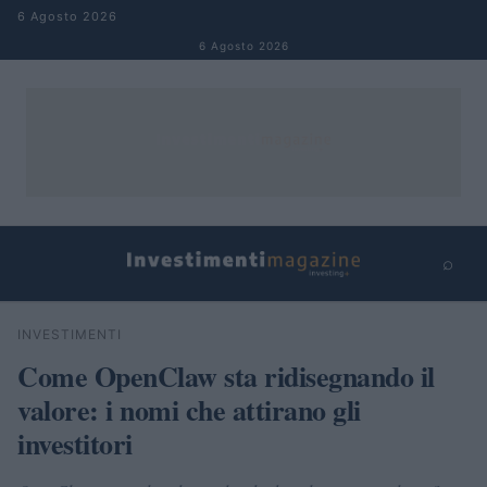
Salta al contenuto
6 Agosto 2026
6 Agosto 2026
⌕
×
⌕
INVESTIMENTI
Cerca
Come OpenClaw sta ridisegnando il
valore: i nomi che attirano gli
investitori