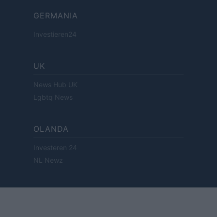
GERMANIA
Investieren24
UK
News Hub UK
Lgbtq News
OLANDA
Investeren 24
NL Newz