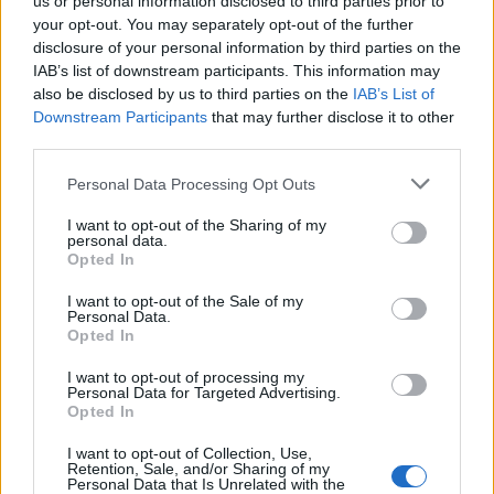
us or personal information disclosed to third parties prior to
your opt-out. You may separately opt-out of the further
Continua a leggere
disclosure of your personal information by third parties on the
IAB’s list of downstream participants. This information may
also be disclosed by us to third parties on the
IAB’s List of
INVESTIMENTI
Downstream Participants
that may further disclose it to other
third parties.
Please note that this website/app uses one or more Google
Personal Data Processing Opt Outs
services and may gather and store information including but
not limited to your visit or usage behaviour. You may click to
I want to opt-out of the Sharing of my
personal data.
grant or deny consent to Google and its third-party tags to
Opted In
use your data for below specified purposes in below Google
consent section.
I want to opt-out of the Sale of my
Personal Data.
Opted In
I want to opt-out of processing my
Personal Data for Targeted Advertising.
Investire in immobili a Dubai e Spagna: strategie vincenti con
Opted In
Amstera Properties
I want to opt-out of Collection, Use,
Niccolò Conforti · 6 Ago 2026
Retention, Sale, and/or Sharing of my
Personal Data that Is Unrelated with the