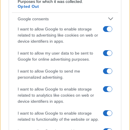
Purposes for which it was collected.
INVESTIMENTI
Opted Out
Google consents
I want to allow Google to enable storage
related to advertising like cookies on web or
device identifiers in apps.
I want to allow my user data to be sent to
Google for online advertising purposes.
I want to allow Google to send me
personalized advertising.
Scopri come Carmignac Portfolio Patrimoine trasforma i
risparmi in opportunità
I want to allow Google to enable storage
related to analytics like cookies on web or
Susanna Riva · 5 Ago 2026
device identifiers in apps.
INVESTIMENTI
I want to allow Google to enable storage
related to functionality of the website or app.