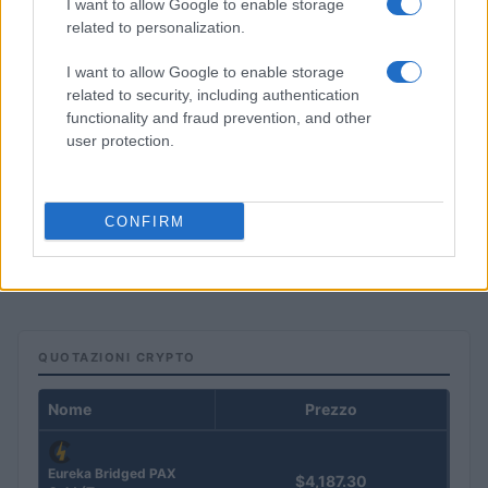
I want to allow Google to enable storage
related to personalization.
I want to allow Google to enable storage
related to security, including authentication
functionality and fraud prevention, and other
user protection.
Come l’AI ha influenzato i fondi ed ETF nel primo semestre
CONFIRM
2026
Francesca Spadaro · 5 Ago 2026
QUOTAZIONI CRYPTO
Nome
Prezzo
Eureka Bridged PAX
$4,187.30