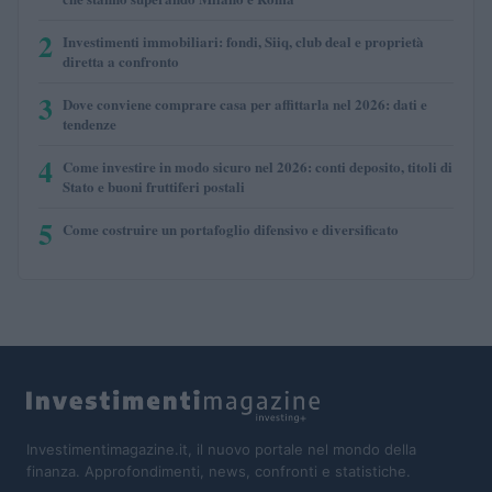
2
Investimenti immobiliari: fondi, Siiq, club deal e proprietà
diretta a confronto
3
Dove conviene comprare casa per affittarla nel 2026: dati e
tendenze
4
Come investire in modo sicuro nel 2026: conti deposito, titoli di
Stato e buoni fruttiferi postali
5
Come costruire un portafoglio difensivo e diversificato
Investimentimagazine.it, il nuovo portale nel mondo della
finanza. Approfondimenti, news, confronti e statistiche.