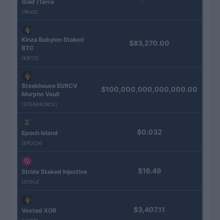
Gold (Terra
(PAXG)
Kinza Babylon Staked
$83,270.00
BTC
(KBTC)
Steakhouse EURCV
$100,000,000,000,000.00
Morpho Vault
(STEAKEURCV)
$0.032
Epoch Island
(EPOCH)
$16.49
Stride Staked Injective
(STINJ)
$3,407.11
Vested XOR