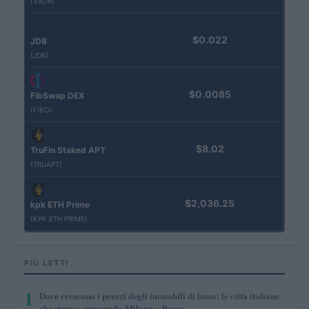
(VXOR)
$0.022
JDB
(JDB)
$0.0085
FibSwap DEX
(FIBO)
$8.02
TruFin Staked APT
(TRUAPT)
$2,036.25
kpk ETH Prime
(KPK ETH PRIME)
PIÙ LETTI
1
Dove crescono i prezzi degli immobili di lusso: le città italiane
che stanno superando Milano e Roma