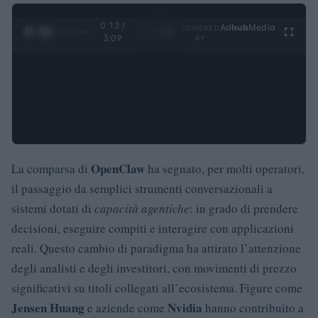
0:13 /
Ad
hub
Media
POWERED
1
/
4
3:09
BY
OpenClaw
La comparsa di
ha segnato, per molti operatori,
il passaggio da semplici strumenti conversazionali a
sistemi dotati di
capacità agentiche
: in grado di prendere
decisioni, eseguire compiti e interagire con applicazioni
reali. Questo cambio di paradigma ha attirato l’attenzione
degli analisti e degli investitori, con movimenti di prezzo
significativi su titoli collegati all’ecosistema. Figure come
Jensen Huang
Nvidia
e aziende come
hanno contribuito a