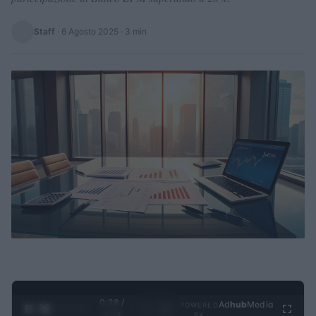
Staff
·
6 Agosto 2025
· 3 min
0:28 /
Ad
hub
Media
POWERED
1
/
4
3:19
BY