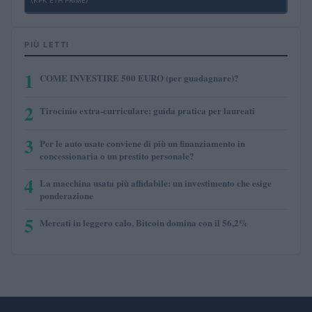
PIÙ LETTI
1
COME INVESTIRE 500 EURO (per guadagnare)?
2
Tirocinio extra-curriculare: guida pratica per laureati
3
Per le auto usate conviene di più un finanziamento in
concessionaria o un prestito personale?
4
La macchina usata più affidabile: un investimento che esige
ponderazione
5
Mercati in leggero calo, Bitcoin domina con il 56,2%