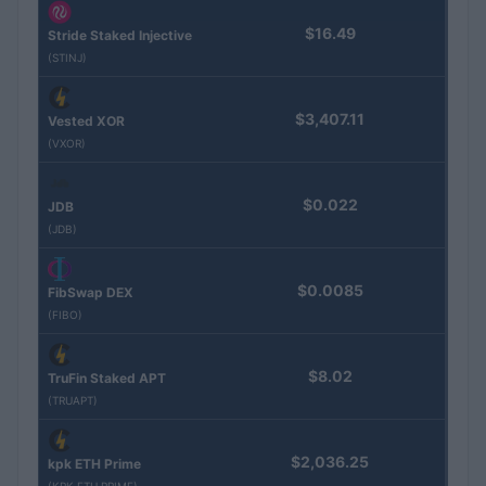
$16.49
Stride Staked Injective
(STINJ)
$3,407.11
Vested XOR
(VXOR)
$0.022
JDB
(JDB)
$0.0085
FibSwap DEX
(FIBO)
$8.02
TruFin Staked APT
(TRUAPT)
$2,036.25
kpk ETH Prime
(KPK ETH PRIME)