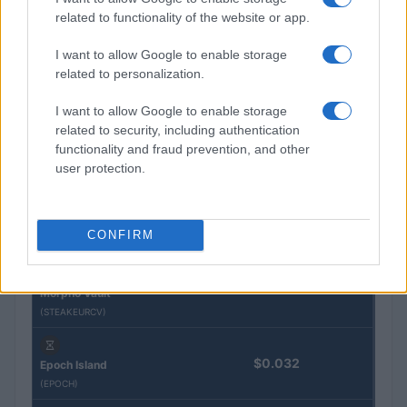
QUOTAZIONI CRYPTO
related to functionality of the website or app.
Nome
Prezzo
I want to allow Google to enable storage
related to personalization.
Eureka Bridged PAX
I want to allow Google to enable storage
$4,187.30
Gold (Terra
related to security, including authentication
(PAXG)
functionality and fraud prevention, and other
user protection.
Kinza Babylon Staked
$83,270.00
BTC
(KBTC)
CONFIRM
Steakhouse EURCV
$100,000,000,000,000.00
Morpho Vault
(STEAKEURCV)
$0.032
Epoch Island
(EPOCH)