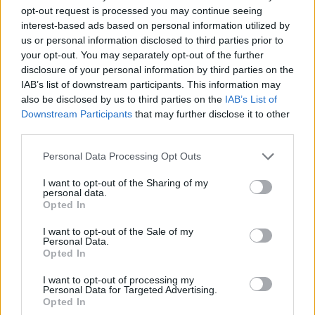
opt-out request is processed you may continue seeing
interest-based ads based on personal information utilized by
us or personal information disclosed to third parties prior to
Petrolio in calo, Brent a 88.9 USD dopo un ribasso del 8.3%
your opt-out. You may separately opt-out of the further
Andrea Innocenti · 7 Ago 2026
disclosure of your personal information by third parties on the
IAB’s list of downstream participants. This information may
also be disclosed by us to third parties on the
IAB’s List of
NEWS
Downstream Participants
that may further disclose it to other
third parties.
Please note that this website/app uses one or more Google
Personal Data Processing Opt Outs
services and may gather and store information including but
not limited to your visit or usage behaviour. You may click to
I want to opt-out of the Sharing of my
personal data.
grant or deny consent to Google and its third-party tags to
Opted In
use your data for below specified purposes in below Google
consent section.
I want to opt-out of the Sale of my
Personal Data.
Opted In
I want to opt-out of processing my
Personal Data for Targeted Advertising.
Petrolio in calo: Brent a 88.9 dollari, ribassi diffusi tra le
Opted In
materie prime