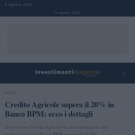
Salta al contenuto
9 Agosto 2026
9 Agosto 2026
⌕
×
⌕
NEWS
Cerca
Credito Agricole supera il 20% in
Banco BPM: ecco i dettagli
Scopri come Credito Agricole ha incrementato la sua
partecipazione in Banco BPM superando il 20%.