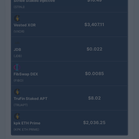
Stride Staked Injective
(STINJ)
$3,407.11
Vested XOR
(VXOR)
$0.022
JDB
(JDB)
$0.0085
FibSwap DEX
(FIBO)
$8.02
TruFin Staked APT
(TRUAPT)
$2,036.25
kpk ETH Prime
(KPK ETH PRIME)