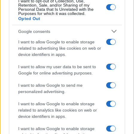
I want to opt-out of Collection, Use,
Retention, Sale, and/or Sharing of my
NEWS
Personal Data that Is Unrelated with the
Purposes for which it was collected.
Opted Out
Google consents
I want to allow Google to enable storage
related to advertising like cookies on web or
device identifiers in apps.
I want to allow my user data to be sent to
Google for online advertising purposes.
I want to allow Google to send me
Petrolio in calo: Brent a 91,82$, ribassi a due cifre per greggio
personalized advertising.
e oro
I want to allow Google to enable storage
Andrea Innocenti · 5 Ago 2026
related to analytics like cookies on web or
device identifiers in apps.
QUOTAZIONI CRYPTO
I want to allow Google to enable storage