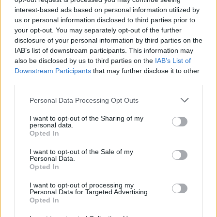
interest-based ads based on personal information utilized by
Petrolio in calo, Brent a 88.9 USD dopo un ribasso del 8.3%
us or personal information disclosed to third parties prior to
your opt-out. You may separately opt-out of the further
Andrea Innocenti · 7 Ago 2026
disclosure of your personal information by third parties on the
IAB’s list of downstream participants. This information may
NEWS
also be disclosed by us to third parties on the
IAB’s List of
Downstream Participants
that may further disclose it to other
third parties.
Please note that this website/app uses one or more Google
Personal Data Processing Opt Outs
services and may gather and store information including but
not limited to your visit or usage behaviour. You may click to
I want to opt-out of the Sharing of my
personal data.
grant or deny consent to Google and its third-party tags to
Opted In
use your data for below specified purposes in below Google
consent section.
I want to opt-out of the Sale of my
Personal Data.
Opted In
I want to opt-out of processing my
Petrolio in calo: Brent a 88.9 dollari, ribassi diffusi tra le
Personal Data for Targeted Advertising.
materie prime
Opted In
Andrea Innocenti · 6 Ago 2026