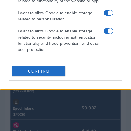
related to functionality of the website or app.
Nome
Prezzo
I want to allow Google to enable storage
related to personalization.
Eureka Bridged PAX
$4,187.30
Gold (Terra
I want to allow Google to enable storage
(PAXG)
related to security, including authentication
functionality and fraud prevention, and other
user protection.
Kinza Babylon Staked
$83,270.00
BTC
(KBTC)
CONFIRM
Steakhouse EURCV
$100,000,000,000,000.00
Morpho Vault
(STEAKEURCV)
$0.032
Epoch Island
(EPOCH)
$16.49