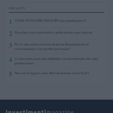
PIÙ LETTI
1
COME INVESTIRE 500 EURO (per guadagnare)?
2
Tirocinio extra-curriculare: guida pratica per laureati
3
Per le auto usate conviene di più un finanziamento in
concessionaria o un prestito personale?
4
La macchina usata più affidabile: un investimento che esige
ponderazione
5
Mercati in leggero calo, Bitcoin domina con il 56,2%