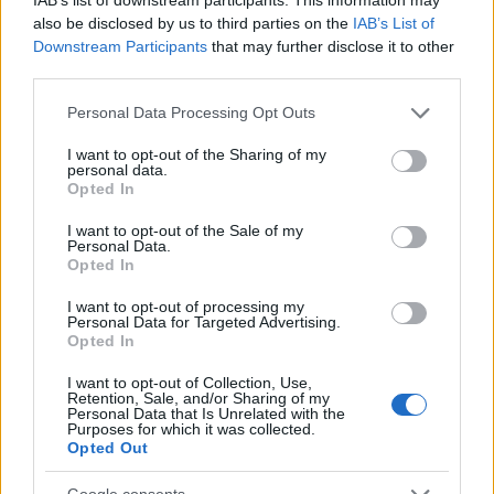
also be disclosed by us to third parties on the
IAB’s List of
Downstream Participants
that may further disclose it to other
third parties.
Please note that this website/app uses one or more Google
Personal Data Processing Opt Outs
services and may gather and store information including but
not limited to your visit or usage behaviour. You may click to
I want to opt-out of the Sharing of my
personal data.
grant or deny consent to Google and its third-party tags to
Opted In
use your data for below specified purposes in below Google
consent section.
I want to opt-out of the Sale of my
Personal Data.
Opted In
Petrolio in calo: Brent a 88.9 dollari, ribassi diffusi tra le
materie prime
I want to opt-out of processing my
Personal Data for Targeted Advertising.
Andrea Innocenti · 6 Ago 2026
Opted In
NEWS
I want to opt-out of Collection, Use,
Retention, Sale, and/or Sharing of my
Personal Data that Is Unrelated with the
Purposes for which it was collected.
Opted Out