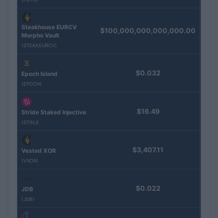
Steakhouse EURCV
$100,000,000,000,000.00
Morpho Vault
(STEAKEURCV)
$0.032
Epoch Island
(EPOCH)
$16.49
Stride Staked Injective
(STINJ)
$3,407.11
Vested XOR
(VXOR)
$0.022
JDB
(JDB)