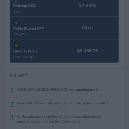
$0.0085
FibSwap DEX
(FIBO)
$8.02
TruFin Staked APT
(TRUAPT)
$2,036.25
kpk ETH Prime
(KPK ETH PRIME)
PIÙ LETTI
1
COME INVESTIRE 500 EURO (per guadagnare)?
2
Tirocinio extra-curriculare: guida pratica per laureati
3
Per le auto usate conviene di più un finanziamento in
concessionaria o un prestito personale?