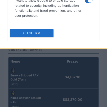
I want to allow Google to enable storage
related to security, including authentication
functionality and fraud prevention, and other
user protection.
La macchina usata più affidabile: un investimento che esige
ponderazione
Redazione · 5 Ago 2026
CONFIRM
QUOTAZIONI CRYPTO
Nome
Prezzo
Eureka Bridged PAX
$4,187.30
Gold (Terra
(PAXG)
Kinza Babylon Staked
$83,270.00
BTC
(KBTC)