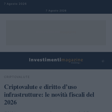
Salta al contenuto
7 Agosto 2026
7 Agosto 2026
⌕
×
⌕
CRIPTOVALUTE
Cerca
Criptovalute e diritto d’uso
infrastrutture: le novità fiscali del
2026