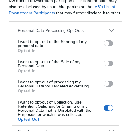
IAB’s list of downstream participants. This information may
also be disclosed by us to third parties on the
IAB’s List of
CRIPTOVALUTE
Downstream Participants
that may further disclose it to other
third parties.
Please note that this website/app uses one or more Google
Personal Data Processing Opt Outs
services and may gather and store information including but
not limited to your visit or usage behaviour. You may click to
I want to opt-out of the Sharing of my
personal data.
grant or deny consent to Google and its third-party tags to
Opted In
use your data for below specified purposes in below Google
consent section.
I want to opt-out of the Sale of my
Personal Data.
Opted In
I want to opt-out of processing my
Personal Data for Targeted Advertising.
Giuseppe Conte in commissione Covid: le rivelazioni su
Opted In
mascherine e finanziamenti
Francesca Galli · 7 Ago 2026
I want to opt-out of Collection, Use,
Retention, Sale, and/or Sharing of my
Personal Data that Is Unrelated with the
Purposes for which it was collected.
CRIPTOVALUTE
Opted Out