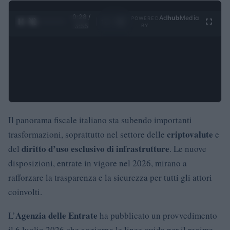
0:29 /
Ad
hub
Media
POWERED
1
/
4
3:55
BY
Il panorama fiscale italiano sta subendo importanti
criptovalute
trasformazioni, soprattutto nel settore delle
e
diritto d’uso esclusivo di infrastrutture
del
. Le nuove
disposizioni, entrate in vigore nel 2026, mirano a
rafforzare la trasparenza e la sicurezza per tutti gli attori
coinvolti.
Agenzia delle Entrate
L’
ha pubblicato un provvedimento
il 6 luglio 2026 che aggiorna le linee guida per il regime