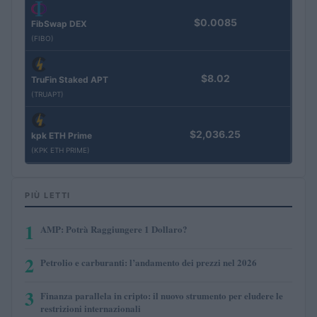
$0.0085
FibSwap DEX
(FIBO)
$8.02
TruFin Staked APT
(TRUAPT)
$2,036.25
kpk ETH Prime
(KPK ETH PRIME)
PIÙ LETTI
1
AMP: Potrà Raggiungere 1 Dollaro?
2
Petrolio e carburanti: l’andamento dei prezzi nel 2026
3
Finanza parallela in cripto: il nuovo strumento per eludere le
restrizioni internazionali