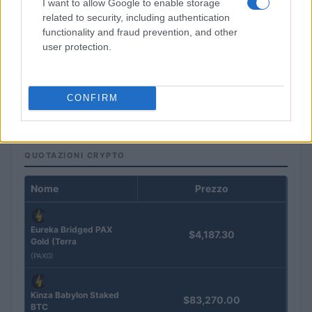
I want to allow Google to enable storage
related to security, including authentication
functionality and fraud prevention, and other
user protection.
Pagamenti con stablecoin: ridurre i rischi e impostarli
CONFIRM
Niccolò Conforti · 7 Ago 2026
QUOTAZIONI CRYPTO
Nome
Prezzo
Eureka Bridged PAX
$4,187.30
Gold (Terra
(PAXG)
Kinza Babylon Staked
$83,270.00
BTC