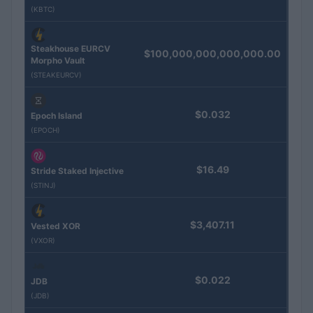
(KBTC)
Steakhouse EURCV
$100,000,000,000,000.00
Morpho Vault
(STEAKEURCV)
$0.032
Epoch Island
(EPOCH)
$16.49
Stride Staked Injective
(STINJ)
$3,407.11
Vested XOR
(VXOR)
$0.022
JDB
(JDB)