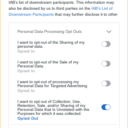
IAB’s list of downstream participants. This information may
also be disclosed by us to third parties on the
IAB’s List of
Downstream Participants
that may further disclose it to other
third parties.
Please note that this website/app uses one or more Google
Personal Data Processing Opt Outs
services and may gather and store information including but
not limited to your visit or usage behaviour. You may click to
I want to opt-out of the Sharing of my
personal data.
grant or deny consent to Google and its third-party tags to
Opted In
use your data for below specified purposes in below Google
consent section.
I want to opt-out of the Sale of my
Personal Data.
Opted In
I want to opt-out of processing my
Personal Data for Targeted Advertising.
Opted In
I want to opt-out of Collection, Use,
Retention, Sale, and/or Sharing of my
Personal Data that Is Unrelated with the
Purposes for which it was collected.
Opted Out
Continua a leggere