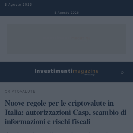
Salta al contenuto
8 Agosto 2026
8 Agosto 2026
⌕
×
⌕
CRIPTOVALUTE
Cerca
Nuove regole per le criptovalute in
Italia: autorizzazioni Casp, scambio di
informazioni e rischi fiscali