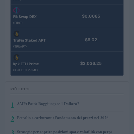
$0.0085
FibSwap DEX
(FIBO)
$8.02
TruFin Staked APT
(TRUAPT)
$2,036.25
kpk ETH Prime
(KPK ETH PRIME)
PIÙ LETTI
1
AMP: Potrà Raggiungere 1 Dollaro?
2
Petrolio e carburanti: l’andamento dei prezzi nel 2026
3
Strategie per coprire posizioni spot e volatilità con perps