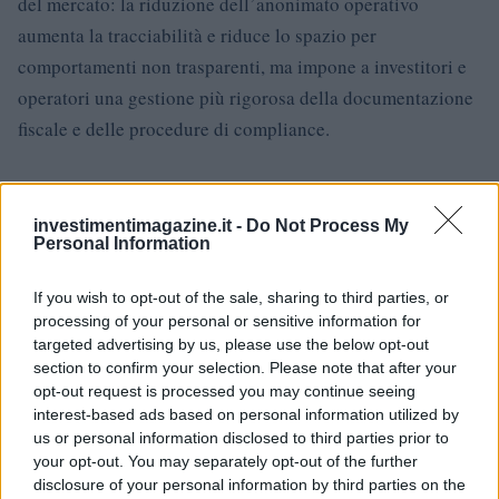
del mercato: la riduzione dell’anonimato operativo
aumenta la tracciabilità e riduce lo spazio per
comportamenti non trasparenti, ma impone a investitori e
operatori una gestione più rigorosa della documentazione
fiscale e delle procedure di compliance.
AUTORE
investimentimagazine.it -
Do Not Process My
Edoardo Vitali
Personal Information
Edoardo Vitali ha coordinato la copertura della
If you wish to opt-out of the sale, sharing to third parties, or
ristrutturazione del mercato ittico di Palermo,
processing of your personal or sensitive information for
sostenendo la linea editoriale sulla trasparenza
targeted advertising by us, please use the below opt-out
fiscale. Capo redattore economia, porta in
section to confirm your selection. Please note that after your
redazione un tratto pragmatico e un dettaglio
opt-out request is processed you may continue seeing
personale: conserva ancora taccuini degli
interest-based ads based on personal information utilized by
incontri in Sala delle Lapidi.
us or personal information disclosed to third parties prior to
your opt-out. You may separately opt-out of the further
disclosure of your personal information by third parties on the