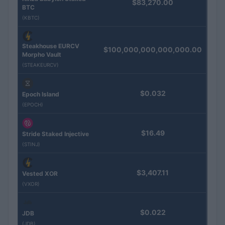
$83,270.00
BTC
(KBTC)
Steakhouse EURCV
$100,000,000,000,000.00
Morpho Vault
(STEAKEURCV)
$0.032
Epoch Island
(EPOCH)
$16.49
Stride Staked Injective
(STINJ)
$3,407.11
Vested XOR
(VXOR)
$0.022
JDB
(JDB)