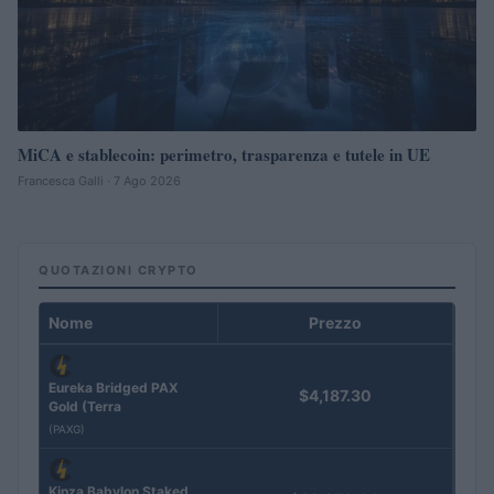
MiCA e stablecoin: perimetro, trasparenza e tutele in UE
Francesca Galli · 7 Ago 2026
QUOTAZIONI CRYPTO
Nome
Prezzo
Eureka Bridged PAX
$4,187.30
Gold (Terra
(PAXG)
Kinza Babylon Staked