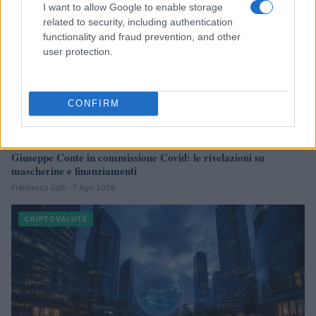
I want to allow Google to enable storage
related to security, including authentication
functionality and fraud prevention, and other
user protection.
CONFIRM
Giuseppe Conte in commissione Covid: le rivelazioni su
mascherine e finanziamenti
Francesca Galli · 7 Ago 2026
CRIPTOVALUTE