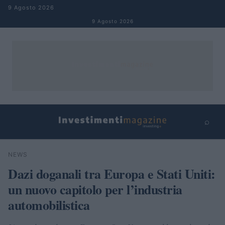
Salta al contenuto
9 Agosto 2026
9 Agosto 2026
⌕
×
⌕
NEWS
Cerca
Dazi doganali tra Europa e Stati Uniti:
un nuovo capitolo per l’industria
automobilistica