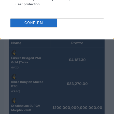
e oro
user protection.
Andrea Innocenti · 5 Ago 2026
CONFIRM
QUOTAZIONI CRYPTO
Nome
Prezzo
Eureka Bridged PAX
$4,187.30
Gold (Terra
(PAXG)
Kinza Babylon Staked
$83,270.00
BTC
(KBTC)
Steakhouse EURCV
$100,000,000,000,000.00
Morpho Vault