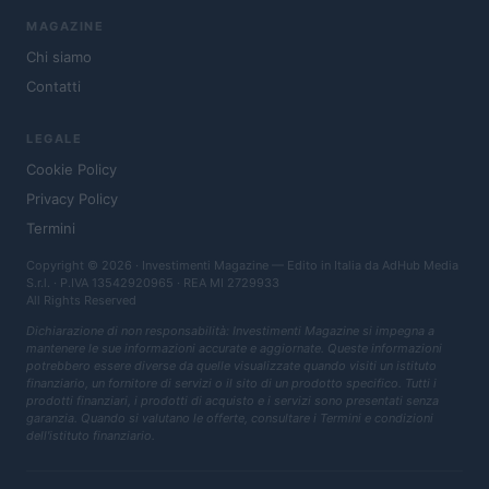
MAGAZINE
Chi siamo
Contatti
LEGALE
Cookie Policy
Privacy Policy
Termini
Copyright © 2026 · Investimenti Magazine — Edito in Italia da
AdHub Media
S.r.l.
· P.IVA 13542920965 · REA MI 2729933
All Rights Reserved
Dichiarazione di non responsabilità: Investimenti Magazine si impegna a
mantenere le sue informazioni accurate e aggiornate. Queste informazioni
potrebbero essere diverse da quelle visualizzate quando visiti un istituto
finanziario, un fornitore di servizi o il sito di un prodotto specifico. Tutti i
prodotti finanziari, i prodotti di acquisto e i servizi sono presentati senza
garanzia. Quando si valutano le offerte, consultare i Termini e condizioni
dell'istituto finanziario.