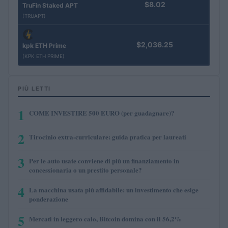
$8.02
TruFin Staked APT
(TRUAPT)
$2,036.25
kpk ETH Prime
(KPK ETH PRIME)
PIÙ LETTI
1
COME INVESTIRE 500 EURO (per guadagnare)?
2
Tirocinio extra-curriculare: guida pratica per laureati
3
Per le auto usate conviene di più un finanziamento in
concessionaria o un prestito personale?
4
La macchina usata più affidabile: un investimento che esige
ponderazione
5
Mercati in leggero calo, Bitcoin domina con il 56,2%