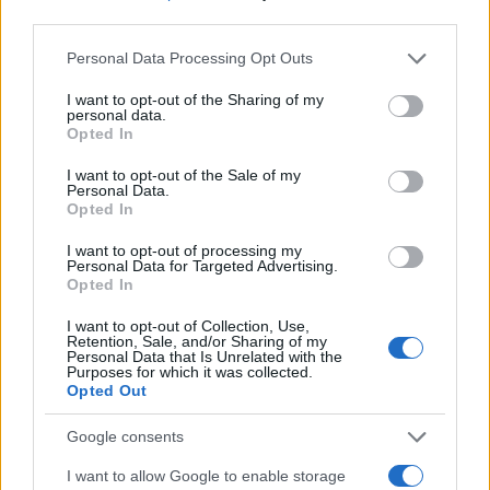
third parties.
Please note that this website/app uses one or more Google
Personal Data Processing Opt Outs
services and may gather and store information including but
not limited to your visit or usage behaviour. You may click to
I want to opt-out of the Sharing of my
personal data.
grant or deny consent to Google and its third-party tags to
Opted In
use your data for below specified purposes in below Google
consent section.
I want to opt-out of the Sale of my
Personal Data.
Petrolio in calo, Brent a 88.9 USD dopo un ribasso del 8.3%
Opted In
Andrea Innocenti · 7 Ago 2026
I want to opt-out of processing my
Personal Data for Targeted Advertising.
NEWS
Opted In
I want to opt-out of Collection, Use,
Retention, Sale, and/or Sharing of my
Personal Data that Is Unrelated with the
Purposes for which it was collected.
Opted Out
Google consents
I want to allow Google to enable storage