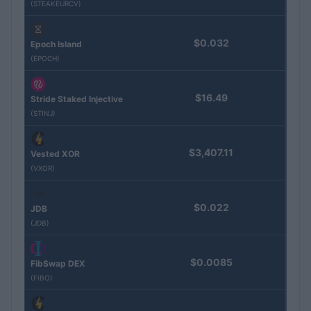
(STEAKEURCV)
$0.032
Epoch Island
(EPOCH)
$16.49
Stride Staked Injective
(STINJ)
$3,407.11
Vested XOR
(VXOR)
$0.022
JDB
(JDB)
$0.0085
FibSwap DEX
(FIBO)