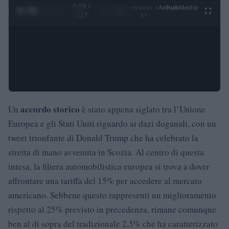
0:29 /
Ad
hub
Media
POWERED
1
/
4
4:27
BY
accordo storico
Un
è stato appena siglato tra l’Unione
Europea e gli Stati Uniti riguardo ai dazi doganali, con un
tweet trionfante di Donald Trump che ha celebrato la
stretta di mano avvenuta in Scozia. Al centro di questa
intesa, la filiera automobilistica europea si trova a dover
affrontare una tariffa del 15% per accedere al mercato
americano. Sebbene questo rappresenti un miglioramento
rispetto al 25% previsto in precedenza, rimane comunque
ben al di sopra del tradizionale 2,5% che ha caratterizzato