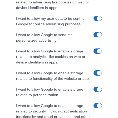
related to advertising like cookies on web or
device identifiers in apps.
I want to allow my user data to be sent to
Petrolio in calo: Brent a 88.9 dollari, ribassi diffusi tra le
Google for online advertising purposes.
materie prime
Andrea Innocenti · 6 Ago 2026
I want to allow Google to send me
personalized advertising.
NEWS
I want to allow Google to enable storage
related to analytics like cookies on web or
device identifiers in apps.
I want to allow Google to enable storage
related to functionality of the website or app.
I want to allow Google to enable storage
related to personalization.
I want to allow Google to enable storage
related to security, including authentication
Petrolio in calo: Brent a 91,82$, ribassi a due cifre per greggio
functionality and fraud prevention, and other