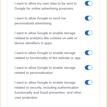
QUOTAZIONI CRYPTO
I want to allow my user data to be sent to
Google for online advertising purposes.
Nome
Prezzo
I want to allow Google to send me
personalized advertising.
Eureka Bridged PAX
$4,187.30
Gold (Terra
I want to allow Google to enable storage
(PAXG)
related to analytics like cookies on web or
device identifiers in apps.
Kinza Babylon Staked
$83,270.00
I want to allow Google to enable storage
BTC
related to functionality of the website or app.
(KBTC)
I want to allow Google to enable storage
related to personalization.
Steakhouse EURCV
$100,000,000,000,000.00
Morpho Vault
(STEAKEURCV)
I want to allow Google to enable storage
related to security, including authentication
functionality and fraud prevention, and other
$0.032
Epoch Island
user protection.
(EPOCH)