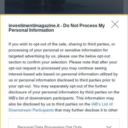
Petrolio in calo, Brent a 88.9 USD dopo un ribasso del 8.3%
investimentimagazine.it -
Do Not Process My
Andrea Innocenti · 7 Ago 2026
Personal Information
NEWS
If you wish to opt-out of the sale, sharing to third parties, or
processing of your personal or sensitive information for
targeted advertising by us, please use the below opt-out
section to confirm your selection. Please note that after your
opt-out request is processed you may continue seeing
interest-based ads based on personal information utilized by
us or personal information disclosed to third parties prior to
your opt-out. You may separately opt-out of the further
disclosure of your personal information by third parties on the
IAB’s list of downstream participants. This information may
also be disclosed by us to third parties on the
IAB’s List of
Downstream Participants
that may further disclose it to other
third parties.
Petrolio in calo: Brent a 88.9 dollari, ribassi diffusi tra le
materie prime
Please note that this website/app uses one or more Google
Personal Data Processing Opt Outs