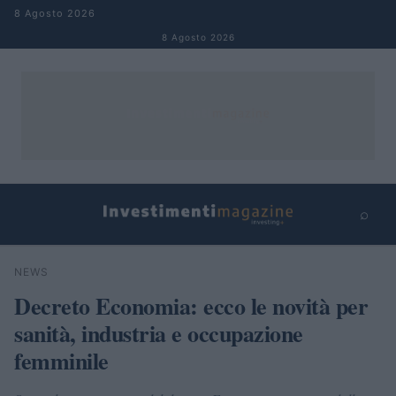
Salta al contenuto
8 Agosto 2026
8 Agosto 2026
⌕
×
⌕
NEWS
Cerca
Decreto Economia: ecco le novità per
sanità, industria e occupazione
femminile