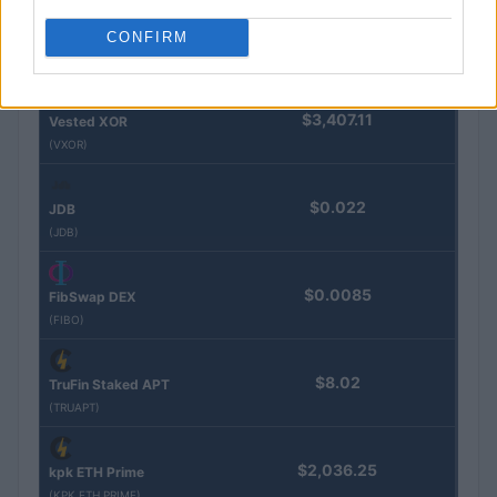
$16.49
Stride Staked Injective
CONFIRM
(STINJ)
$3,407.11
Vested XOR
(VXOR)
$0.022
JDB
(JDB)
$0.0085
FibSwap DEX
(FIBO)
$8.02
TruFin Staked APT
(TRUAPT)
$2,036.25
kpk ETH Prime
(KPK ETH PRIME)