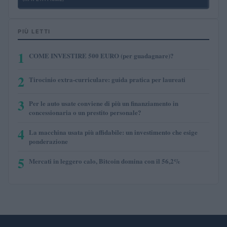
PIÙ LETTI
1
COME INVESTIRE 500 EURO (per guadagnare)?
2
Tirocinio extra-curriculare: guida pratica per laureati
3
Per le auto usate conviene di più un finanziamento in
concessionaria o un prestito personale?
4
La macchina usata più affidabile: un investimento che esige
ponderazione
5
Mercati in leggero calo, Bitcoin domina con il 56,2%