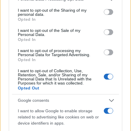
Andrea Innocenti · 6 Ago 2026
services and may gather and store information including but
not limited to your visit or usage behaviour. You may click to
I want to opt-out of the Sharing of my
personal data.
grant or deny consent to Google and its third-party tags to
NEWS
Opted In
use your data for below specified purposes in below Google
consent section.
I want to opt-out of the Sale of my
Personal Data.
Opted In
I want to opt-out of processing my
Personal Data for Targeted Advertising.
Opted In
I want to opt-out of Collection, Use,
Retention, Sale, and/or Sharing of my
Personal Data that Is Unrelated with the
Purposes for which it was collected.
Opted Out
Petrolio in calo: Brent a 91,82$, ribassi a due cifre per greggio
Google consents
e oro
Andrea Innocenti · 5 Ago 2026
I want to allow Google to enable storage
related to advertising like cookies on web or
device identifiers in apps.