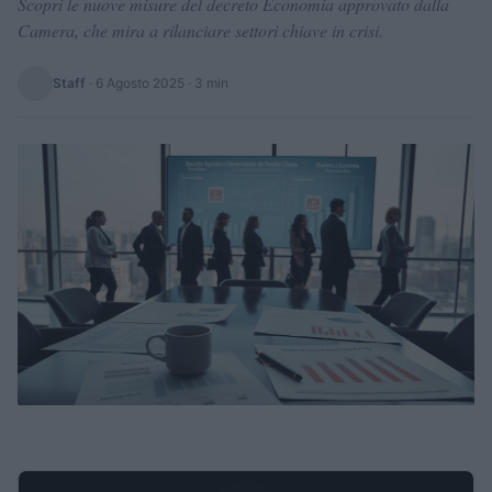
Scopri le nuove misure del decreto Economia approvato dalla
Camera, che mira a rilanciare settori chiave in crisi.
Staff
·
6 Agosto 2025
· 3 min