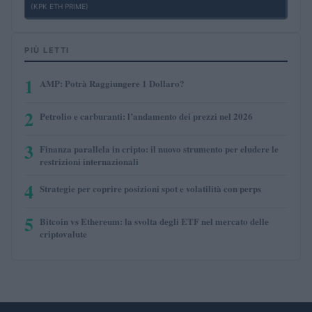
(KPK ETH PRIME)
PIÙ LETTI
1
AMP: Potrà Raggiungere 1 Dollaro?
2
Petrolio e carburanti: l’andamento dei prezzi nel 2026
3
Finanza parallela in cripto: il nuovo strumento per eludere le
restrizioni internazionali
4
Strategie per coprire posizioni spot e volatilità con perps
5
Bitcoin vs Ethereum: la svolta degli ETF nel mercato delle
criptovalute