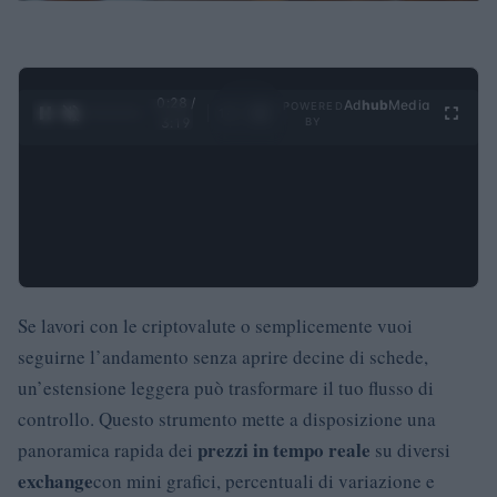
0:29 /
Ad
hub
Media
POWERED
1
/
4
3:19
BY
Se lavori con le criptovalute o semplicemente vuoi
seguirne l’andamento senza aprire decine di schede,
un’estensione leggera può trasformare il tuo flusso di
controllo. Questo strumento mette a disposizione una
prezzi in tempo reale
panoramica rapida dei
su diversi
exchange
con mini grafici, percentuali di variazione e