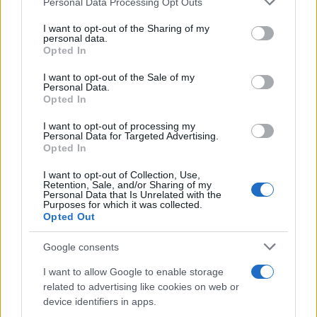
Personal Data Processing Opt Outs
services and may gather and store information including but
not limited to your visit or usage behaviour. You may click to
I want to opt-out of the Sharing of my
personal data.
grant or deny consent to Google and its third-party tags to
Opted In
use your data for below specified purposes in below Google
consent section.
I want to opt-out of the Sale of my
Personal Data.
Opted In
I want to opt-out of processing my
Continua a leggere
Personal Data for Targeted Advertising.
Opted In
I want to opt-out of Collection, Use,
CRIPTOVALUTE
Retention, Sale, and/or Sharing of my
Personal Data that Is Unrelated with the
Purposes for which it was collected.
Opted Out
Google consents
I want to allow Google to enable storage
related to advertising like cookies on web or
device identifiers in apps.