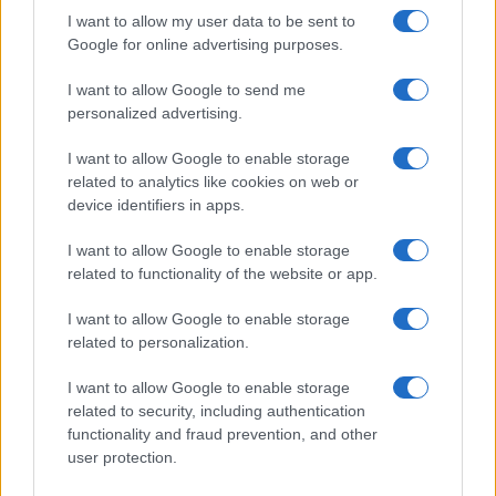
I want to allow my user data to be sent to
Google for online advertising purposes.
Capire i cicli di Bitcoin tra liquidità, halving e afflussi
I want to allow Google to send me
regolamentati
personalized advertising.
Niccolò Conforti · 4 Ago 2026
I want to allow Google to enable storage
related to analytics like cookies on web or
CRIPTOVALUTE
device identifiers in apps.
I want to allow Google to enable storage
related to functionality of the website or app.
I want to allow Google to enable storage
related to personalization.
I want to allow Google to enable storage
related to security, including authentication
functionality and fraud prevention, and other
user protection.
Strategie per coprire posizioni spot e volatilità con perps