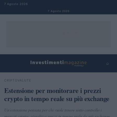
Salta al contenuto
7 Agosto 2026
7 Agosto 2026
⌕
×
⌕
CRIPTOVALUTE
Cerca
Estensione per monitorare i prezzi
crypto in tempo reale su più exchange
Un'estensione pensata per chi vuole tenere sotto controllo i
mercati crypto: visualizza prezzi in tempo reale da più exchange,