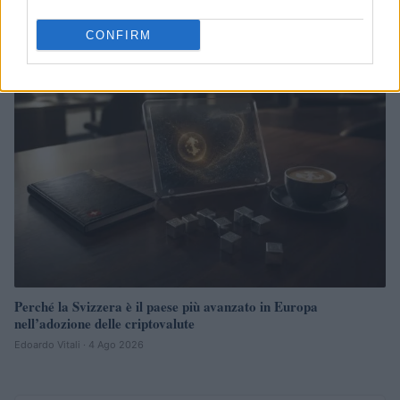
Edoardo Vitali · 4 Ago 2026
CONFIRM
CRIPTOVALUTE
Perché la Svizzera è il paese più avanzato in Europa
nell’adozione delle criptovalute
Edoardo Vitali · 4 Ago 2026