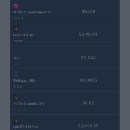
$16.49
Stride Staked Injective
(STINJ)
$3,407.11
Vested XOR
(VXOR)
$0.022
JDB
(JDB)
$0.0085
FibSwap DEX
(FIBO)
$8.02
TruFin Staked APT
(TRUAPT)
$2,036.25
kpk ETH Prime