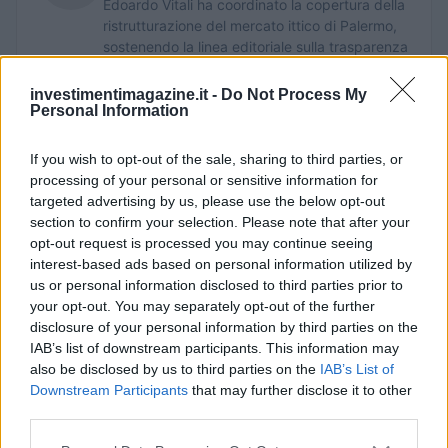
Edoardo Vitali ha coordinato la copertura della
ristrutturazione del mercato ittico di Palermo,
sostenendo la linea editoriale sulla trasparenza
fiscale. Capo redattore economia, porta in
redazione un tratto pragmatico e un dettaglio
investimentimagazine.it -
Do Not Process My
personale: conserva ancora taccuini degli
Personal Information
incontri in Sala delle Lapidi.
If you wish to opt-out of the sale, sharing to third parties, or
processing of your personal or sensitive information for
targeted advertising by us, please use the below opt-out
section to confirm your selection. Please note that after your
opt-out request is processed you may continue seeing
interest-based ads based on personal information utilized by
us or personal information disclosed to third parties prior to
your opt-out. You may separately opt-out of the further
disclosure of your personal information by third parties on the
IAB’s list of downstream participants. This information may
also be disclosed by us to third parties on the
IAB’s List of
Downstream Participants
that may further disclose it to other
third parties.
Please note that this website/app uses one or more Google