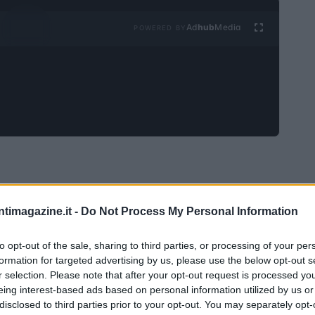
Ad
hub
Media
POWERED BY
e blockchain più influenti dal suo lancio nel 2015,
ntimagazine.it -
Do Not Process My Personal Information
criptovalute e le applicazioni decentralizzate. Con la
eum ha aperto la strada a un nuovo paradigma di
to opt-out of the sale, sharing to third parties, or processing of your per
formation for targeted advertising by us, please use the below opt-out s
 di contratti intelligenti e applicazioni decentralizzate
r selection. Please note that after your opt-out request is processed y
o articolo esplora le caratteristiche chiave di
eing interest-based ads based on personal information utilized by us or
disclosed to third parties prior to your opt-out. You may separately opt-
ralizzata (DeFi) e le sfide che deve affrontare nel suo