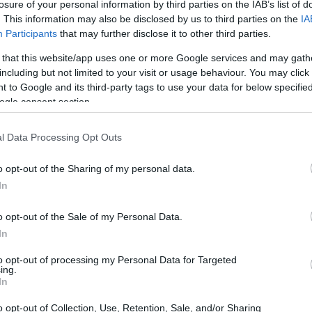
losure of your personal information by third parties on the IAB’s list of
. This information may also be disclosed by us to third parties on the
IA
Participants
that may further disclose it to other third parties.
 di Ethereum
 that this website/app uses one or more Google services and may gath
including but not limited to your visit or usage behaviour. You may click 
 to Google and its third-party tags to use your data for below specifi
è l’introduzione dei contratti intelligenti, che sono
ogle consent section.
sti contratti permettono alle transazioni di avvenire in
termediari e aumentando l’efficienza. Grazie alla
l Data Processing Opt Outs
patori possono creare applicazioni complesse che
o opt-out of the Sharing of my personal data.
endo sicurezza e trasparenza. Questo approccio ha reso
In
innovativi in vari settori, dalla finanza alla gestione
o opt-out of the Sale of my Personal Data.
In
alizzata (DeFi)
to opt-out of processing my Personal Data for Targeted
ing.
In
rgere della finanza decentralizzata, un settore che
o opt-out of Collection, Use, Retention, Sale, and/or Sharing