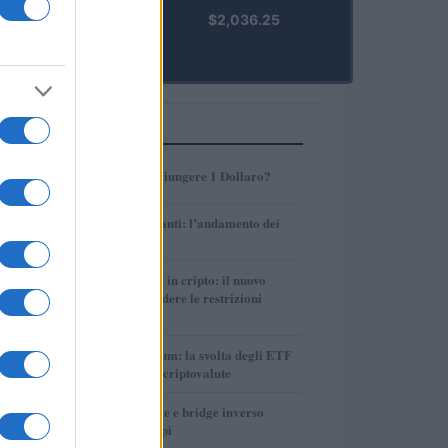
kpk ETH
$2,036.25
Prime
(KPK ETH
PRIME)
PIÙ LETTI
1
AMP: Potrà Raggiungere 1 Dollaro?
2
Petrolio e carburanti: l’andamento dei
prezzi nel 2026
3
Finanza parallela in cripto: il nuovo
strumento per eludere le restrizioni
internazionali
4
Bitcoin vs Ethereum: la svolta degli ETF
nel mercato delle criptovalute
5
Perps, funding rate e bridge inverso
spiegati con esempi