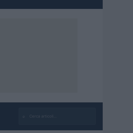
⌕
Cerca