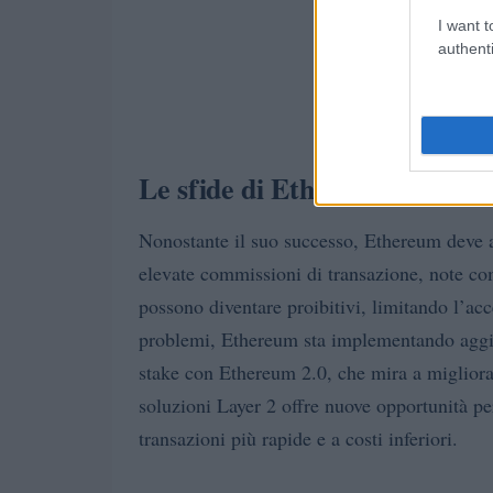
I want t
authenti
Le sfide di Ethereum
Nonostante il suo successo, Ethereum deve aff
elevate commissioni di transazione, note come
possono diventare proibitivi, limitando l’acce
problemi, Ethereum sta implementando aggior
stake con Ethereum 2.0, che mira a migliorare
soluzioni Layer 2 offre nuove opportunità per 
transazioni più rapide e a costi inferiori.