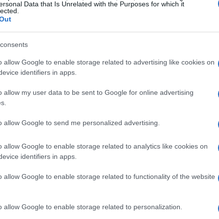
erso dApp come Uniswap e Aave, gli utenti possono
ersonal Data that Is Unrelated with the Purposes for which it
lected.
ptovalute senza dover ricorrere a istituzioni finanziarie
Out
rvizi finanziari ha reso l’accesso a strumenti
do a un pubblico più ampio di partecipare all’economia
consents
anche portato a preoccupazioni riguardo alla sicurezza e
o allow Google to enable storage related to advertising like cookies on
evice identifiers in apps.
sità di un equilibrio tra innovazione e protezione
o allow my user data to be sent to Google for online advertising
s.
to allow Google to send me personalized advertising.
o allow Google to enable storage related to analytics like cookies on
evice identifiers in apps.
o allow Google to enable storage related to functionality of the website
o allow Google to enable storage related to personalization.