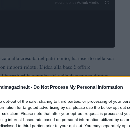
Ad
hub
Media
POWERED BY
cata alla crescita del patrimonio, ha inserito nella sua
on importi ridotti. L’idea alla base è offrire
 investitori la complessità della detenzione diretta:
le iniziare a costruire una posizione. Questo approccio
ntimagazine.it -
Do Not Process My Personal Information
taforma consolidata con gli
strumenti finanziari
tà di gestire diversi asset nello stesso ambiente.
to opt-out of the sale, sharing to third parties, or processing of your per
formation for targeted advertising by us, please use the below opt-out s
r selection. Please note that after your opt-out request is processed y
BlackRock iShares
 player globali consolidati come
eing interest-based ads based on personal information utilized by us or
he
replica il prezzo
dell’attività sottostante e si negozia
disclosed to third parties prior to your opt-out. You may separately opt-