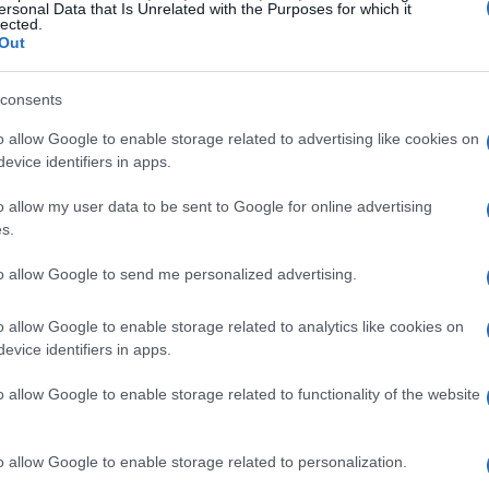
ersonal Data that Is Unrelated with the Purposes for which it
lected.
Out
consents
o allow Google to enable storage related to advertising like cookies on
evice identifiers in apps.
o allow my user data to be sent to Google for online advertising
s.
to allow Google to send me personalized advertising.
o allow Google to enable storage related to analytics like cookies on
evice identifiers in apps.
valute
o allow Google to enable storage related to functionality of the website
ptovalute
replicano il valore della criptovaluta
eguire quello dell’asset di riferimento. Questo modello
o allow Google to enable storage related to personalization.