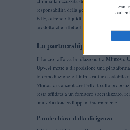
elimina la necessità di custodire token o ges
I want t
responsabilità della gestione tecnica al vei
authenti
ETF, offrendo liquidità intraday e trasparenz
prodotto che riflette l’andamento del mercat
La partnership tecnica tra M
Mintos
U
Il lancio rafforza la relazione tra
e
Upvest
mette a disposizione una piattaform
intermediazione e l’infrastruttura scalabile n
Mintos di concentrare l’effort sulla proposiz
resta affidata a un fornitore specializzato, r
una soluzione sviluppata internamente.
Parole chiave dalla dirigenza