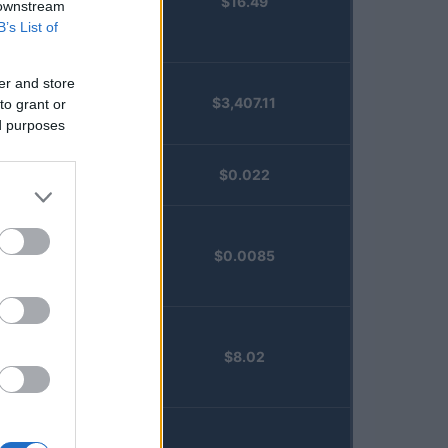
$16.49
Staked
 downstream
Injective
B’s List of
(STINJ)
er and store
$3,407.11
to grant or
Vested XOR
ed purposes
(VXOR)
JDB
$0.022
(JDB)
FibSwap
$0.0085
DEX
(FIBO)
TruFin
$8.02
Staked APT
(TRUAPT)