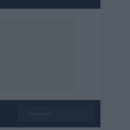
⌕
Cerca