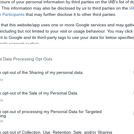
losure of your personal information by third parties on the IAB’s list of
’accesso ai mercati delle criptovalute. Dietro questa
. This information may also be disclosed by us to third parties on the
IA
Upvest
, che fornisce l’infrastruttura di investimento
Participants
that may further disclose it to other third parties.
intermediazione necessarie per integrare questi
 that this website/app uses one or more Google services and may gath
including but not limited to your visit or usage behaviour. You may click 
 to Google and its third-party tags to use your data for below specifi
ogle consent section.
posta
l Data Processing Opt Outs
criptovalute
ancare l’esposizione alle
ad altre classi di
obbligazioni
immobili
ETF
,
e
. L’obiettivo è offrire
o opt-out of the Sharing of my personal data.
In
portafoglio diversificato senza aprire account separati
5 €
per essere contenuti e l’investimento minimo di
o opt-out of the Sale of my Personal Data.
i inizia sia a chi desidera aumentare l’esposizione nel
In
to opt-out of processing my Personal Data for Targeted
ing.
In
o opt-out of Collection, Use, Retention, Sale, and/or Sharing