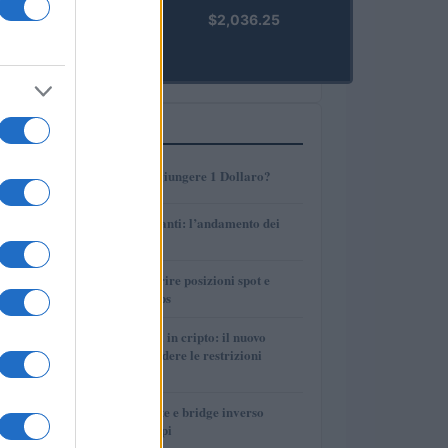
kpk ETH
$2,036.25
Prime
(KPK ETH
PRIME)
PIÙ LETTI
1
AMP: Potrà Raggiungere 1 Dollaro?
2
Petrolio e carburanti: l’andamento dei
prezzi nel 2026
3
Strategie per coprire posizioni spot e
volatilità con perps
4
Finanza parallela in cripto: il nuovo
strumento per eludere le restrizioni
internazionali
5
Perps, funding rate e bridge inverso
spiegati con esempi