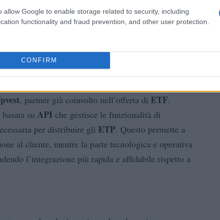
tire wallet e
chiavi private
, trasferendo la
o allow Google to enable storage related to security, including
colo emittente. Gli ETP sono negoziati in borsa come gli
cation functionality and fraud prevention, and other user protection.
a sui prezzi, pur mantenendo il profilo specifico di un
o crypto.
CONFIRM
intos e Upvest
pvest
ETF
, partner già coinvolto nell’offerta di
.
API
a basata su
che gestisce le funzionalità di
ETP
ecessaria per distribuire gli
. Questo permette a
ione al cliente, mentre la parte tecnologica e operativa
endendo l’integrazione più rapida e affidabile rispetto a