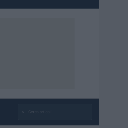
⌕
Cerca