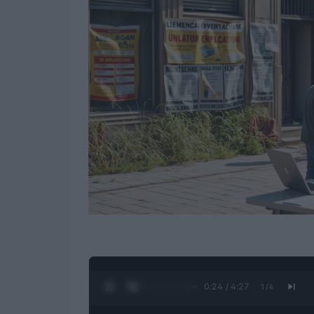
0:25 / 4:27
1
/
4