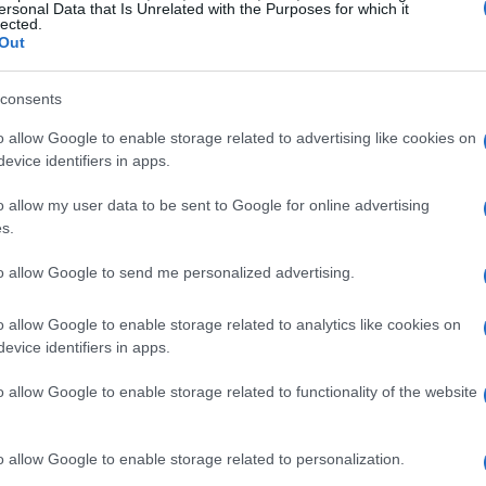
ersonal Data that Is Unrelated with the Purposes for which it
lected.
Out
consents
o allow Google to enable storage related to advertising like cookies on
evice identifiers in apps.
o allow my user data to be sent to Google for online advertising
s.
to allow Google to send me personalized advertising.
niti
o allow Google to enable storage related to analytics like cookies on
evice identifiers in apps.
ndo un ritardo preoccupante rispetto agli Stati Uniti. Il
o allow Google to enable storage related to functionality of the website
ata sono significativamente inferiori a quelli
to dal 2020. Attualmente, l’occupazione della forza
o allow Google to enable storage related to personalization.
o a quella degli Stati Uniti. Questo non significa solo