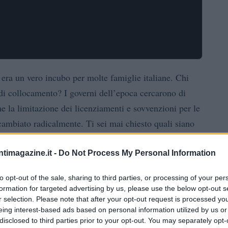
 era un vero incubo per molte famiglie italiane. Chi
i di collocamento? I governi dell’epoca cercarono di
 la limitazione dei licenziamenti e sovvenzioni per le
 cambiato radicalmente. Ti sei mai chiesto quali siano
el lavoro attuale?
ntimagazine.it -
Do Not Process My Personal Information
el lavoro
to opt-out of the sale, sharing to third parties, or processing of your per
formation for targeted advertising by us, please use the below opt-out s
 come in passato. I cambiamenti demografici, infatti,
r selection. Please note that after your opt-out request is processed y
piuttosto che a un alto tasso di disoccupazione.
eing interest-based ads based on personal information utilized by us or
disclosed to third parties prior to your opt-out. You may separately opt-
il mercato del lavoro è diventato meno ciclico, grazie