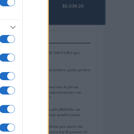
kpk ETH
$2,036.25
Prime
(KPK ETH
PRIME)
PIÙ LETTI
1
COME INVESTIRE 500 EURO (per
guadagnare)?
2
Tirocinio extra-curriculare: guida pratica
per laureati
3
Per le auto usate conviene di più un
finanziamento in concessionaria o un
prestito personale?
4
La macchina usata più affidabile: un
investimento che esige ponderazione
5
Quanti soldi ci vogliono per aprire un
autosalone multimarca top di gamma: lo