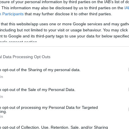
losure of your personal information by third parties on the IAB’s list of
re maggiore stabilità occupazionale. Hai notato che
. This information may also be disclosed by us to third parties on the
IA
Participants
that may further disclose it to other third parties.
dditi? Questo ha contribuito a ridurre il rischio
 non è tutto rose e fiori: emergono nuove sfide, come
 that this website/app uses one or more Google services and may gath
including but not limited to your visit or usage behaviour. You may click 
costringe a lavorare più a lungo e con competenze
 to Google and its third-party tags to use your data for below specifi
’anni.
ogle consent section.
senta come un’arma a doppio taglio: se da un lato offre
l Data Processing Opt Outs
soleti molti posti di lavoro. La diminuzione della forza
o opt-out of the Sharing of my personal data.
eriormente la carenza di manodopera, mentre gli alti
In
estioni sempre più pressanti senza una robusta crescita
o opt-out of the Sale of my Personal Data.
sto?
In
to opt-out of processing my Personal Data for Targeted
ing.
In
o opt-out of Collection, Use, Retention, Sale, and/or Sharing