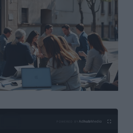
Ad
hub
Media
POWERED BY