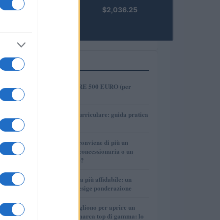
kpk ETH
$2,036.25
Prime
(KPK ETH
PRIME)
PIÙ LETTI
1
COME INVESTIRE 500 EURO (per
guadagnare)?
2
Tirocinio extra-curriculare: guida pratica
per laureati
3
Per le auto usate conviene di più un
finanziamento in concessionaria o un
prestito personale?
4
La macchina usata più affidabile: un
investimento che esige ponderazione
5
Quanti soldi ci vogliono per aprire un
autosalone multimarca top di gamma: lo