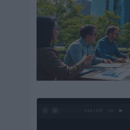
0:27 / 4:27
1
/
4