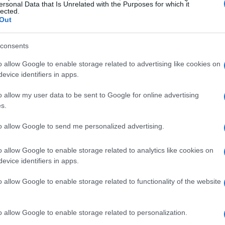
ersonal Data that Is Unrelated with the Purposes for which it
lected.
Out
consents
o allow Google to enable storage related to advertising like cookies on
evice identifiers in apps.
o allow my user data to be sent to Google for online advertising
tenibile
s.
erso la finanza sostenibile presenta diverse sfide. La
to allow Google to send me personalized advertising.
ione di cosa costituisce un
investimento sostenibile
può
o allow Google to enable storage related to analytics like cookies on
, la valutazione delle performance ambientali e sociali
evice identifiers in apps.
e dati affidabili e trasparenti.
o allow Google to enable storage related to functionality of the website
o allow Google to enable storage related to personalization.
ando un ruolo cruciale nel promuovere la finanza