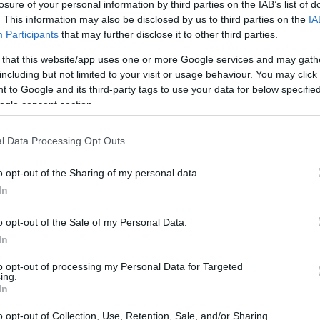
losure of your personal information by third parties on the IAB’s list of
. This information may also be disclosed by us to third parties on the
IA
Participants
that may further disclose it to other third parties.
 that this website/app uses one or more Google services and may gath
responsabilità ambientale
e sociale possono
including but not limited to your visit or usage behaviour. You may click 
 Gli investitori istituzionali, sempre più attenti alla
 to Google and its third-party tags to use your data for below specifi
ogle consent section.
nde con valutazioni più alte. Inoltre, l’integrazione di
estimento può ridurre il rischio associato a potenziali
l Data Processing Opt Outs
o opt-out of the Sharing of my personal data.
In
o opt-out of the Sale of my Personal Data.
In
to opt-out of processing my Personal Data for Targeted
ing.
In
o opt-out of Collection, Use, Retention, Sale, and/or Sharing