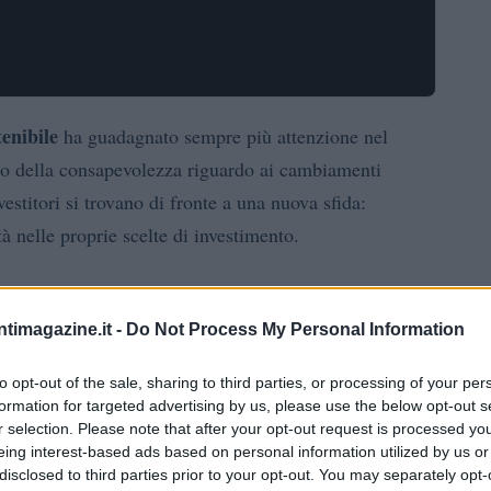
tenibile
ha guadagnato sempre più attenzione nel
 della consapevolezza riguardo ai cambiamenti
vestitori si trovano di fronte a una nuova sfida:
tà nelle proprie scelte di investimento.
stenibile
ntimagazine.it -
Do Not Process My Personal Information
una questione etica, ma rappresenta anche un’opportunità
to opt-out of the sale, sharing to third parties, or processing of your per
iende che adottano pratiche sostenibili tendono a
formation for targeted advertising by us, please use the below opt-out s
è dovuto a diversi fattori, tra cui una gestione più
r selection. Please note that after your opt-out request is processed y
cità di adattamento ai cambiamenti normativi e di
eing interest-based ads based on personal information utilized by us or
disclosed to third parties prior to your opt-out. You may separately opt-