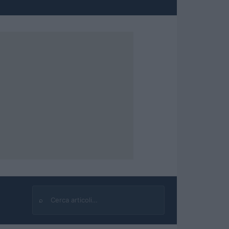
⌕
Cerca