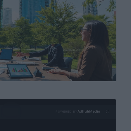
Ad
hub
Media
POWERED BY