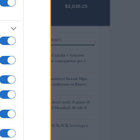
kpk ETH
$2,036.25
Prime
(KPK ETH
PRIME)
TOP IN FINANZIAMENTI
1
Pfizer abbandona Catania e Amazon
lascia Malpensa: le conseguenze per i
lavoratori
2
Crédit Agricole smentisce fusioni Mps-
Bpm ma conferma influenza su Banco
Bpm
3
Fifa e Concacaf ai ferri corti: il piano di
privatizzazione del Mondiale divide il
calcio
4
Guida pratica a DSCR, ICR, leverage e
costo del debito