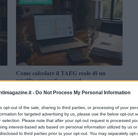
FINANZIAMENTI
Come calcolare il TAEG reale di un
prestito con costi accessori
Scopri come stimare il TAEG reale: costi accessori, polizze,
ntimagazine.it -
Do Not Process My Personal Information
commissioni e formule in un foglio di calcolo per scegliere il
prestito giusto.
to opt-out of the sale, sharing to third parties, or processing of your per
formation for targeted advertising by us, please use the below opt-out s
Niccolò Conforti · 31 Lug 2026
r selection. Please note that after your opt-out request is processed y
eing interest-based ads based on personal information utilized by us or
disclosed to third parties prior to your opt-out. You may separately opt-
FINANZIAMENTI