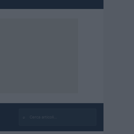
⌕
Cerca