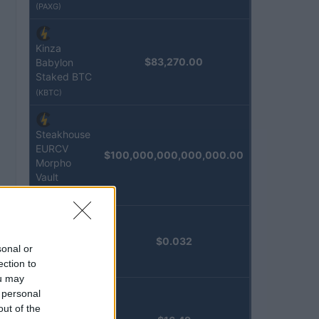
(PAXG)
Kinza
$83,270.00
Babylon
Staked BTC
(KBTC)
Steakhouse
EURCV
$100,000,000,000,000.00
Morpho
Vault
(STEAKEURCV)
Epoch
$0.032
sonal or
Island
ection to
(EPOCH)
ou may
 personal
Stride
out of the