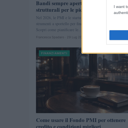
Bandi sempre aperti 2026: 10 misure
I want t
strutturali per le piccole e medie impres
authenti
Nel 2026, le PMI e le startup possono accedere a 10
strumenti a sportello per finanziamenti e agevolazioni.
Scopri come pianificare le…
Francesca Spadaro · 29 Lug 2026
FINANZIAMENTI
Come usare il Fondo PMI per ottenere
credito e condizioni migliori