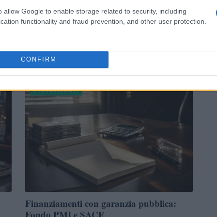
Aprire un’attività in Germania: guida ai
o allow Google to enable storage related to security, including
e
finanziamenti e ai requisiti
cation functionality and fraud prevention, and other user protection.
Una panoramica chiara dei canali di credito tedeschi e dei
requisiti fondamentali per ottenere finanziamenti, con
indicazioni pratiche su documenti, garanzie e…
CONFIRM
Susanna Riva · 29 Lug 2026
FINANZIAMENTI
Finanziamenti con garanzia pubblica:
Fondo PMI e SACE