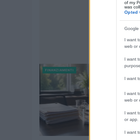
of my P
was col
Opted 
Google 
I want t
web or d
I want t
purpose
FINANZIAMENTI
I want 
I want t
web or d
I want t
or app.
I want t