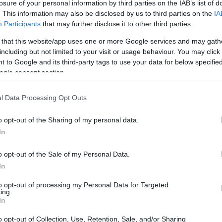
losure of your personal information by third parties on the IAB’s list of
. This information may also be disclosed by us to third parties on the
IA
Participants
that may further disclose it to other third parties.
 that this website/app uses one or more Google services and may gath
including but not limited to your visit or usage behaviour. You may click 
 to Google and its third-party tags to use your data for below specifi
ogle consent section.
l Data Processing Opt Outs
Guida pratica a DSCR, ICR, leverage e
costo del debito
o opt-out of the Sharing of my personal data.
In
Le metriche chiave che convincono le banche: DSCR, ICR,
leverage e costo del debito, con checklist documentale e
iando
o opt-out of the Sale of my Personal Data.
strategie di negoziazione.
In
Edoardo Marchesi · 30 Lug 2026
to opt-out of processing my Personal Data for Targeted
ing.
In
o opt-out of Collection, Use, Retention, Sale, and/or Sharing