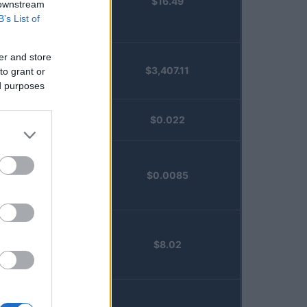
$16.49
Staked
 downstream
Injective
B’s List of
(STINJ)
er and store
$3,407.11
to grant or
Vested XOR
ed purposes
(VXOR)
JDB
$0.022
(JDB)
FibSwap
$0.0085
DEX
(FIBO)
TruFin
$8.02
Staked APT
(TRUAPT)