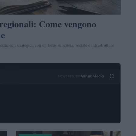
 regionali: Come vengono
he
stimenti strategici, con un focus su scuola, sociale e infrastrutture
Ad
hub
Media
POWERED BY