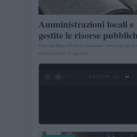
Amministrazioni locali e
gestite le risorse pubblic
Terre del Reno e l'Umbria presentano i loro piani per inve
Niccolò Conforti · 31 Lug 2026
0:28 / 3:19
1
/
4