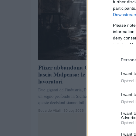
further disc
participants
Downstream 
Please note
information 
deny consent
in below Go
Persona
Pfizer abbandona Catania e Amazon
lascia Malpensa: le conseguenze per i
I want t
lavoratori
Opted 
Due giganti dell'industria, Pfizer e Amazon, stanno lasc
I want t
un segno profondo in Sicilia e Lombardia. Scopri come
Opted 
queste decisioni stanno influenzando la…
Edoardo Vitali · 30 Lug 2026
I want 
Advertis
Opted 
I want t