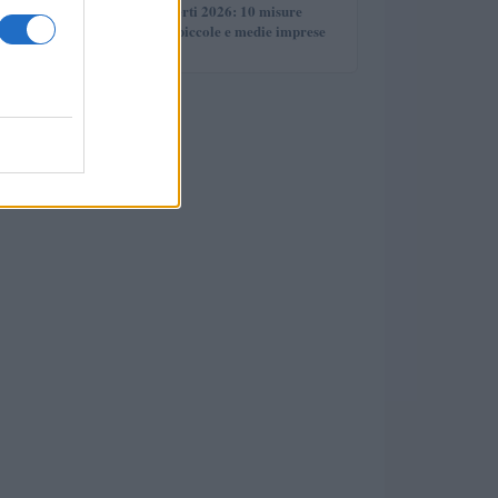
5
Bandi sempre aperti 2026: 10 misure
strutturali per le piccole e medie imprese