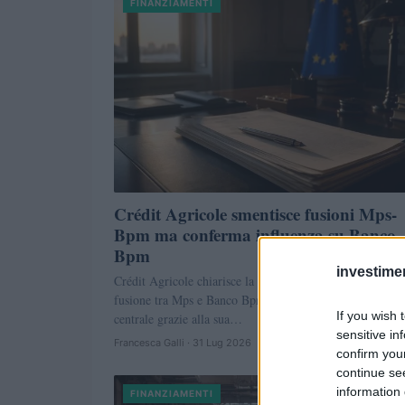
FINANZIAMENTI
Crédit Agricole smentisce fusioni Mps-
Bpm ma conferma influenza su Banco
Bpm
investime
Crédit Agricole chiarisce la sua posizione sulle ipotesi di
fusione tra Mps e Banco Bpm, rivendicando un ruolo
If you wish 
centrale grazie alla sua…
sensitive in
Francesca Galli · 31 Lug 2026
confirm you
continue se
information 
FINANZIAMENTI