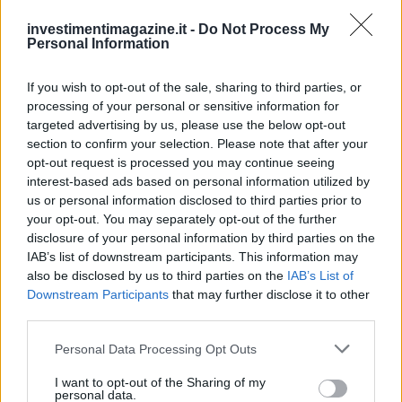
investimentimagazine.it -
Do Not Process My
Personal Information
Continua a leggere
If you wish to opt-out of the sale, sharing to third parties, or
processing of your personal or sensitive information for
NEWS
targeted advertising by us, please use the below opt-out
section to confirm your selection. Please note that after your
opt-out request is processed you may continue seeing
interest-based ads based on personal information utilized by
us or personal information disclosed to third parties prior to
your opt-out. You may separately opt-out of the further
disclosure of your personal information by third parties on the
IAB’s list of downstream participants. This information may
also be disclosed by us to third parties on the
IAB’s List of
Downstream Participants
that may further disclose it to other
third parties.
Please note that this website/app uses one or more Google
Personal Data Processing Opt Outs
Petrolio in calo, Brent a 88.9 USD dopo un ribasso del 8.3%
services and may gather and store information including but
not limited to your visit or usage behaviour. You may click to
I want to opt-out of the Sharing of my
Andrea Innocenti · 7 Ago 2026
personal data.
grant or deny consent to Google and its third-party tags to