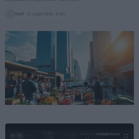
Staff
·
31 Luglio 2025
· 3 min
0:21 /
Ad
hub
Media
POWERED
1
/
4
3:19
BY