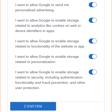
I want to allow Google to send me
personalized advertising.
I want to allow Google to enable storage
related to analytics like cookies on web or
device identifiers in apps.
I want to allow Google to enable storage
related to functionality of the website or app.
Petrolio in calo: Brent a 91,82$, ribassi a due cifre per greggio
I want to allow Google to enable storage
e oro
related to personalization.
Andrea Innocenti · 5 Ago 2026
I want to allow Google to enable storage
related to security, including authentication
functionality and fraud prevention, and other
QUOTAZIONI CRYPTO
user protection.
Nome
Prezzo
CONFIRM