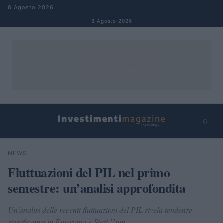
Salta al contenuto
8 Agosto 2026
8 Agosto 2026
⌕
×
⌕
NEWS
Cerca
Fluttuazioni del PIL nel primo
semestre: un’analisi approfondita
Un'analisi delle recenti fluttuazioni del PIL rivela tendenze
significative in Eurozona e Stati Uniti.