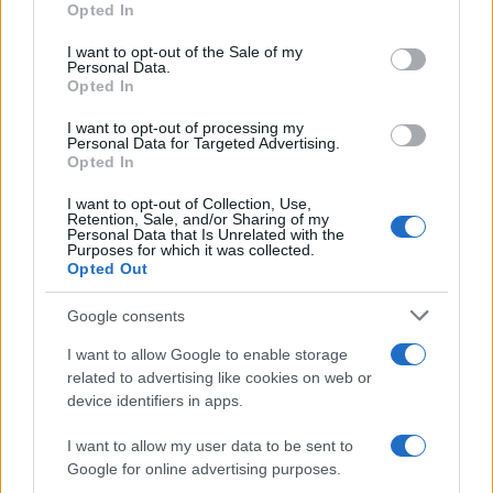
Opted In
use your data for below specified purposes in below Google
NEWS
consent section.
I want to opt-out of the Sale of my
Personal Data.
Opted In
I want to opt-out of processing my
Personal Data for Targeted Advertising.
Opted In
I want to opt-out of Collection, Use,
Retention, Sale, and/or Sharing of my
Personal Data that Is Unrelated with the
Purposes for which it was collected.
Opted Out
Google consents
Petrolio in calo: Brent a 88.9 dollari, ribassi diffusi tra le
materie prime
I want to allow Google to enable storage
related to advertising like cookies on web or
Andrea Innocenti · 6 Ago 2026
device identifiers in apps.
NEWS
I want to allow my user data to be sent to
Google for online advertising purposes.