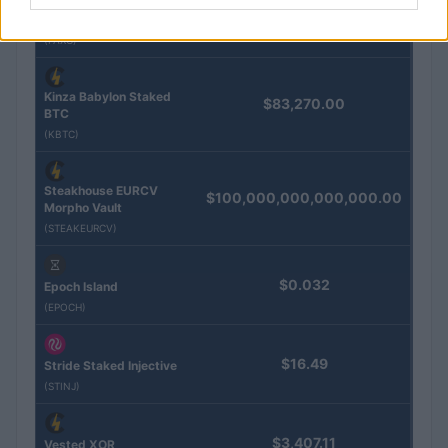
Eureka Bridged PAX
$4,187.30
Gold (Terra
(PAXG)
Kinza Babylon Staked
$83,270.00
BTC
(KBTC)
Steakhouse EURCV
$100,000,000,000,000.00
Morpho Vault
(STEAKEURCV)
$0.032
Epoch Island
(EPOCH)
$16.49
Stride Staked Injective
(STINJ)
$3,407.11
Vested XOR