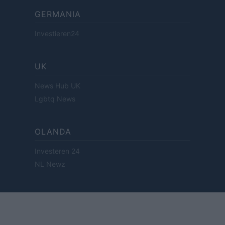
GERMANIA
Investieren24
UK
News Hub UK
Lgbtq News
OLANDA
Investeren 24
NL Newz