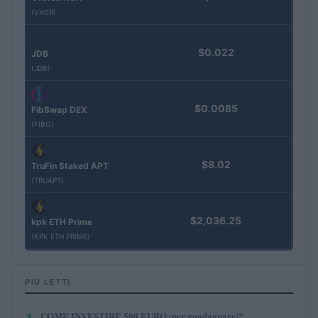
(VXOR)
$0.022
JDB
(JDB)
$0.0085
FibSwap DEX
(FIBO)
$8.02
TruFin Staked APT
(TRUAPT)
$2,036.25
kpk ETH Prime
(KPK ETH PRIME)
PIÙ LETTI
COME INVESTIRE 500 EURO (per guadagnare)?