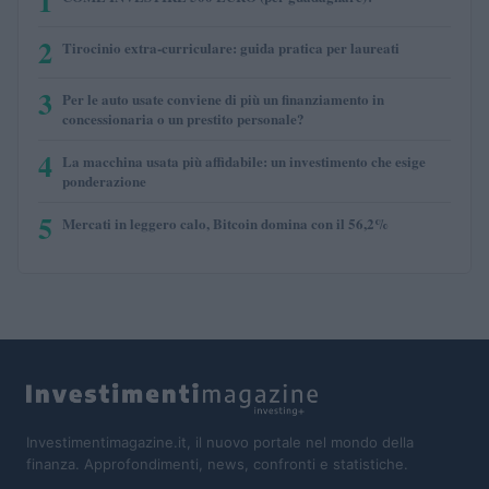
1
2
Tirocinio extra-curriculare: guida pratica per laureati
3
Per le auto usate conviene di più un finanziamento in
concessionaria o un prestito personale?
4
La macchina usata più affidabile: un investimento che esige
ponderazione
5
Mercati in leggero calo, Bitcoin domina con il 56,2%
Investimentimagazine.it, il nuovo portale nel mondo della
finanza. Approfondimenti, news, confronti e statistiche.