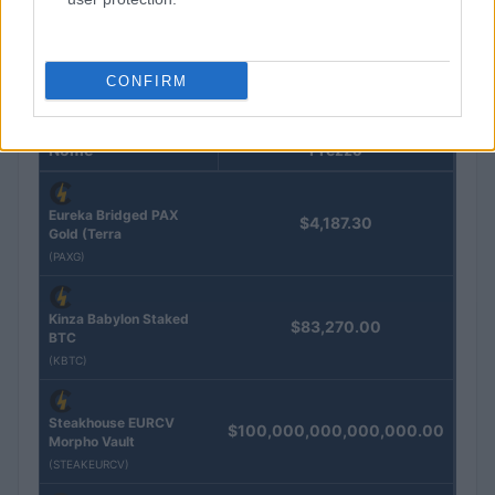
Andrea Innocenti · 5 Ago 2026
CONFIRM
QUOTAZIONI CRYPTO
Nome
Prezzo
Eureka Bridged PAX
$4,187.30
Gold (Terra
(PAXG)
Kinza Babylon Staked
$83,270.00
BTC
(KBTC)
Steakhouse EURCV
$100,000,000,000,000.00
Morpho Vault
(STEAKEURCV)