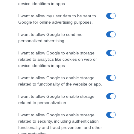
device identifiers in apps.
Petrolio in calo: Brent a 88.9 dollari, ribassi diffusi tra le
I want to allow my user data to be sent to
materie prime
Google for online advertising purposes.
Andrea Innocenti · 6 Ago 2026
I want to allow Google to send me
NEWS
personalized advertising.
I want to allow Google to enable storage
related to analytics like cookies on web or
device identifiers in apps.
I want to allow Google to enable storage
related to functionality of the website or app.
I want to allow Google to enable storage
related to personalization.
I want to allow Google to enable storage
related to security, including authentication
Petrolio in calo: Brent a 91,82$, ribassi a due cifre per greggio
functionality and fraud prevention, and other
e oro
user protection.