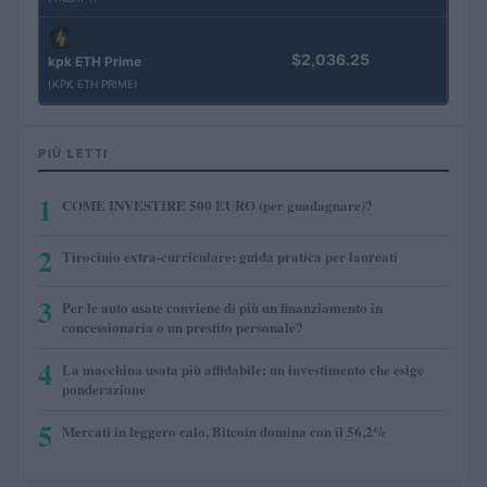
$2,036.25
kpk ETH Prime
(KPK ETH PRIME)
PIÙ LETTI
1
COME INVESTIRE 500 EURO (per guadagnare)?
2
Tirocinio extra-curriculare: guida pratica per laureati
3
Per le auto usate conviene di più un finanziamento in
concessionaria o un prestito personale?
4
La macchina usata più affidabile: un investimento che esige
ponderazione
5
Mercati in leggero calo, Bitcoin domina con il 56,2%