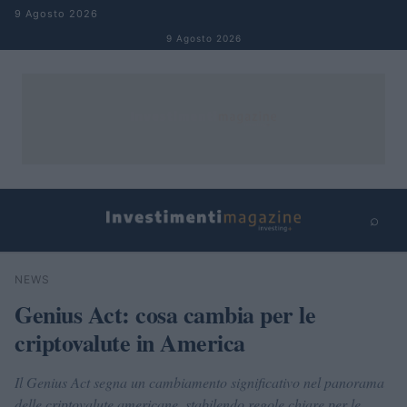
Salta al contenuto
9 Agosto 2026
9 Agosto 2026
⌕
×
⌕
NEWS
Cerca
Genius Act: cosa cambia per le
criptovalute in America
Il Genius Act segna un cambiamento significativo nel panorama
delle criptovalute americane, stabilendo regole chiare per le