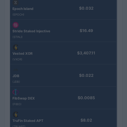
$0.032
Epoch Island
(EPOCH)
$16.49
Stride Staked Injective
(STINJ)
$3,407.11
Vested XOR
(VXOR)
$0.022
JDB
(JDB)
$0.0085
FibSwap DEX
(FIBO)
$8.02
TruFin Staked APT
(TRUAPT)