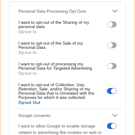
Please note that this website/app uses one or more Google
Personal Data Processing Opt Outs
services and may gather and store information including but
not limited to your visit or usage behaviour. You may click to
I want to opt-out of the Sharing of my
personal data.
grant or deny consent to Google and its third-party tags to
Opted In
use your data for below specified purposes in below Google
consent section.
I want to opt-out of the Sale of my
Petrolio in calo, Brent a 88.9 USD dopo un ribasso del 8.3%
Personal Data.
Andrea Innocenti · 7 Ago 2026
Opted In
I want to opt-out of processing my
NEWS
Personal Data for Targeted Advertising.
Opted In
I want to opt-out of Collection, Use,
Retention, Sale, and/or Sharing of my
Personal Data that Is Unrelated with the
Purposes for which it was collected.
Opted Out
Google consents
I want to allow Google to enable storage
related to advertising like cookies on web or