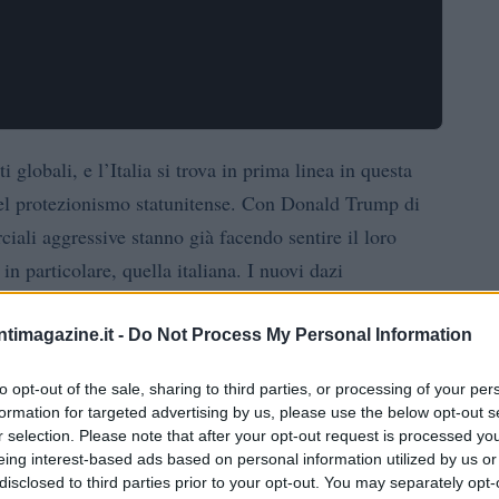
globali, e l’Italia si trova in prima linea in questa
del protezionismo statunitense. Con Donald Trump di
iali aggressive stanno già facendo sentire il loro
n particolare, quella italiana. I nuovi dazi
vino
agroalimentare
moda
i come il
, l’
e la
, potrebbero
liano. Le stime parlano di perdite tra 8 e 10 miliardi di
ntimagazine.it -
Do Not Process My Personal Information
uesta situazione possa influenzare la tua vita
to opt-out of the sale, sharing to third parties, or processing of your per
formation for targeted advertising by us, please use the below opt-out s
r selection. Please note that after your opt-out request is processed y
eing interest-based ads based on personal information utilized by us or
 e le sue conseguenze
disclosed to third parties prior to your opt-out. You may separately opt-