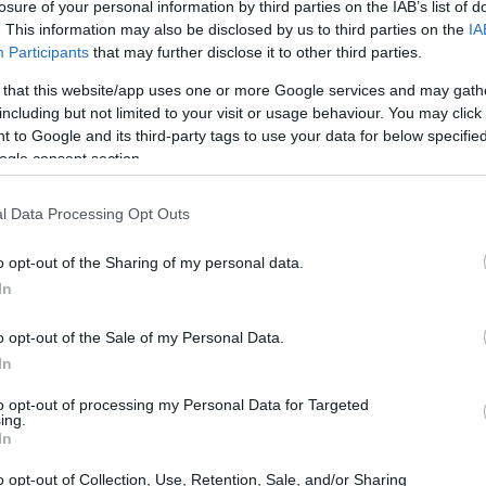
losure of your personal information by third parties on the IAB’s list of
hington ha portato a dazi medi del 15% su un ampio
. This information may also be disclosed by us to third parties on the
IA
Participants
that may further disclose it to other third parties.
o ben più incisivo al 30%. Ma l’impatto sull’economia
n il dollaro che si è indebolito di oltre il 10% rispetto
 that this website/app uses one or more Google services and may gath
including but not limited to your visit or usage behaviour. You may click 
giori e una competitività ridotta sui mercati
 to Google and its third-party tags to use your data for below specifi
isulta stagnante, stimata solo allo 0,6% per il 2025. E
ogle consent section.
, rischia di trasformarsi in un fardello. Come possiamo
l Data Processing Opt Outs
o opt-out of the Sharing of my personal data.
amento più cauto, mentre l’industria italiana stenta a
In
ionistici e pandemici. Il rischio di una “recessione
o opt-out of the Sale of my Personal Data.
do necessarie misure straordinarie. Il dibattito
In
gico, con l’Europa che prende atto della fine delle
costi. È un momento cruciale per riflettere su come il
to opt-out of processing my Personal Data for Targeted
ing.
 questo scenario complesso.
In
o opt-out of Collection, Use, Retention, Sale, and/or Sharing