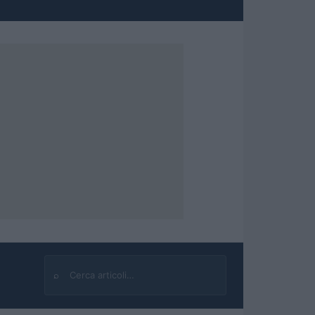
⌕
Cerca