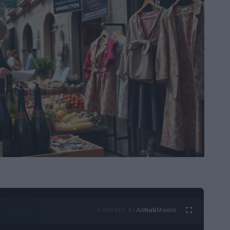
Ad
hub
Media
POWERED BY