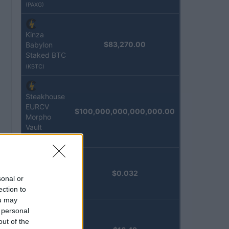
(PAXG)
Kinza
$83,270.00
Babylon
Staked BTC
(KBTC)
Steakhouse
EURCV
$100,000,000,000,000.00
Morpho
Vault
(STEAKEURCV)
Epoch
$0.032
sonal or
Island
ection to
(EPOCH)
ou may
 personal
Stride
out of the