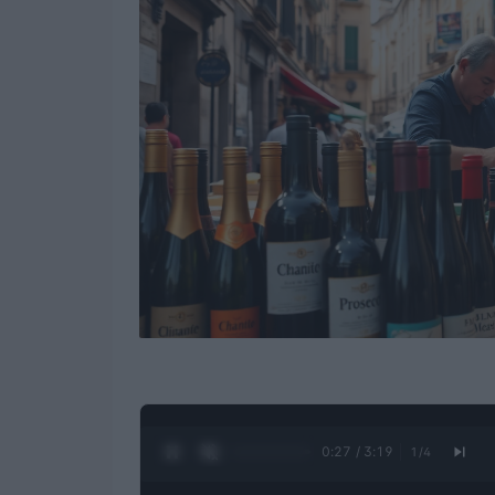
0:28 / 3:19
1
/
4