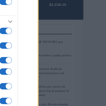
kpk ETH
$2,036.25
Prime
(KPK ETH
PRIME)
PIÙ LETTI
1
COME INVESTIRE 500 EURO (per
guadagnare)?
2
Tirocinio extra-curriculare: guida pratica
per laureati
3
Per le auto usate conviene di più un
finanziamento in concessionaria o un
prestito personale?
4
Quanti soldi ci vogliono per aprire un
autosalone multimarca top di gamma: lo
spiega il professionista
5
Mercati in leggero calo, Bitcoin domina