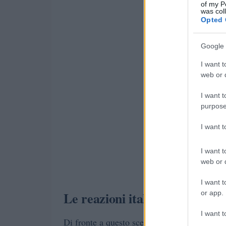
of my P
was col
Opted 
Google 
I want t
web or d
I want t
purpose
I want 
I want t
web or d
I want t
or app.
Le reazioni italiane e le misur
I want t
Di fronte a questo scenario, il governo itali