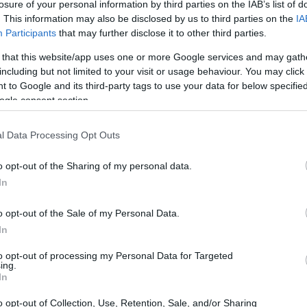
losure of your personal information by third parties on the IAB’s list of
,1 milioni di euro e un team di 10 professionisti,
. This information may also be disclosed by us to third parties on the
IA
Participants
that may further disclose it to other third parties.
ella progettazione elettronica e nella produzione
era di Inaz, che ora potrà offrire dispositivi fisici per
 that this website/app uses one or more Google services and may gath
including but not limited to your visit or usage behaviour. You may click 
esenze, affiancando il software gestionale già presente
 to Google and its third-party tags to use your data for below specifi
ogle consent section.
ato di Trexom, continuerà a gestire l’azienda sotto
l Data Processing Opt Outs
solo continuità operativa, ma anche opportunità di
o opt-out of the Sharing of my personal data.
altà del gruppo. Ciò rappresenta un vantaggio
In
spondere in modo più mirato alle esigenze della
o opt-out of the Sale of my Personal Data.
lle grandi organizzazioni.
In
to opt-out of processing my Personal Data for Targeted
ing.
In
o opt-out of Collection, Use, Retention, Sale, and/or Sharing