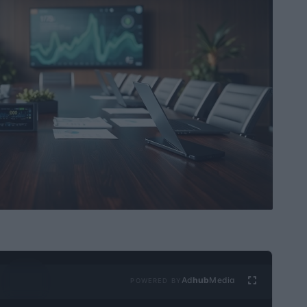
Ad
hub
Media
POWERED BY