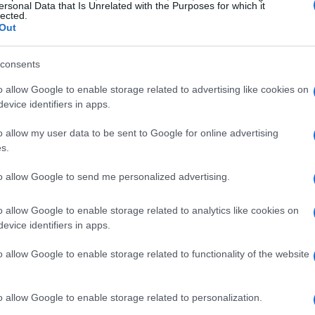
ersonal Data that Is Unrelated with the Purposes for which it
lected.
Out
consents
o allow Google to enable storage related to advertising like cookies on
evice identifiers in apps.
o allow my user data to be sent to Google for online advertising
s.
to allow Google to send me personalized advertising.
h
o allow Google to enable storage related to analytics like cookies on
evice identifiers in apps.
erti in tutta Italia, il Gruppo Inaz si posiziona come un
o allow Google to enable storage related to functionality of the website
za di 4 centri di ricerca e sviluppo, unita a partnership
Gold Certified Partner
cui Inaz è
, permette di
o allow Google to enable storage related to personalization.
, enti pubblici e professionisti. L’acquisizione di