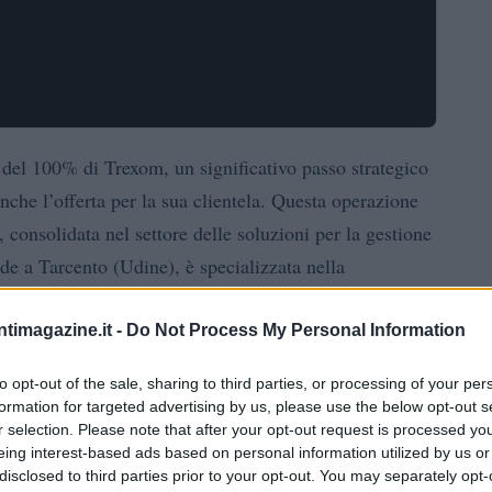
 del 100% di Trexom, un significativo passo strategico
nche l’offerta per la sua clientela. Questa operazione
consolidata nel settore delle soluzioni per la gestione
de a Tarcento (Udine), è specializzata nella
ratura e controllo accessi, un settore in rapida
ntimagazine.it -
Do Not Process My Personal Information
to opt-out of the sale, sharing to third parties, or processing of your per
formation for targeted advertising by us, please use the below opt-out s
r selection. Please note that after your opt-out request is processed y
ssello fondamentale per il Gruppo Inaz, che mira a
eing interest-based ads based on personal information utilized by us or
disclosed to third parties prior to your opt-out. You may separately opt-
r offrire soluzioni sempre più complete nel settore