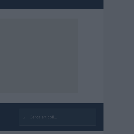
⌕
Cerca