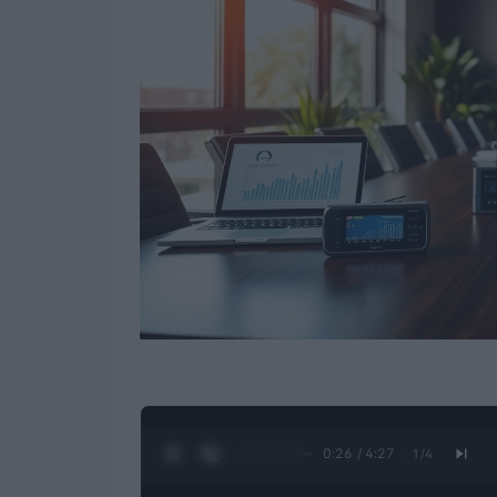
0:27 / 4:27
1
/
4