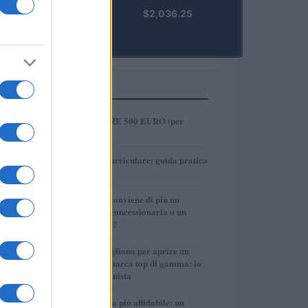
kpk ETH
$2,036.25
Prime
(KPK ETH
PRIME)
PIÙ LETTI
1
COME INVESTIRE 500 EURO (per
guadagnare)?
2
Tirocinio extra-curriculare: guida pratica
per laureati
3
Per le auto usate conviene di più un
finanziamento in concessionaria o un
prestito personale?
4
Quanti soldi ci vogliono per aprire un
autosalone multimarca top di gamma: lo
spiega il professionista
5
La macchina usata più affidabile: un