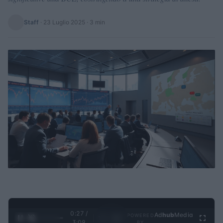
Staff
·
23 Luglio 2025
· 3 min
0:28 /
Ad
hub
Media
POWERED
1
/
4
3:09
BY