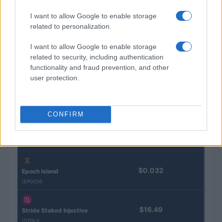
Nome
Prezzo
I want to allow Google to enable storage
related to personalization.
Eureka Bridged PAX
$4,187.30
Gold (Terra
I want to allow Google to enable storage
(PAXG)
related to security, including authentication
functionality and fraud prevention, and other
Kinza Babylon Staked
user protection.
$83,270.00
BTC
(KBTC)
CONFIRM
Steakhouse EURCV
$100,000,000,000,000.00
Morpho Vault
(STEAKEURCV)
$0.032
Epoch Island
(EPOCH)
$16.49
Stride Staked Injective
(STINJ)