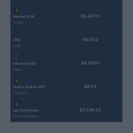
$3,407.11
Vested XOR
(VXOR)
$0.022
JDB
(JDB)
$0.0085
FibSwap DEX
(FIBO)
$8.02
TruFin Staked APT
(TRUAPT)
$2,036.25
kpk ETH Prime
(KPK ETH PRIME)