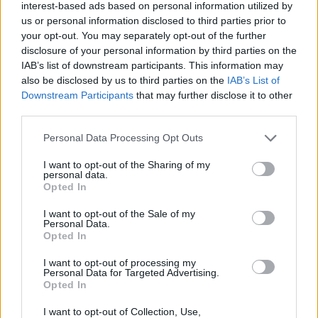
interest-based ads based on personal information utilized by
Petrolio in calo, Brent a 88.9 USD dopo un ribasso del 8.3%
us or personal information disclosed to third parties prior to
Andrea Innocenti · 7 Ago 2026
your opt-out. You may separately opt-out of the further
disclosure of your personal information by third parties on the
NEWS
IAB’s list of downstream participants. This information may
also be disclosed by us to third parties on the
IAB’s List of
Downstream Participants
that may further disclose it to other
third parties.
Please note that this website/app uses one or more Google
Personal Data Processing Opt Outs
services and may gather and store information including but
not limited to your visit or usage behaviour. You may click to
I want to opt-out of the Sharing of my
personal data.
grant or deny consent to Google and its third-party tags to
Opted In
use your data for below specified purposes in below Google
consent section.
I want to opt-out of the Sale of my
Personal Data.
Opted In
Petrolio in calo: Brent a 88.9 dollari, ribassi diffusi tra le
I want to opt-out of processing my
materie prime
Personal Data for Targeted Advertising.
Opted In
Andrea Innocenti · 6 Ago 2026
I want to opt-out of Collection, Use,