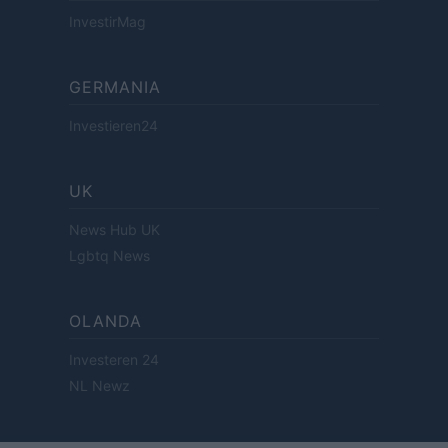
InvestirMag
GERMANIA
Investieren24
UK
News Hub UK
Lgbtq News
OLANDA
Investeren 24
NL Newz