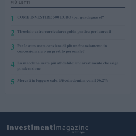
PIÙ LETTI
1
COME INVESTIRE 500 EURO (per guadagnare)?
2
Tirocinio extra-curriculare: guida pratica per laureati
3
Per le auto usate conviene di più un finanziamento in
concessionaria o un prestito personale?
4
La macchina usata più affidabile: un investimento che esige
ponderazione
5
Mercati in leggero calo, Bitcoin domina con il 56,2%