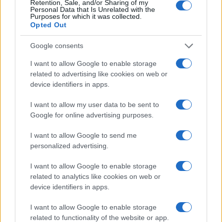
NEWS
Retention, Sale, and/or Sharing of my
Personal Data that Is Unrelated with the
Purposes for which it was collected.
Opted Out
Google consents
I want to allow Google to enable storage
related to advertising like cookies on web or
device identifiers in apps.
I want to allow my user data to be sent to
Google for online advertising purposes.
I want to allow Google to send me
Petrolio in calo: Brent a 91,82$, ribassi a due cifre per greggio
personalized advertising.
e oro
Andrea Innocenti · 5 Ago 2026
I want to allow Google to enable storage
related to analytics like cookies on web or
device identifiers in apps.
QUOTAZIONI CRYPTO
I want to allow Google to enable storage
related to functionality of the website or app.