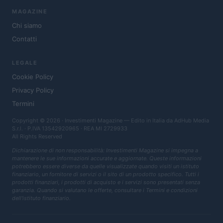
MAGAZINE
Chi siamo
Contatti
LEGALE
Cookie Policy
Privacy Policy
Termini
Copyright © 2026 · Investimenti Magazine — Edito in Italia da
AdHub Media
S.r.l.
· P.IVA 13542920965 · REA MI 2729933
All Rights Reserved
Dichiarazione di non responsabilità: Investimenti Magazine si impegna a
mantenere le sue informazioni accurate e aggiornate. Queste informazioni
potrebbero essere diverse da quelle visualizzate quando visiti un istituto
finanziario, un fornitore di servizi o il sito di un prodotto specifico. Tutti i
prodotti finanziari, i prodotti di acquisto e i servizi sono presentati senza
garanzia. Quando si valutano le offerte, consultare i Termini e condizioni
dell'istituto finanziario.