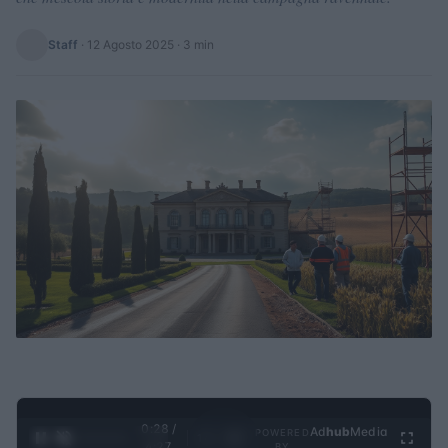
Staff
·
12 Agosto 2025
· 3 min
0:28 /
Ad
hub
Media
POWERED
1
/
4
4:27
BY