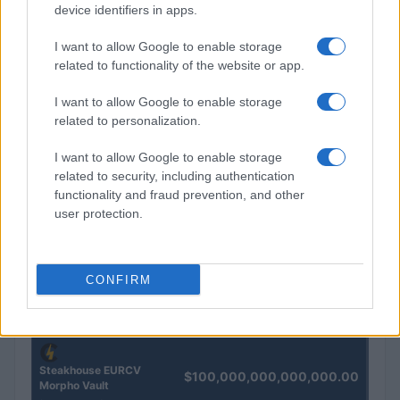
device identifiers in apps.
e oro
Andrea Innocenti · 5 Ago 2026
I want to allow Google to enable storage
related to functionality of the website or app.
I want to allow Google to enable storage
QUOTAZIONI CRYPTO
related to personalization.
Nome
Prezzo
I want to allow Google to enable storage
related to security, including authentication
functionality and fraud prevention, and other
Eureka Bridged PAX
$4,187.30
user protection.
Gold (Terra
(PAXG)
CONFIRM
Kinza Babylon Staked
$83,270.00
BTC
(KBTC)
Steakhouse EURCV
$100,000,000,000,000.00
Morpho Vault