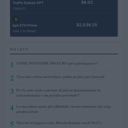
$8.02
TruFin Staked APT
(TRUAPT)
$2,036.25
kpk ETH Prime
(KPK ETH PRIME)
PIÙ LETTI
1
COME INVESTIRE 500 EURO (per guadagnare)?
2
Tirocinio extra-curriculare: guida pratica per laureati
3
Per le auto usate conviene di più un finanziamento in
concessionaria o un prestito personale?
4
La macchina usata più affidabile: un investimento che esige
ponderazione
5
Mercati in leggero calo, Bitcoin domina con il 56,2%