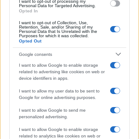
I want to opt-out of processing my
Personal Data for Targeted Advertising.
Opted In
I want to opt-out of Collection, Use,
Petrolio in calo: Brent a 88.9 dollari, ribassi diffusi tra le
Retention, Sale, and/or Sharing of my
materie prime
Personal Data that Is Unrelated with the
Purposes for which it was collected.
Andrea Innocenti · 6 Ago 2026
Opted Out
NEWS
Google consents
I want to allow Google to enable storage
related to advertising like cookies on web or
device identifiers in apps.
I want to allow my user data to be sent to
Google for online advertising purposes.
I want to allow Google to send me
personalized advertising.
I want to allow Google to enable storage
related to analytics like cookies on web or
Petrolio in calo: Brent a 91,82$, ribassi a due cifre per greggio