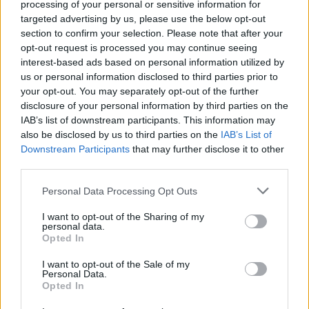
processing of your personal or sensitive information for
targeted advertising by us, please use the below opt-out
section to confirm your selection. Please note that after your
opt-out request is processed you may continue seeing
interest-based ads based on personal information utilized by
us or personal information disclosed to third parties prior to
your opt-out. You may separately opt-out of the further
disclosure of your personal information by third parties on the
IAB’s list of downstream participants. This information may
Petrolio in calo, Brent a 88.9 USD dopo un ribasso del 8.3%
also be disclosed by us to third parties on the
IAB’s List of
Andrea Innocenti · 7 Ago 2026
Downstream Participants
that may further disclose it to other
third parties.
NEWS
Please note that this website/app uses one or more Google
Personal Data Processing Opt Outs
services and may gather and store information including but
not limited to your visit or usage behaviour. You may click to
I want to opt-out of the Sharing of my
personal data.
grant or deny consent to Google and its third-party tags to
Opted In
use your data for below specified purposes in below Google
consent section.
I want to opt-out of the Sale of my
Personal Data.
Opted In