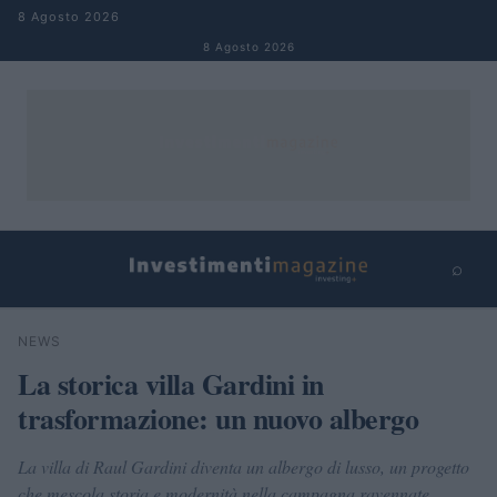
Salta al contenuto
8 Agosto 2026
8 Agosto 2026
⌕
×
⌕
NEWS
Cerca
La storica villa Gardini in
trasformazione: un nuovo albergo
La villa di Raul Gardini diventa un albergo di lusso, un progetto
che mescola storia e modernità nella campagna ravennate.