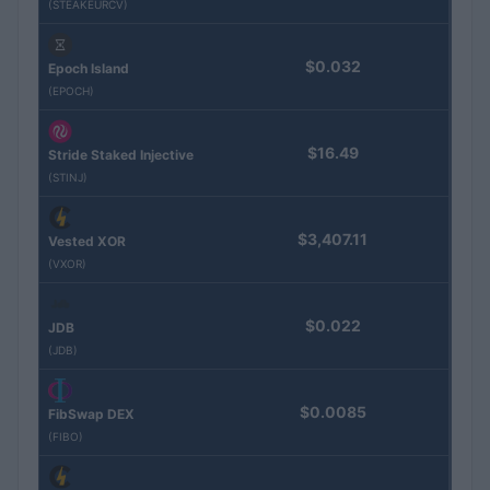
(STEAKEURCV)
$0.032
Epoch Island
(EPOCH)
$16.49
Stride Staked Injective
(STINJ)
$3,407.11
Vested XOR
(VXOR)
$0.022
JDB
(JDB)
$0.0085
FibSwap DEX
(FIBO)