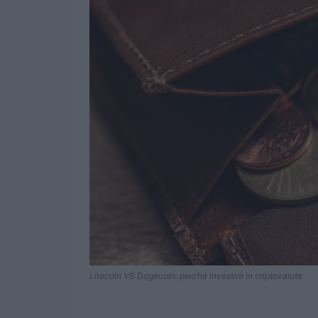
Litecoin VS Dogecoin: perché investire in criptovalute