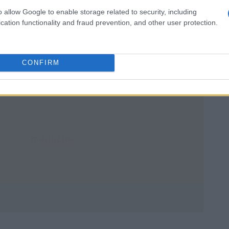
o allow Google to enable storage related to security, including
cation functionality and fraud prevention, and other user protection.
 premio per il
mining
di blocchi viene dimezzato ogni
ro di monete DOGE era illimitato
.
CONFIRM