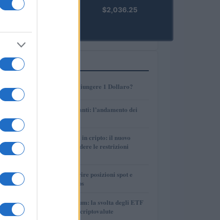
kpk ETH
$2,036.25
Prime
(KPK ETH
PRIME)
PIÙ LETTI
1
AMP: Potrà Raggiungere 1 Dollaro?
2
Petrolio e carburanti: l’andamento dei
prezzi nel 2026
3
Finanza parallela in cripto: il nuovo
strumento per eludere le restrizioni
internazionali
4
Strategie per coprire posizioni spot e
volatilità con perps
5
Bitcoin vs Ethereum: la svolta degli ETF
nel mercato delle criptovalute