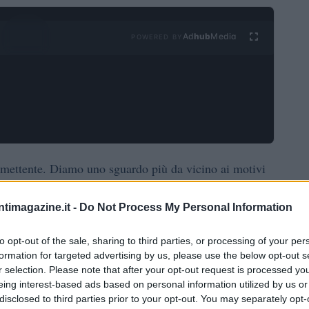
Ad
hub
Media
POWERED BY
romettente. Diamo uno sguardo più da vicino ai motivi
a decisione giusta.
ntimagazine.it -
Do Not Process My Personal Information
to opt-out of the sale, sharing to third parties, or processing of your per
redditizie per investire denaro. Tuttavia, rispetto ai
formation for targeted advertising by us, please use the below opt-out s
r selection. Please note that after your opt-out request is processed y
le monete virtuali comportano più rischi
 immobili,
eing interest-based ads based on personal information utilized by us or
tilità.
disclosed to third parties prior to your opt-out. You may separately opt-