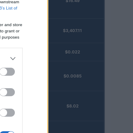
$16.49
Staked
 downstream
Injective
B’s List of
(STINJ)
er and store
$3,407.11
to grant or
Vested XOR
ed purposes
(VXOR)
JDB
$0.022
(JDB)
FibSwap
$0.0085
DEX
(FIBO)
TruFin
$8.02
Staked APT
(TRUAPT)