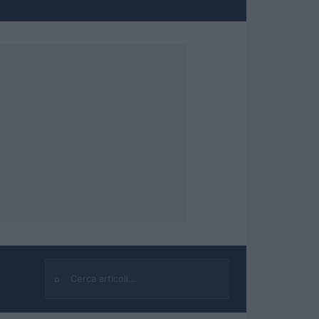
⌕
Cerca