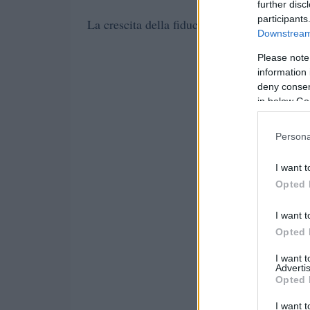
further disc
participants
La crescita della fiducia degli investitori nel
Downstream 
Please note
information 
deny consent
in below Go
Persona
I want t
Opted 
I want t
Opted 
I want 
Advertis
Opted 
I want t