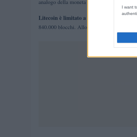
analogo della moneta Litecoin.
I want t
authenti
Litecoin è limitato a 84 milioni.
Inoltre, il
nume
840.000 blocchi. Allo stesso tempo, il