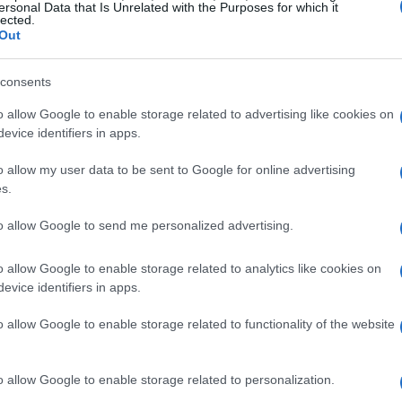
ersonal Data that Is Unrelated with the Purposes for which it
pplicazioni, anche nel commercio, il che le consente di
lected.
Out
l’economia, il che garantisce l’interesse da parte dello Stato.
trando nel mercato delle criptovalute.
consents
li è fiduciosa nella crescita futura del valore della
o allow Google to enable storage related to advertising like cookies on
evice identifiers in apps.
imenti a lungo termine e possibilità di aumentare il capitale con
o allow my user data to be sent to Google for online advertising
s.
, seguire sempre le notizie di mercato e le nuove
to allow Google to send me personalized advertising.
uta.
o allow Google to enable storage related to analytics like cookies on
evice identifiers in apps.
Bitcoin
il progetto
Litecoin
come un analogo di
, che lo
o allow Google to enable storage related to functionality of the website
 tutti gli effetti.
Dogecoin è stato creato come una
non associata a bitcoin, ma è diventato una sorta di
o allow Google to enable storage related to personalization.