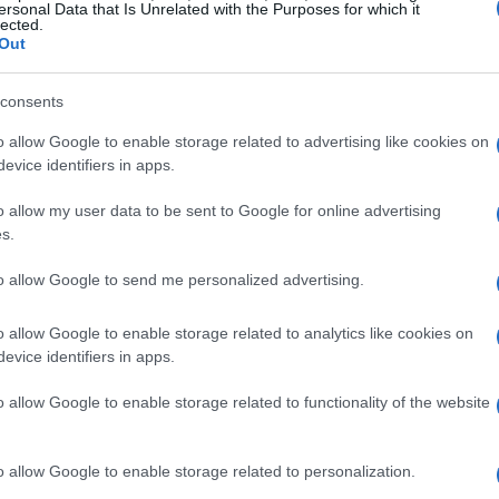
ersonal Data that Is Unrelated with the Purposes for which it
lected.
Out
consents
o allow Google to enable storage related to advertising like cookies on
evice identifiers in apps.
o allow my user data to be sent to Google for online advertising
s.
to allow Google to send me personalized advertising.
o allow Google to enable storage related to analytics like cookies on
evice identifiers in apps.
zione del business
o allow Google to enable storage related to functionality of the website
o Ruzza non si ferma qui. Ha infatti avviato una nuova
che nel 2024 ha registrato un utile di oltre 500.000
o allow Google to enable storage related to personalization.
o. Questa iniziativa dimostra la versatilità del suo