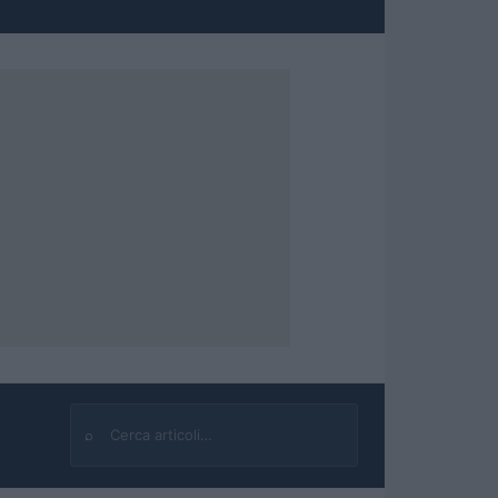
⌕
Cerca