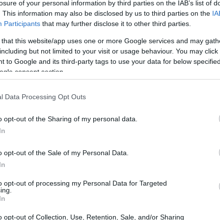
losure of your personal information by third parties on the IAB’s list of
hiaro segnale della solidità dell’azienda. Con un utile
. This information may also be disclosed by us to third parties on the
IA
Participants
that may further disclose it to other third parties.
nferiore ai 2,8 milioni del 2023, i risultati parlano
a a crescere. Incredibile, vero? Tutto il profitto è stato
 that this website/app uses one or more Google services and may gath
including but not limited to your visit or usage behaviour. You may click 
6 milioni di euro, mentre i debiti sono contenuti a soli
 to Google and its third-party tags to use your data for below specifi
sivo parla di un’azienda sana, in espansione e che, con
ogle consent section.
puntare sempre più in alto.
l Data Processing Opt Outs
nte: una combinazione vincente tra vendita diretta nel
o opt-out of the Sharing of my personal data.
grazie all’e-commerce. In un’epoca in cui le vendite
In
uto adattarsi rapidamente, conquistando una clientela
o opt-out of the Sale of my Personal Data.
o come un approccio così semplice possa portare a
In
to opt-out of processing my Personal Data for Targeted
ing.
In
o opt-out of Collection, Use, Retention, Sale, and/or Sharing