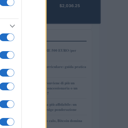
kpk ETH
$2,036.25
Prime
(KPK ETH
PRIME)
PIÙ LETTI
1
COME INVESTIRE 500 EURO (per
guadagnare)?
2
Tirocinio extra-curriculare: guida pratica
per laureati
3
Per le auto usate conviene di più un
finanziamento in concessionaria o un
prestito personale?
4
La macchina usata più affidabile: un
investimento che esige ponderazione
5
Mercati in leggero calo, Bitcoin domina
con il 56,2%