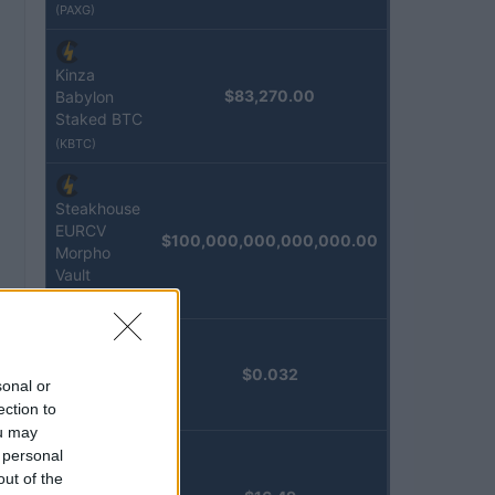
(PAXG)
Kinza
$83,270.00
Babylon
Staked BTC
(KBTC)
Steakhouse
EURCV
$100,000,000,000,000.00
Morpho
Vault
(STEAKEURCV)
Epoch
$0.032
sonal or
Island
ection to
(EPOCH)
ou may
 personal
Stride
out of the