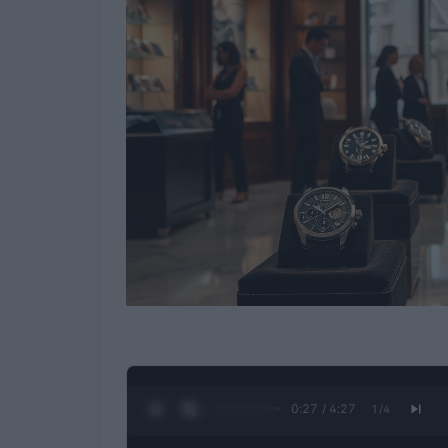
0:28 / 4:27
1
/
4