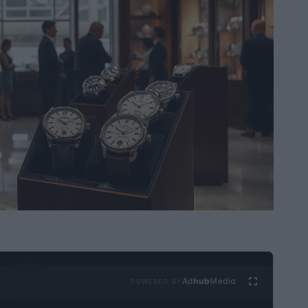
Ad
hub
Media
POWERED BY