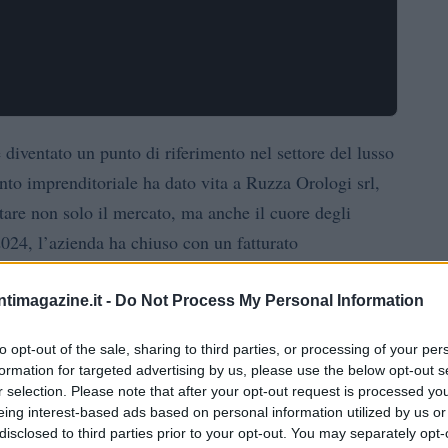
iventato un punto di riferimento nel settore del lusso
ento imprenditoriale ha dato vita a Ruzza Orologi srl,
are non solo il mercato, ma anche il cuore degli
024, l’azienda ha chiuso con un fatturato
vole salto rispetto ai 30 milioni dell’anno precedente.
 un influencer che riesce a catturare l’attenzione di
ntimagazine.it -
Do Not Process My Personal Information
ocial media. Ti sei mai chiesto come riesca a combinare
to opt-out of the sale, sharing to third parties, or processing of your per
formation for targeted advertising by us, please use the below opt-out s
r selection. Please note that after your opt-out request is processed y
eing interest-based ads based on personal information utilized by us or
 di Ruzza Orologi srl
disclosed to third parties prior to your opt-out. You may separately opt-