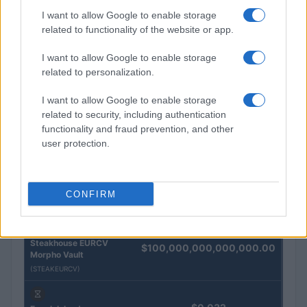
I want to allow Google to enable storage
related to functionality of the website or app.
QUOTAZIONI CRYPTO
I want to allow Google to enable storage
related to personalization.
Nome
Prezzo
I want to allow Google to enable storage
Eureka Bridged PAX
related to security, including authentication
$4,187.30
Gold (Terra
functionality and fraud prevention, and other
(PAXG)
user protection.
Kinza Babylon Staked
$83,270.00
BTC
CONFIRM
(KBTC)
Steakhouse EURCV
$100,000,000,000,000.00
Morpho Vault
(STEAKEURCV)