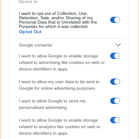
Opted In
Petrolio in calo: Brent a 88.9 dollari, ribassi diffusi tra le
materie prime
I want to opt-out of Collection, Use,
Retention, Sale, and/or Sharing of my
Andrea Innocenti · 6 Ago 2026
Personal Data that Is Unrelated with the
Purposes for which it was collected.
Opted Out
NEWS
Google consents
I want to allow Google to enable storage
related to advertising like cookies on web or
device identifiers in apps.
I want to allow my user data to be sent to
Google for online advertising purposes.
I want to allow Google to send me
personalized advertising.
Petrolio in calo: Brent a 91,82$, ribassi a due cifre per greggio
I want to allow Google to enable storage
e oro
related to analytics like cookies on web or
Andrea Innocenti · 5 Ago 2026
device identifiers in apps.