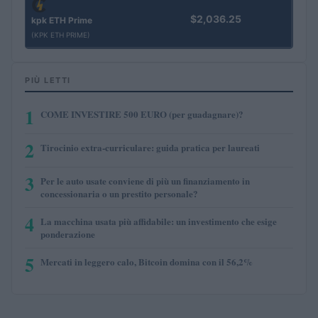
$2,036.25
kpk ETH Prime
(KPK ETH PRIME)
PIÙ LETTI
1
COME INVESTIRE 500 EURO (per guadagnare)?
2
Tirocinio extra-curriculare: guida pratica per laureati
3
Per le auto usate conviene di più un finanziamento in
concessionaria o un prestito personale?
4
La macchina usata più affidabile: un investimento che esige
ponderazione
5
Mercati in leggero calo, Bitcoin domina con il 56,2%