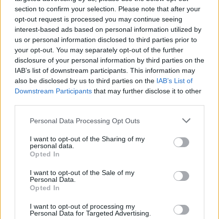
section to confirm your selection. Please note that after your
opt-out request is processed you may continue seeing
interest-based ads based on personal information utilized by
us or personal information disclosed to third parties prior to
your opt-out. You may separately opt-out of the further
Petrolio in calo, Brent a 88.9 USD dopo un ribasso del 8.3%
disclosure of your personal information by third parties on the
IAB’s list of downstream participants. This information may
Andrea Innocenti · 7 Ago 2026
also be disclosed by us to third parties on the
IAB’s List of
Downstream Participants
that may further disclose it to other
NEWS
third parties.
Please note that this website/app uses one or more Google
Personal Data Processing Opt Outs
services and may gather and store information including but
not limited to your visit or usage behaviour. You may click to
I want to opt-out of the Sharing of my
personal data.
grant or deny consent to Google and its third-party tags to
Opted In
use your data for below specified purposes in below Google
consent section.
I want to opt-out of the Sale of my
Personal Data.
Opted In
I want to opt-out of processing my
Personal Data for Targeted Advertising.