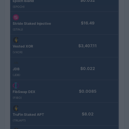
$0.032
Epoch Island
(EPOCH)
$16.49
Stride Staked Injective
(STINJ)
$3,407.11
Vested XOR
(VXOR)
$0.022
JDB
(JDB)
$0.0085
FibSwap DEX
(FIBO)
$8.02
TruFin Staked APT
(TRUAPT)