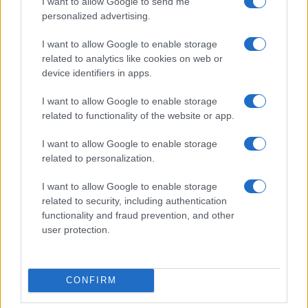
I want to allow Google to send me
personalized advertising.
I want to allow Google to enable storage
related to analytics like cookies on web or
device identifiers in apps.
I want to allow Google to enable storage
related to functionality of the website or app.
Come ottenere contributi alla digitalizzazione: requisiti,
documenti e KPI
I want to allow Google to enable storage
Edoardo Vitali · 8 Ago 2026
related to personalization.
I want to allow Google to enable storage
related to security, including authentication
QUOTAZIONI CRYPTO
functionality and fraud prevention, and other
user protection.
Nome
Prezzo
Eureka Bridged PAX
CONFIRM
$4,187.30
Gold (Terra
(PAXG)