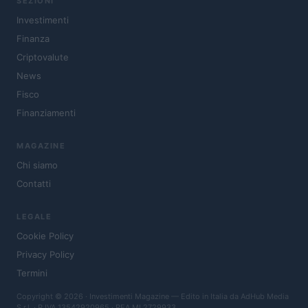
SEZIONI
Investimenti
Finanza
Criptovalute
News
Fisco
Finanziamenti
MAGAZINE
Chi siamo
Contatti
LEGALE
Cookie Policy
Privacy Policy
Termini
Copyright © 2026 · Investimenti Magazine — Edito in Italia da
AdHub Media
S.r.l.
· P.IVA 13542920965 · REA MI 2729933