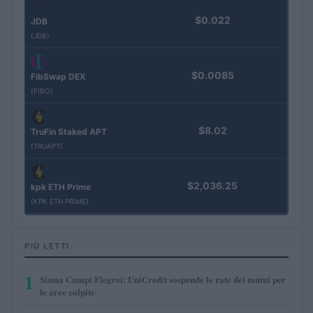
$0.022
JDB
(JDB)
$0.0085
FibSwap DEX
(FIBO)
$8.02
TruFin Staked APT
(TRUAPT)
$2,036.25
kpk ETH Prime
(KPK ETH PRIME)
PIÙ LETTI
1
Sisma Campi Flegrei: UniCredit sospende le rate dei mutui per
le aree colpite