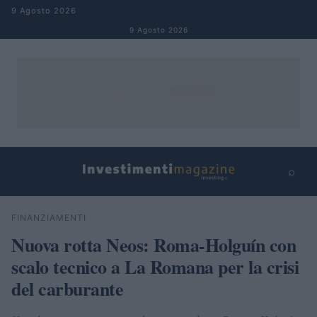
Salta al contenuto
9 Agosto 2026
9 Agosto 2026
⌕
×
⌕
FINANZIAMENTI
Cerca
Nuova rotta Neos: Roma-Holguín con
scalo tecnico a La Romana per la crisi
del carburante