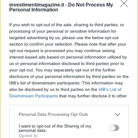
Continua a leggere
investimentimagazine.it -
Do Not Process My
Personal Information
FINANZIAMENTI
If you wish to opt-out of the sale, sharing to third parties, or
processing of your personal or sensitive information for
targeted advertising by us, please use the below opt-out
section to confirm your selection. Please note that after your
opt-out request is processed you may continue seeing
interest-based ads based on personal information utilized by
us or personal information disclosed to third parties prior to
your opt-out. You may separately opt-out of the further
disclosure of your personal information by third parties on the
IAB’s list of downstream participants. This information may
also be disclosed by us to third parties on the
IAB’s List of
Downstream Participants
that may further disclose it to other
third parties.
Bando regionale Umbria: finanziamenti per imprese
agroalimentari fino al 2026
Please note that this website/app uses one or more Google
Personal Data Processing Opt Outs
Niccolò Conforti · 9 Ago 2026
services and may gather and store information including but
not limited to your visit or usage behaviour. You may click to
I want to opt-out of the Sharing of my
personal data.
FINANZIAMENTI
grant or deny consent to Google and its third-party tags to
Opted In