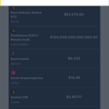
Kinza Babylon Staked
$83,270.00
BTC
(KBTC)
Steakhouse EURCV
$100,000,000,000,000.00
Morpho Vault
(STEAKEURCV)
$0.032
Epoch Island
(EPOCH)
$16.49
Stride Staked Injective
(STINJ)
$3,407.11
Vested XOR
(VXOR)