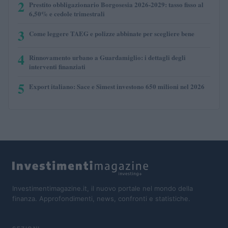
2
Prestito obbligazionario Borgosesia 2026-2029: tasso fisso al
6,50% e cedole trimestrali
3
Come leggere TAEG e polizze abbinate per scegliere bene
4
Rinnovamento urbano a Guardamiglio: i dettagli degli
interventi finanziati
5
Export italiano: Sace e Simest investono 650 milioni nel 2026
Investimentimagazine.it, il nuovo portale nel mondo della
finanza. Approfondimenti, news, confronti e statistiche.