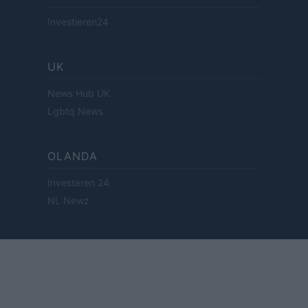
Investieren24
UK
News Hub UK
Lgbtq News
OLANDA
Investeren 24
NL Newz