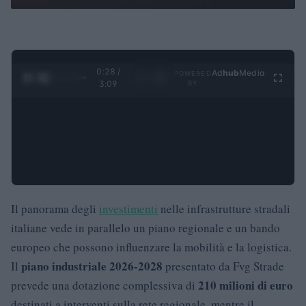
0:29 /
Ad
hub
Media
POWERED
1
/
4
3:09
BY
Il panorama degli
investimenti
nelle infrastrutture stradali
italiane vede in parallelo un piano regionale e un bando
europeo che possono influenzare la mobilità e la logistica.
piano industriale 2026-2028
Il
presentato da Fvg Strade
210 milioni di euro
prevede una dotazione complessiva di
destinati a interventi sulla rete regionale, mentre il