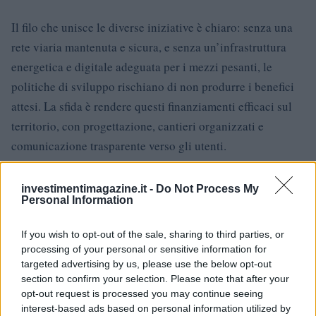
Il filo che unisce le diverse iniziative è chiaro: senza una
rete viaria mantenuta e sicura, e senza un’infrastruttura
energetica e digitale adeguata per i mezzi pesanti, le
politiche di sviluppo rischiano di non produrre i benefici
attesi. La sfida è rendere questi finanziamenti efficaci sul
territorio, con progettazione, cantieri organizzati e
comunicazione trasparente verso gli utenti.
investimentimagazine.it -
Do Not Process My
Personal Information
AUTORE
Andrea Innocenti
If you wish to opt-out of the sale, sharing to third parties, or
Andrea Innocenti ha coordinato dall'estero il
processing of your personal or sensitive information for
rientro di una cronista napoletana durante una
targeted advertising by us, please use the below opt-out
crisi diplomatica, gestendo contatti con
section to confirm your selection. Please note that after your
consolati; è corrispondente esteri che
opt-out request is processed you may continue seeing
definisce linee editoriali sulla geopolitica. Nato
interest-based ads based on personal information utilized by
a Napoli, parla dialetto locale e mantiene