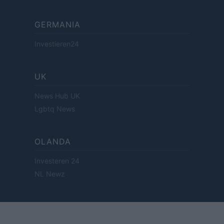
GERMANIA
Investieren24
UK
News Hub UK
Lgbtq News
OLANDA
Investeren 24
NL Newz