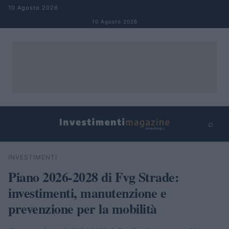
Salta al contenuto
10 Agosto 2026
10 Agosto 2026
⌕
×
⌕
INVESTIMENTI
Cerca
Piano 2026-2028 di Fvg Strade:
investimenti, manutenzione e
prevenzione per la mobilità