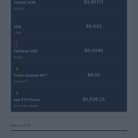
$3,407.11
Vested XOR
(VXOR)
$0.022
JDB
(JDB)
$0.0085
FibSwap DEX
(FIBO)
$8.02
TruFin Staked APT
(TRUAPT)
$2,036.25
kpk ETH Prime
(KPK ETH PRIME)
PIÙ LETTI