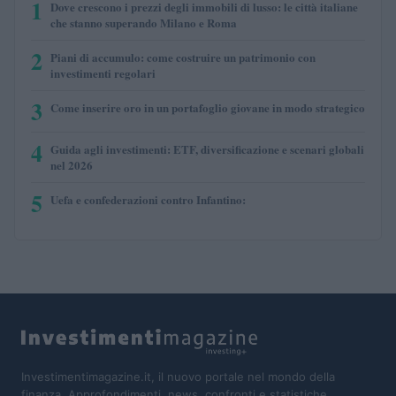
1
Dove crescono i prezzi degli immobili di lusso: le città italiane
che stanno superando Milano e Roma
2
Piani di accumulo: come costruire un patrimonio con
investimenti regolari
3
Come inserire oro in un portafoglio giovane in modo strategico
4
Guida agli investimenti: ETF, diversificazione e scenari globali
nel 2026
5
Uefa e confederazioni contro Infantino:
Investimentimagazine.it, il nuovo portale nel mondo della
finanza. Approfondimenti, news, confronti e statistiche.