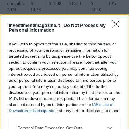
novembre
$
$12.08
$16.11
$
13%
2024
14,38
14,10
Dicembre
$16.54
$ 13,40
$ 18,86
$16.13
15%
investimentimagazine.it -
Do Not Process My
2024
Personal Information
Previsione del prezzo di Morphose per il 2025
If you wish to opt-out of the sale, sharing to third parties, or
processing of your personal or sensitive information for
targeted advertising by us, please use the below opt-out
% di
section to confirm your selection. Please note that after your
variazione
opt-out request is processed you may continue seeing
Data
Prezzo
Minimo
Massimo
Media
mensile
interest-based ads based on personal information utilized by
us or personal information disclosed to third parties prior to
gennaio
$
$16.59
$ 21,12
$
14%
your opt-out. You may separately opt-out of the further
2025
18,86
18,86
disclosure of your personal information by third parties on the
IAB’s list of downstream participants. This information may
Febbraio
$
$ 17,62
$22.57
$
5%
also be disclosed by us to third parties on the
IAB’s List of
2025
19,80
20,10
Downstream Participants
that may further disclose it to other
third parties.
marzo
$
$ 18,94
$ 21,62
$
4%
2025
20,59
20,28
Please note that this website/app uses one or more Google
Personal Data Processing Opt Outs