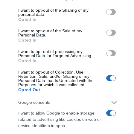
services and may gather and store information including but
aprile
$23.06
$ 18.91
$ 26,98
$22.95
12%
not limited to your visit or usage behaviour. You may click to
I want to opt-out of the Sharing of my
2025
personal data.
grant or deny consent to Google and its third-party tags to
Opted In
use your data for below specified purposes in below Google
maggio
$
$17.21
$ 24,14
$
-9%
consent section.
I want to opt-out of the Sale of my
2025
20,99
20.67
Personal Data.
Opted In
giugno
$
$16.72
$22.36
$
-4%
2025
20,15
19,54
I want to opt-out of processing my
Personal Data for Targeted Advertising.
Opted In
luglio
$
$ 16,97
$ 23,89
$
4%
2025
20,95
20,43
I want to opt-out of Collection, Use,
Retention, Sale, and/or Sharing of my
agosto
$22.42
$ 18.61
$ 24,66
$
7%
Personal Data that Is Unrelated with the
Purposes for which it was collected.
2025
21,64
Opted Out
settembre
$23.77
$ 21,39
$ 25,19
$
6%
Google consents
2025
23,29
I want to allow Google to enable storage
ottobre
$
$ 21,50
$ 31,09
$
9%
related to advertising like cookies on web or
2025
25,90
26,29
device identifiers in apps.