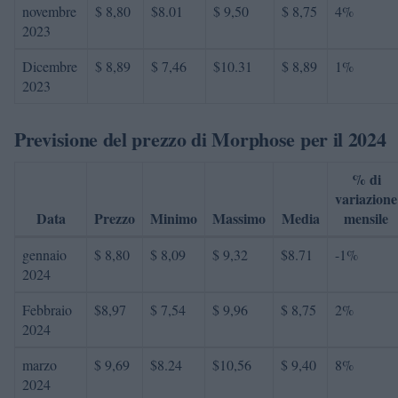
novembre
$ 8,80
$8.01
$ 9,50
$ 8,75
4%
2023
Dicembre
$ 8,89
$ 7,46
$10.31
$ 8,89
1%
2023
Previsione del prezzo di Morphose per il 2024
% di
variazione
Data
Prezzo
Minimo
Massimo
Media
mensile
gennaio
$ 8,80
$ 8,09
$ 9,32
$8.71
-1%
2024
Febbraio
$8,97
$ 7,54
$ 9,96
$ 8,75
2%
2024
marzo
$ 9,69
$8.24
$10,56
$ 9,40
8%
2024