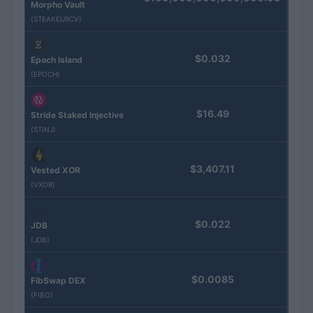
Morpho Vault
(STEAKEURCV)
$0.032
Epoch Island
(EPOCH)
$16.49
Stride Staked Injective
(STINJ)
$3,407.11
Vested XOR
(VXOR)
$0.022
JDB
(JDB)
$0.0085
FibSwap DEX
(FIBO)