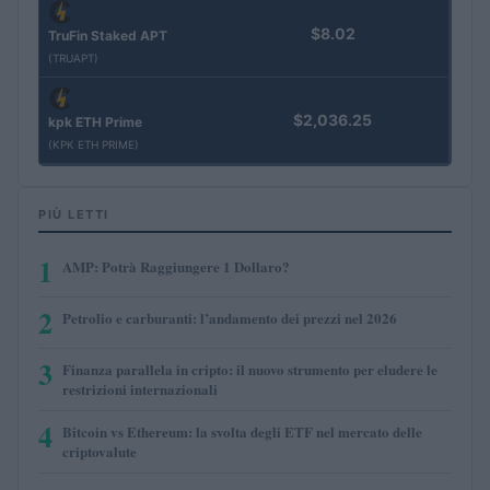
$8.02
TruFin Staked APT
(TRUAPT)
$2,036.25
kpk ETH Prime
(KPK ETH PRIME)
PIÙ LETTI
1
AMP: Potrà Raggiungere 1 Dollaro?
2
Petrolio e carburanti: l’andamento dei prezzi nel 2026
3
Finanza parallela in cripto: il nuovo strumento per eludere le
restrizioni internazionali
4
Bitcoin vs Ethereum: la svolta degli ETF nel mercato delle
criptovalute