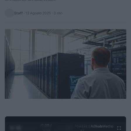
Staff
·
12 Agosto 2025
· 3 min
0:28 /
Ad
hub
Media
POWERED
1
/
4
3:19
BY