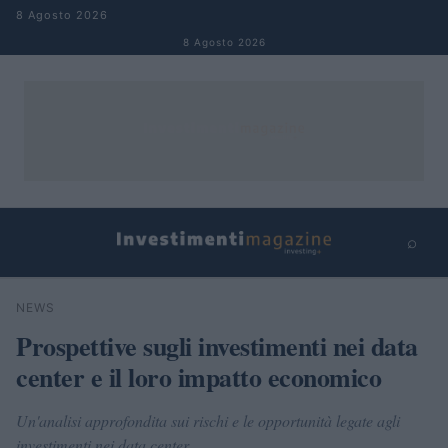
Salta al contenuto
8 Agosto 2026
8 Agosto 2026
⌕
×
⌕
NEWS
Cerca
Prospettive sugli investimenti nei data
center e il loro impatto economico
Un'analisi approfondita sui rischi e le opportunità legate agli
investimenti nei data center.