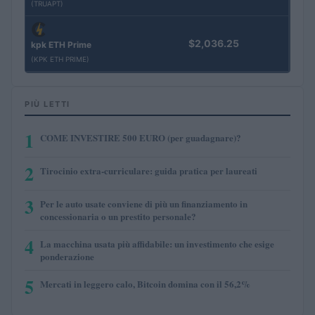
(TRUAPT)
$2,036.25
kpk ETH Prime
(KPK ETH PRIME)
PIÙ LETTI
1
COME INVESTIRE 500 EURO (per guadagnare)?
2
Tirocinio extra-curriculare: guida pratica per laureati
3
Per le auto usate conviene di più un finanziamento in
concessionaria o un prestito personale?
4
La macchina usata più affidabile: un investimento che esige
ponderazione
5
Mercati in leggero calo, Bitcoin domina con il 56,2%