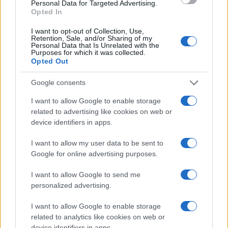
Personal Data for Targeted Advertising.
Opted In
Petrolio in calo: Brent a 88.9 dollari, ribassi diffusi tra le
I want to opt-out of Collection, Use,
materie prime
Retention, Sale, and/or Sharing of my
Personal Data that Is Unrelated with the
Andrea Innocenti · 6 Ago 2026
Purposes for which it was collected.
Opted Out
NEWS
Google consents
I want to allow Google to enable storage
related to advertising like cookies on web or
device identifiers in apps.
I want to allow my user data to be sent to
Google for online advertising purposes.
I want to allow Google to send me
personalized advertising.
I want to allow Google to enable storage
Petrolio in calo: Brent a 91,82$, ribassi a due cifre per greggio
related to analytics like cookies on web or
e oro
device identifiers in apps.