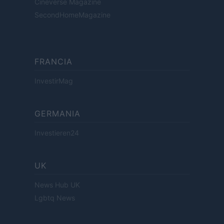
Cineverse Magazine
SecondHomeMagazine
FRANCIA
InvestirMag
GERMANIA
Investieren24
UK
News Hub UK
Lgbtq News