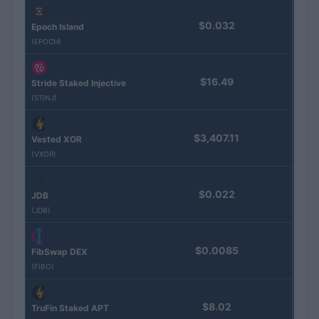
$0.032
Epoch Island
(EPOCH)
$16.49
Stride Staked Injective
(STINJ)
$3,407.11
Vested XOR
(VXOR)
$0.022
JDB
(JDB)
$0.0085
FibSwap DEX
(FIBO)
$8.02
TruFin Staked APT