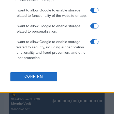
Andrea Innocenti · 5 Ago 2026
I want to allow Google to enable storage
related to functionality of the website or app.
QUOTAZIONI CRYPTO
I want to allow Google to enable storage
related to personalization.
Nome
Prezzo
I want to allow Google to enable storage
related to security, including authentication
Eureka Bridged PAX
functionality and fraud prevention, and other
$4,187.30
Gold (Terra
user protection.
(PAXG)
Kinza Babylon Staked
CONFIRM
$83,270.00
BTC
(KBTC)
Steakhouse EURCV
$100,000,000,000,000.00
Morpho Vault
(STEAKEURCV)