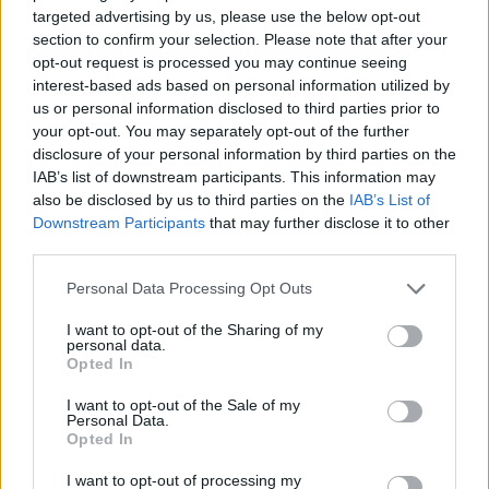
targeted advertising by us, please use the below opt-out
section to confirm your selection. Please note that after your
opt-out request is processed you may continue seeing
interest-based ads based on personal information utilized by
us or personal information disclosed to third parties prior to
your opt-out. You may separately opt-out of the further
disclosure of your personal information by third parties on the
Petrolio in calo, Brent a 88.9 USD dopo un ribasso del 8.3%
IAB’s list of downstream participants. This information may
Andrea Innocenti · 7 Ago 2026
also be disclosed by us to third parties on the
IAB’s List of
Downstream Participants
that may further disclose it to other
third parties.
NEWS
Please note that this website/app uses one or more Google
Personal Data Processing Opt Outs
services and may gather and store information including but
not limited to your visit or usage behaviour. You may click to
I want to opt-out of the Sharing of my
personal data.
grant or deny consent to Google and its third-party tags to
Opted In
use your data for below specified purposes in below Google
consent section.
I want to opt-out of the Sale of my
Personal Data.
Opted In
I want to opt-out of processing my