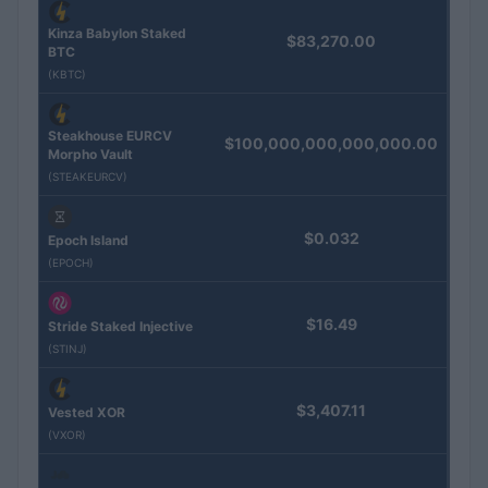
Kinza Babylon Staked
$83,270.00
BTC
(KBTC)
Steakhouse EURCV
$100,000,000,000,000.00
Morpho Vault
(STEAKEURCV)
$0.032
Epoch Island
(EPOCH)
$16.49
Stride Staked Injective
(STINJ)
$3,407.11
Vested XOR
(VXOR)