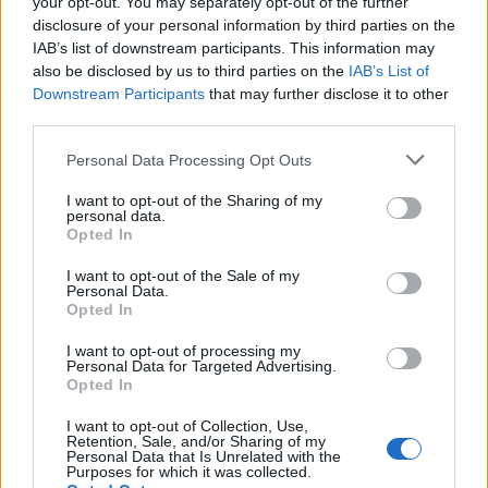
your opt-out. You may separately opt-out of the further
disclosure of your personal information by third parties on the
IAB’s list of downstream participants. This information may
also be disclosed by us to third parties on the
IAB’s List of
Downstream Participants
that may further disclose it to other
third parties.
Please note that this website/app uses one or more Google
Personal Data Processing Opt Outs
services and may gather and store information including but
not limited to your visit or usage behaviour. You may click to
I want to opt-out of the Sharing of my
personal data.
grant or deny consent to Google and its third-party tags to
Opted In
use your data for below specified purposes in below Google
consent section.
I want to opt-out of the Sale of my
Personal Data.
Opted In
I want to opt-out of processing my
Personal Data for Targeted Advertising.
Opted In
I want to opt-out of Collection, Use,
Retention, Sale, and/or Sharing of my
Personal Data that Is Unrelated with the
Continua a leggere
Purposes for which it was collected.