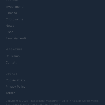
SEZIONI
Investimenti
Finanza
Criptovalute
News
Fisco
Finanziamenti
MAGAZINE
Chi siamo
Contatti
LEGALE
Cookie Policy
Privacy Policy
Termini
Copyright © 2026 · Investimenti Magazine — Edito in Italia da
AdHub Media
S.r.l.
· P.IVA 13542920965 · REA MI 2729933