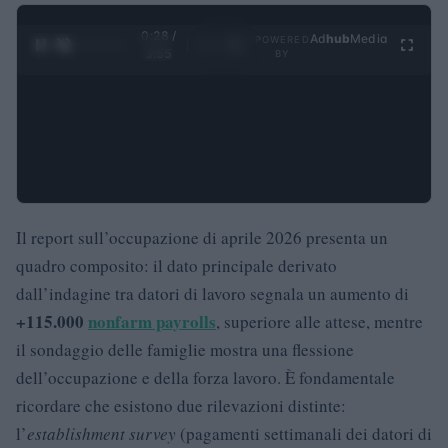
0:29 /
Ad
hub
Media
POWERED
1
/
4
3:55
BY
Il report sull’occupazione di aprile 2026 presenta un
quadro composito: il dato principale derivato
dall’indagine tra datori di lavoro segnala un aumento di
+115.000
nonfarm payrolls
, superiore alle attese, mentre
il sondaggio delle famiglie mostra una flessione
dell’occupazione e della forza lavoro. È fondamentale
ricordare che esistono due rilevazioni distinte:
l’
establishment survey
(pagamenti settimanali dei datori di