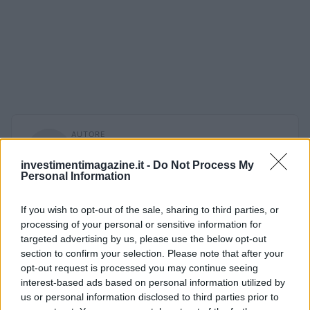
AUTORE
Roberta Bonaventura
investimentimagazine.it -
Do Not Process My
Roberta Bonaventura è stata sul posto al crollo
Personal Information
di una banchina genovese per coordinare il
live, affermando una linea editoriale di
If you wish to opt-out of the sale, sharing to third parties, or
tempestività verificata. Inviata per breaking
processing of your personal or sensitive information for
news, porta con sé un dettaglio personale: un
targeted advertising by us, please use the below opt-out
distintivo ricevuto dalla sala stampa del Porto
section to confirm your selection. Please note that after your
Antico.
opt-out request is processed you may continue seeing
interest-based ads based on personal information utilized by
us or personal information disclosed to third parties prior to