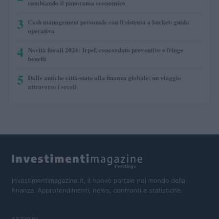
cambiando il panorama economico
3
Cash management personale con il sistema a bucket: guida
operativa
4
Novità fiscali 2026: Irpef, concordato preventivo e fringe
benefit
5
Dalle antiche città-stato alla finanza globale: un viaggio
attraverso i secoli
Investimentimagazine.it, il nuovo portale nel mondo della
finanza. Approfondimenti, news, confronti e statistiche.