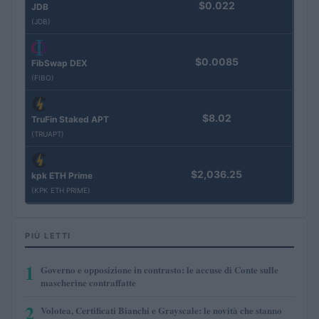
$0.022
JDB
(JDB)
$0.0085
FibSwap DEX
(FIBO)
$8.02
TruFin Staked APT
(TRUAPT)
$2,036.25
kpk ETH Prime
(KPK ETH PRIME)
PIÙ LETTI
1
Governo e opposizione in contrasto: le accuse di Conte sulle
mascherine contraffatte
2
Volotea, Certificati Bianchi e Grayscale: le novità che stanno