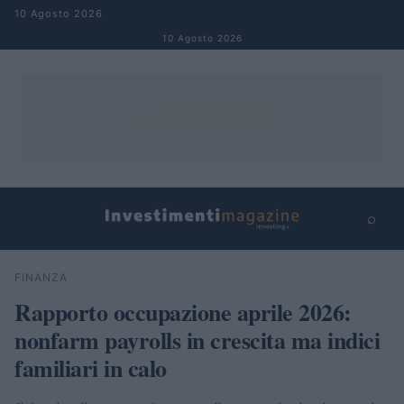
Salta al contenuto
10 Agosto 2026
10 Agosto 2026
⌕
×
⌕
FINANZA
Cerca
Rapporto occupazione aprile 2026:
nonfarm payrolls in crescita ma indici
familiari in calo