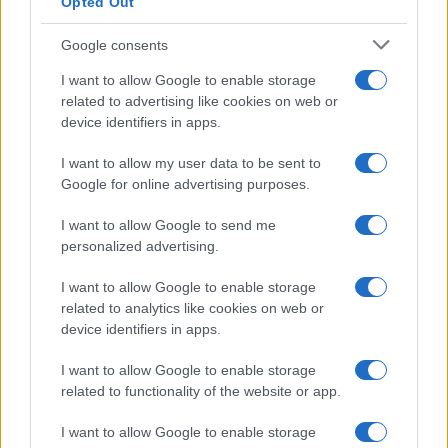
Opted Out
FINANZA
Google consents
I want to allow Google to enable storage
related to advertising like cookies on web or
device identifiers in apps.
I want to allow my user data to be sent to
Google for online advertising purposes.
I want to allow Google to send me
personalized advertising.
I want to allow Google to enable storage
related to analytics like cookies on web or
Come il settore tech influisce sui titoli di Stato e le strategie per
device identifiers in apps.
investire
Francesca Spadaro · 9 Ago 2026
I want to allow Google to enable storage
related to functionality of the website or app.
FINANZA
I want to allow Google to enable storage