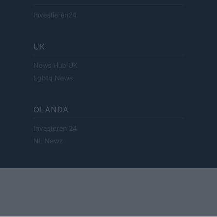
Investieren24
UK
News Hub UK
Lgbtq News
OLANDA
Investeren 24
NL Newz