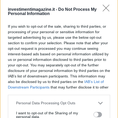
investimentimagazine.it -
Do Not Process My
Personal Information
Continua a leggere
If you wish to opt-out of the sale, sharing to third parties, or
processing of your personal or sensitive information for
NEWS
targeted advertising by us, please use the below opt-out
section to confirm your selection. Please note that after your
opt-out request is processed you may continue seeing
interest-based ads based on personal information utilized by
us or personal information disclosed to third parties prior to
your opt-out. You may separately opt-out of the further
disclosure of your personal information by third parties on the
IAB’s list of downstream participants. This information may
also be disclosed by us to third parties on the
IAB’s List of
Downstream Participants
that may further disclose it to other
third parties.
Please note that this website/app uses one or more Google
Personal Data Processing Opt Outs
Petrolio in calo, Brent a 88.9 USD dopo un ribasso del 8.3%
services and may gather and store information including but
Andrea Innocenti · 7 Ago 2026
not limited to your visit or usage behaviour. You may click to
I want to opt-out of the Sharing of my
personal data.