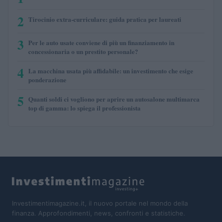
2
Tirocinio extra-curriculare: guida pratica per laureati
3
Per le auto usate conviene di più un finanziamento in
concessionaria o un prestito personale?
4
La macchina usata più affidabile: un investimento che esige
ponderazione
5
Quanti soldi ci vogliono per aprire un autosalone multimarca
top di gamma: lo spiega il professionista
Investimentimagazine.it, il nuovo portale nel mondo della
finanza. Approfondimenti, news, confronti e statistiche.