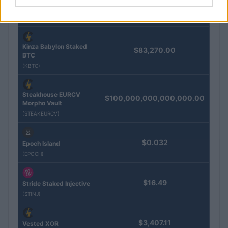
$4,187.30
Gold (Terra
(PAXG)
Kinza Babylon Staked
$83,270.00
BTC
(KBTC)
Steakhouse EURCV
$100,000,000,000,000.00
Morpho Vault
(STEAKEURCV)
$0.032
Epoch Island
(EPOCH)
$16.49
Stride Staked Injective
(STINJ)
$3,407.11
Vested XOR