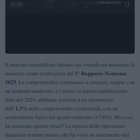
0:29 /
Ad
hub
Media
POWERED
1
/
4
3:19
BY
Il mercato immobiliare italiano sta vivendo un momento di
1° Rapporto Nomisma
rinascita, come evidenziato dal
2025
. Le compravendite continuano a crescere, seppur con
un aumento moderato, e i prezzi si stanno stabilizzando.
Solo nel 2024, abbiamo assistito a un incremento
1,3%
dell’
nelle compravendite residenziali, con un
sorprendente balzo nel quarto trimestre (+7,6%). Ma cosa
ha innescato questo trend? La ripresa delle operazioni
finanziate tramite mutuo, che ha visto un incremento del