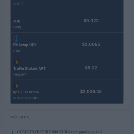
(VXOR)
$0.022
JDB
(JDB)
$0.0085
FibSwap DEX
(FIBO)
$8.02
TruFin Staked APT
(TRUAPT)
$2,036.25
kpk ETH Prime
(KPK ETH PRIME)
PIÙ LETTI
1
COME INVESTIRE 500 EURO (per guadagnare)?