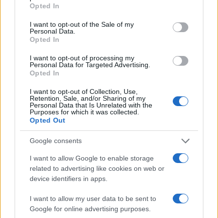
grant or deny consent to Google and its third-party tags to
Opted In
NEWS
use your data for below specified purposes in below Google
consent section.
I want to opt-out of the Sale of my
Personal Data.
Opted In
I want to opt-out of processing my
Personal Data for Targeted Advertising.
Opted In
I want to opt-out of Collection, Use,
Retention, Sale, and/or Sharing of my
Personal Data that Is Unrelated with the
Purposes for which it was collected.
Opted Out
Google consents
Petrolio in calo: Brent a 88.9 dollari, ribassi diffusi tra le
materie prime
I want to allow Google to enable storage
Andrea Innocenti · 6 Ago 2026
related to advertising like cookies on web or
device identifiers in apps.
NEWS
I want to allow my user data to be sent to
Google for online advertising purposes.