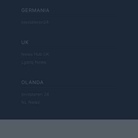
GERMANIA
Investieren24
UK
News Hub UK
Lgbtq News
OLANDA
Investeren 24
NL Newz