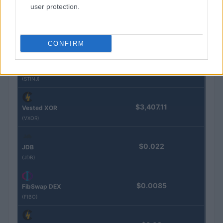
(STEAKEURCV)
user protection.
$0.032
Epoch Island
(EPOCH)
CONFIRM
$16.49
Stride Staked Injective
(STINJ)
$3,407.11
Vested XOR
(VXOR)
$0.022
JDB
(JDB)
$0.0085
FibSwap DEX
(FIBO)