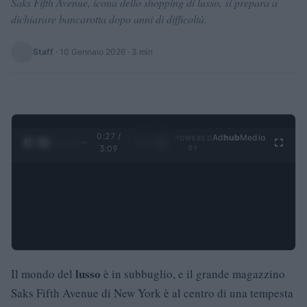
Saks Fifth Avenue, icona dello shopping di lusso, si prepara a
dichiarare bancarotta dopo anni di difficoltà.
Staff
·
10 Gennaio 2026
· 3 min
0:28 /
Ad
hub
Media
POWERED
1
/
4
3:09
BY
lusso
Il mondo del
è in subbuglio, e il grande magazzino
Saks Fifth Avenue di New York è al centro di una tempesta