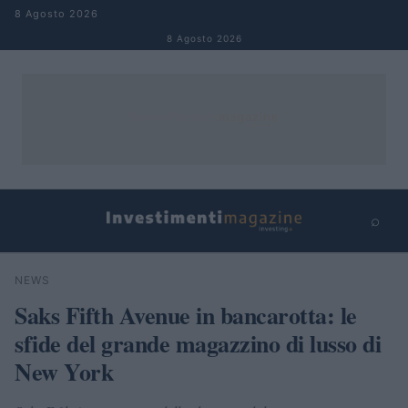
Salta al contenuto
8 Agosto 2026
8 Agosto 2026
⌕
×
⌕
NEWS
Cerca
Saks Fifth Avenue in bancarotta: le
sfide del grande magazzino di lusso di
New York