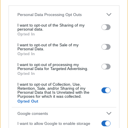
third parties.
Please note that this website/app uses one or more Google
Personal Data Processing Opt Outs
services and may gather and store information including but
Petrolio in calo: Brent a 88.9 dollari, ribassi diffusi tra le
not limited to your visit or usage behaviour. You may click to
I want to opt-out of the Sharing of my
materie prime
personal data.
grant or deny consent to Google and its third-party tags to
Andrea Innocenti · 6 Ago 2026
Opted In
use your data for below specified purposes in below Google
consent section.
I want to opt-out of the Sale of my
NEWS
Personal Data.
Opted In
I want to opt-out of processing my
Personal Data for Targeted Advertising.
Opted In
I want to opt-out of Collection, Use,
Retention, Sale, and/or Sharing of my
Personal Data that Is Unrelated with the
Purposes for which it was collected.
Opted Out
Google consents
I want to allow Google to enable storage
Petrolio in calo: Brent a 91,82$, ribassi a due cifre per greggio