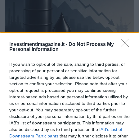
investimentimagazine.it -
Do Not Process My
Personal Information
Petrolio in calo, Brent a 88.9 USD dopo un ribasso del 8.3%
Andrea Innocenti · 7 Ago 2026
If you wish to opt-out of the sale, sharing to third parties, or
processing of your personal or sensitive information for
NEWS
targeted advertising by us, please use the below opt-out
section to confirm your selection. Please note that after your
opt-out request is processed you may continue seeing
interest-based ads based on personal information utilized by
us or personal information disclosed to third parties prior to
your opt-out. You may separately opt-out of the further
disclosure of your personal information by third parties on the
IAB’s list of downstream participants. This information may
also be disclosed by us to third parties on the
IAB’s List of
Downstream Participants
that may further disclose it to other