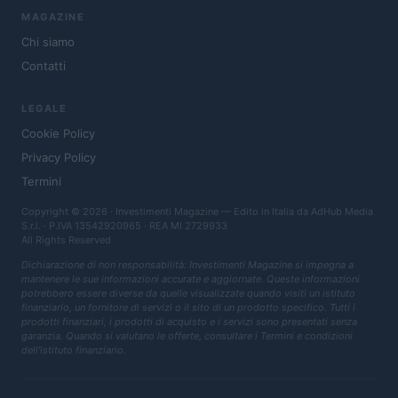
MAGAZINE
Chi siamo
Contatti
LEGALE
Cookie Policy
Privacy Policy
Termini
Copyright © 2026 · Investimenti Magazine — Edito in Italia da
AdHub Media
S.r.l.
· P.IVA 13542920965 · REA MI 2729933
All Rights Reserved
Dichiarazione di non responsabilità: Investimenti Magazine si impegna a
mantenere le sue informazioni accurate e aggiornate. Queste informazioni
potrebbero essere diverse da quelle visualizzate quando visiti un istituto
finanziario, un fornitore di servizi o il sito di un prodotto specifico. Tutti i
prodotti finanziari, i prodotti di acquisto e i servizi sono presentati senza
garanzia. Quando si valutano le offerte, consultare i Termini e condizioni
dell'istituto finanziario.