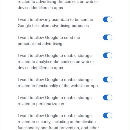
related to advertising like cookies on web or
e oro
device identifiers in apps.
Andrea Innocenti · 5 Ago 2026
I want to allow my user data to be sent to
Google for online advertising purposes.
QUOTAZIONI CRYPTO
I want to allow Google to send me
personalized advertising.
Nome
Prezzo
I want to allow Google to enable storage
related to analytics like cookies on web or
Eureka Bridged PAX
$4,187.30
device identifiers in apps.
Gold (Terra
(PAXG)
I want to allow Google to enable storage
related to functionality of the website or app.
Kinza Babylon Staked
$83,270.00
BTC
I want to allow Google to enable storage
(KBTC)
related to personalization.
I want to allow Google to enable storage
Steakhouse EURCV
$100,000,000,000,000.00
related to security, including authentication
Morpho Vault
functionality and fraud prevention, and other