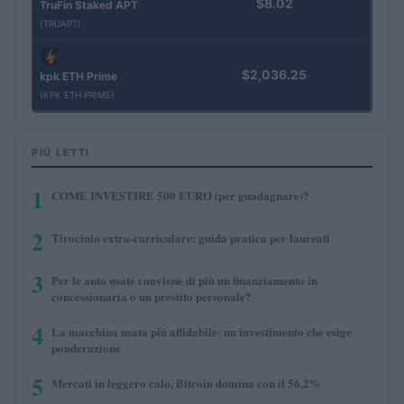
$8.02
TruFin Staked APT
(TRUAPT)
$2,036.25
kpk ETH Prime
(KPK ETH PRIME)
PIÙ LETTI
1
COME INVESTIRE 500 EURO (per guadagnare)?
2
Tirocinio extra-curriculare: guida pratica per laureati
3
Per le auto usate conviene di più un finanziamento in
concessionaria o un prestito personale?
4
La macchina usata più affidabile: un investimento che esige
ponderazione
5
Mercati in leggero calo, Bitcoin domina con il 56,2%