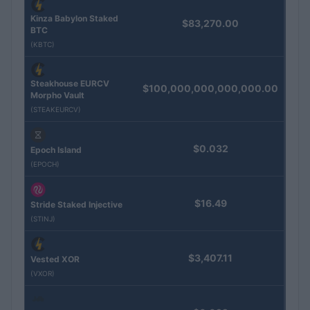
Kinza Babylon Staked
$83,270.00
BTC
(KBTC)
Steakhouse EURCV
$100,000,000,000,000.00
Morpho Vault
(STEAKEURCV)
$0.032
Epoch Island
(EPOCH)
$16.49
Stride Staked Injective
(STINJ)
$3,407.11
Vested XOR
(VXOR)