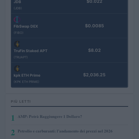
$0.022
JDB
(JDB)
$0.0085
FibSwap DEX
(FIBO)
$8.02
TruFin Staked APT
(TRUAPT)
$2,036.25
kpk ETH Prime
(KPK ETH PRIME)
PIÙ LETTI
1
AMP: Potrà Raggiungere 1 Dollaro?
2
Petrolio e carburanti: l’andamento dei prezzi nel 2026