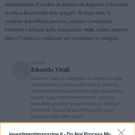
drasticamente il rischio di perdere un deposito o di restare
in attesa di accrediti non spiegati. Se dopo tutte le
verifiche il problema persiste, contatta l’assistenza
txid
fornendo i dettagli della transazione:
, valuta, importo,
data e l’indirizzo utilizzato per accelerare le indagini.
AUTORE
Edoardo Vitali
Edoardo Vitali ha coordinato la copertura della
ristrutturazione del mercato ittico di Palermo,
sostenendo la linea editoriale sulla trasparenza
fiscale. Capo redattore economia, porta in
redazione un tratto pragmatico e un dettaglio
personale: conserva ancora taccuini degli
incontri in Sala delle Lapidi.
investimentimagazine.it -
Do Not Process My