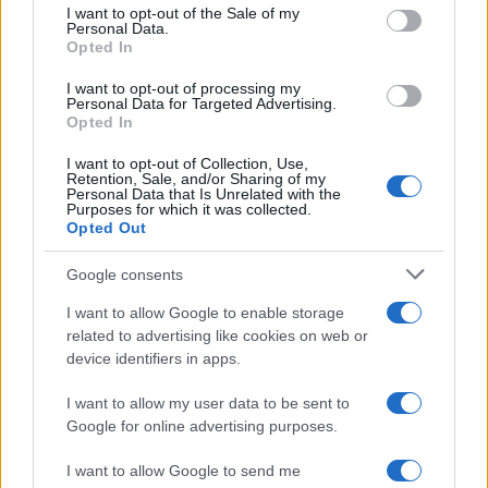
Continua a leggere
consent section.
I want to opt-out of the Sale of my
Personal Data.
Opted In
CRIPTOVALUTE
I want to opt-out of processing my
Personal Data for Targeted Advertising.
Opted In
I want to opt-out of Collection, Use,
Retention, Sale, and/or Sharing of my
Personal Data that Is Unrelated with the
Purposes for which it was collected.
Opted Out
Google consents
I want to allow Google to enable storage
related to advertising like cookies on web or
device identifiers in apps.
Scoperte 80 GB di RAM nascosti nelle vecchie GPU NVIDIA
per mining
I want to allow my user data to be sent to
Edoardo Vitali · 9 Ago 2026
Google for online advertising purposes.
CRIPTOVALUTE
I want to allow Google to send me