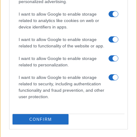
personalized advertising.
I want to allow Google to enable storage
related to analytics like cookies on web or
device identifiers in apps.
I want to allow Google to enable storage
related to functionality of the website or app.
I want to allow Google to enable storage
related to personalization.
XRP Ledger, Bitcoin e le sanzioni USA: gli sviluppi chiave del 8
I want to allow Google to enable storage
agosto 2026
related to security, including authentication
functionality and fraud prevention, and other
Niccolò Conforti · 8 Ago 2026
user protection.
CRIPTOVALUTE
CONFIRM