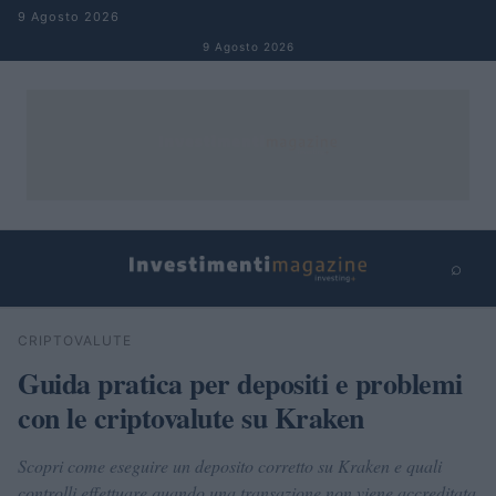
Salta al contenuto
9 Agosto 2026
9 Agosto 2026
⌕
×
⌕
CRIPTOVALUTE
Cerca
Guida pratica per depositi e problemi
con le criptovalute su Kraken
Scopri come eseguire un deposito corretto su Kraken e quali
controlli effettuare quando una transazione non viene accreditata