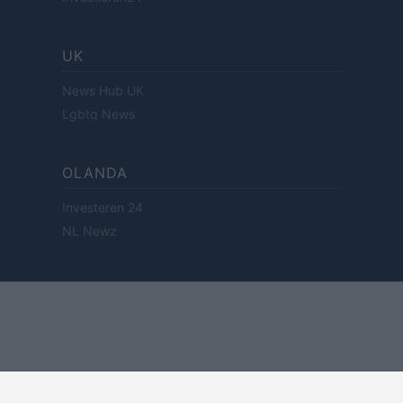
UK
News Hub UK
Lgbtq News
OLANDA
Investeren 24
NL Newz