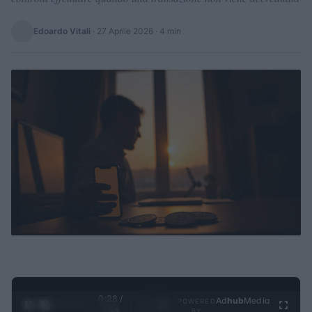
Edoardo Vitali
·
27 Aprile 2026
· 4 min
0:29 /
Ad
hub
Media
POWERED
1
/
4
3:55
BY