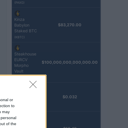
(PAXG)
Kinza
$83,270.00
Babylon
Staked BTC
(KBTC)
Steakhouse
EURCV
$100,000,000,000,000.00
Morpho
Vault
(STEAKEURCV)
Epoch
$0.032
sonal or
Island
ection to
(EPOCH)
ou may
 personal
Stride
out of the