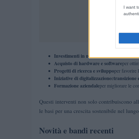
I want t
authenti
Investimenti in macchinari e attrezzatur
Acquisto di hardware e software
per ottim
Progetti di ricerca e sviluppo
per favorire 
Iniziative di digitalizzazione
transizione 
e
Formazione aziendale
per migliorare le co
Questi interventi non solo contribuiscono 
le basi per una crescita sostenibile nel lung
Novità e bandi recenti