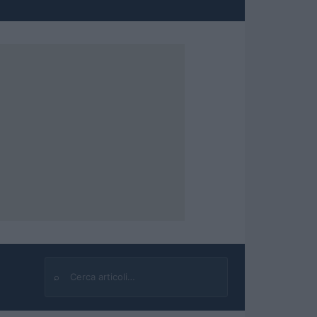
⌕
Cerca