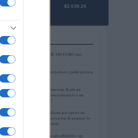
kpk ETH
$2,036.25
Prime
(KPK ETH
PRIME)
PIÙ LETTI
1
COME INVESTIRE 500 EURO (per
guadagnare)?
2
Tirocinio extra-curriculare: guida pratica
per laureati
3
Per le auto usate conviene di più un
finanziamento in concessionaria o un
prestito personale?
4
Quanti soldi ci vogliono per aprire un
autosalone multimarca top di gamma: lo
spiega il professionista
5
La macchina usata più affidabile: un