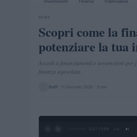
Investimenti
Finanza
Criptovalute
NEWS
Scopri come la fi
potenziare la tua 
Accedi a finanziamenti e sovvenzioni per p
finanza agevolata.
Staff
·
11 Gennaio 2026
· 3 min
0:28 / 3:09
1
/
4