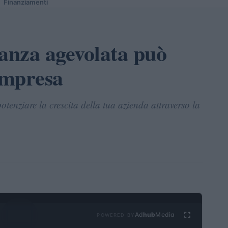
Finanziamenti
nanza agevolata può
impresa
otenziare la crescita della tua azienda attraverso la
Ad
hub
Media
POWERED BY