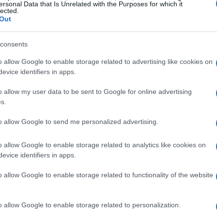
ersonal Data that Is Unrelated with the Purposes for which it
lected.
Out
tazione della domanda. Si fornisce assistenza continua
tto finanziato, garantendo che tutte le spese siano
consents
to processo è cruciale per evitare problematiche
o allow Google to enable storage related to advertising like cookies on
evice identifiers in apps.
o allow my user data to be sent to Google for online advertising
 finanziamento
s.
to allow Google to send me personalized advertising.
 per una varietà di scopi, tra cui:
o allow Google to enable storage related to analytics like cookies on
evice identifiers in apps.
o allow Google to enable storage related to functionality of the website
o allow Google to enable storage related to personalization.