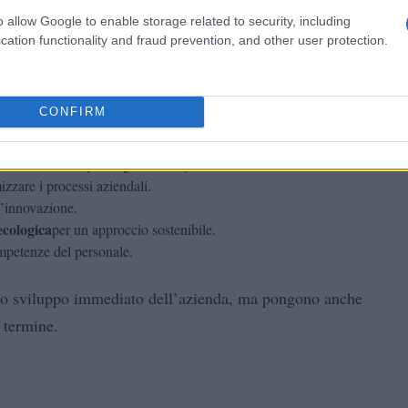
o allow Google to enable storage related to security, including
cation functionality and fraud prevention, and other user protection.
CONFIRM
e
, fondamentali per migliorare la produttività.
izzare i processi aziendali.
l’innovazione.
ecologica
per un approccio sostenibile.
mpetenze del personale.
allo sviluppo immediato dell’azienda, ma pongono anche
o termine.