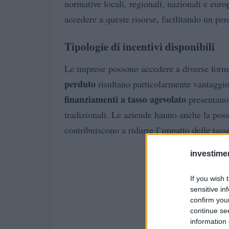
normative locali, regionali, nazionali e europ
accedere a queste risorse, facilitando un per
Tipologie di incentivi disponibili
Le imprese possono accedere a diverse forme
perduto
risultano particolarmente vantaggios
finanziamenti a tasso agevolato
presentano 
tradizionali. Le aziende hanno anche la possi
contribuiscono a ridurre l’impatto delle tass
investime
If you wish 
sensitive in
confirm you
continue se
information 