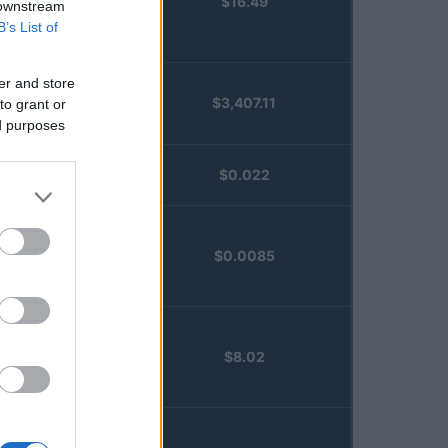
$16.49
Staked
 downstream
Injective
B’s List of
(STINJ)
er and store
$3,407.11
to grant or
Vested XOR
ed purposes
(VXOR)
JDB
$0.022
(JDB)
FibSwap
$0.0085
DEX
(FIBO)
TruFin
$8.02
Staked APT
(TRUAPT)