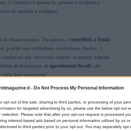
ee. L’obiettivo è aiutare le aziende a scoprire e
corso di crescita e sviluppo.
contributi a fondo
 di finanziamento. Tra queste, i
i, poiché non richiedono restituzione. Inoltre, i
condizioni più favorevoli rispetto ai prestiti bancari
agevolazioni fiscali
bilità di beneficiare di
, che
e sulle loro operazioni.
ntimagazine.it -
Do Not Process My Personal Information
to opt-out of the sale, sharing to third parties, or processing of your per
formation for targeted advertising by us, please use the below opt-out s
r selection. Please note that after your opt-out request is processed y
eing interest-based ads based on personal information utilized by us or
disclosed to third parties prior to your opt-out. You may separately opt-