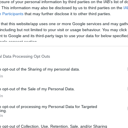
losure of your personal information by third parties on the IAB’s list of
. This information may also be disclosed by us to third parties on the
IA
Participants
that may further disclose it to other third parties.
 that this website/app uses one or more Google services and may gath
including but not limited to your visit or usage behaviour. You may click 
 to Google and its third-party tags to use your data for below specifi
ogle consent section.
l Data Processing Opt Outs
ici
o opt-out of the Sharing of my personal data.
In
uò apparire complesso. Tuttavia, con il giusto supporto,
o opt-out of the Sale of my Personal Data.
oraggio delle opportunità
disponibili, che consente di
In
he esigenze dell’impresa. Successivamente, viene offerta
to opt-out of processing my Personal Data for Targeted
a di
agevolazione
, assicurandosi che tutti i requisiti
ing.
In
o opt-out of Collection, Use, Retention, Sale, and/or Sharing