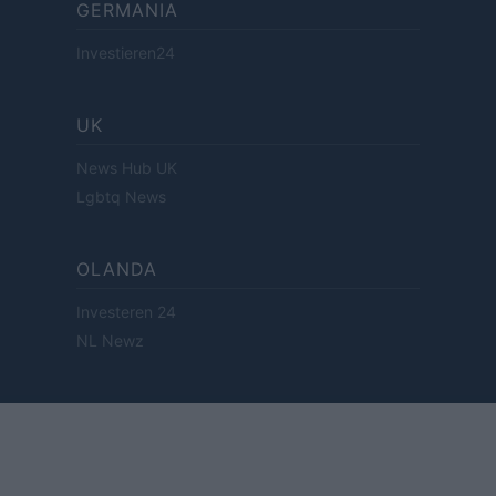
GERMANIA
Investieren24
UK
News Hub UK
Lgbtq News
OLANDA
Investeren 24
NL Newz