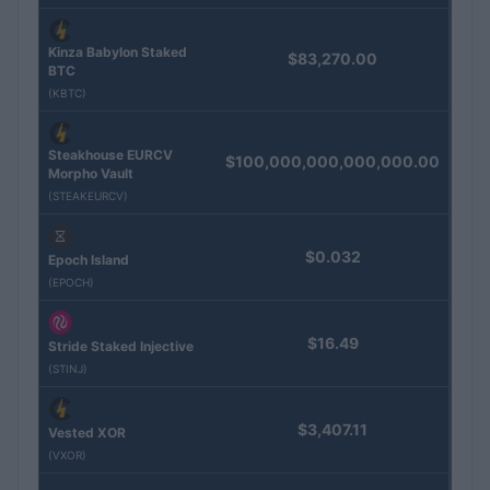
Kinza Babylon Staked
$83,270.00
BTC
(KBTC)
Steakhouse EURCV
$100,000,000,000,000.00
Morpho Vault
(STEAKEURCV)
$0.032
Epoch Island
(EPOCH)
$16.49
Stride Staked Injective
(STINJ)
$3,407.11
Vested XOR
(VXOR)