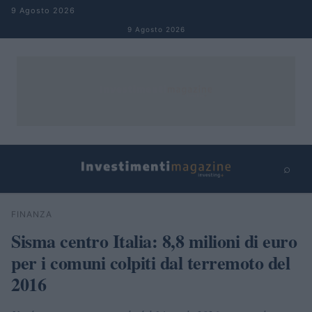
Salta al contenuto
9 Agosto 2026
9 Agosto 2026
⌕
×
⌕
FINANZA
Cerca
Sisma centro Italia: 8,8 milioni di euro
per i comuni colpiti dal terremoto del
2016