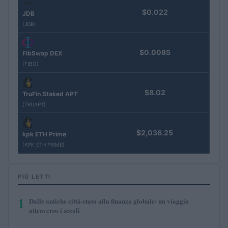
$0.022
JDB
(JDB)
$0.0085
FibSwap DEX
(FIBO)
$8.02
TruFin Staked APT
(TRUAPT)
$2,036.25
kpk ETH Prime
(KPK ETH PRIME)
PIÙ LETTI
1
Dalle antiche città-stato alla finanza globale: un viaggio
attraverso i secoli