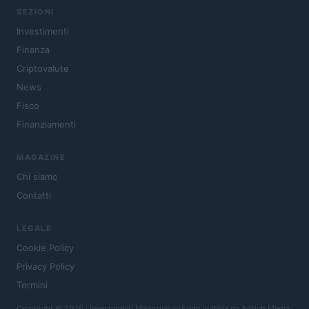
SEZIONI
Investimenti
Finanza
Criptovalute
News
Fisco
Finanziamenti
MAGAZINE
Chi siamo
Contatti
LEGALE
Cookie Policy
Privacy Policy
Termini
Copyright © 2026 · Investimenti Magazine — Edito in Italia da
AdHub Media