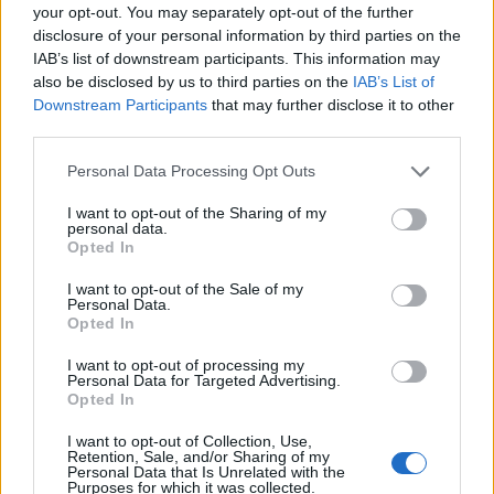
Continua a leggere
your opt-out. You may separately opt-out of the further
disclosure of your personal information by third parties on the
IAB’s list of downstream participants. This information may
FINANZA
also be disclosed by us to third parties on the
IAB’s List of
Downstream Participants
that may further disclose it to other
third parties.
Please note that this website/app uses one or more Google
Personal Data Processing Opt Outs
services and may gather and store information including but
not limited to your visit or usage behaviour. You may click to
I want to opt-out of the Sharing of my
personal data.
grant or deny consent to Google and its third-party tags to
Opted In
use your data for below specified purposes in below Google
consent section.
I want to opt-out of the Sale of my
Personal Data.
Opted In
I want to opt-out of processing my
Come il settore tech influisce sui titoli di Stato e le strategie per
Personal Data for Targeted Advertising.
investire
Opted In
Francesca Spadaro · 9 Ago 2026
I want to opt-out of Collection, Use,
Retention, Sale, and/or Sharing of my
FINANZA
Personal Data that Is Unrelated with the
Purposes for which it was collected.