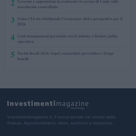
2
Governo e opposizione in contrasto: le accuse di Conte sulle
mascherine contraffatte
3
Come l’IA sta ridefinendo l’economia: dati e prospettive per il
2026
4
Cash management personale con il sistema a bucket: guida
operativa
5
Novità fiscali 2026: Irpef, concordato preventivo e fringe
benefit
Investimentimagazine.it, il nuovo portale nel mondo della
finanza. Approfondimenti, news, confronti e statistiche.