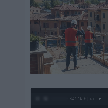
0:28 / 3:19
1
/
4