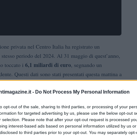
one privata nel Centro Italia ha registrato un
o stesso periodo del 2024. Al 31 maggio di quest’anno,
6,1 miliardi di euro
no toccato i
, segnando un
dente. Questi dati sono stati presentati questa mattina a
ontecitorio, alla presenza di figure istituzionali di
Guido Castelli
 per la Riparazione e la Ricostruzione,
.
ntimagazine.it -
Do Not Process My Personal Information
to opt-out of the sale, sharing to third parties, or processing of your per
ita
formation for targeted advertising by us, please use the below opt-out s
r selection. Please note that after your opt-out request is processed y
Cassa
 è davvero evidente. Le liquidazioni erogate dalla
eing interest-based ads based on personal information utilized by us or
disclosed to third parties prior to your opt-out. You may separately opt-
attive nei cantieri sono aumentate in modo costante.