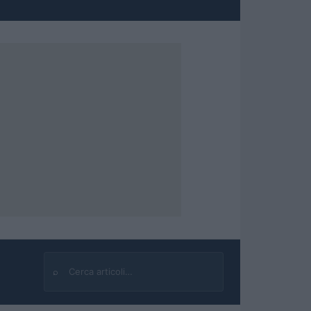
⌕
Cerca