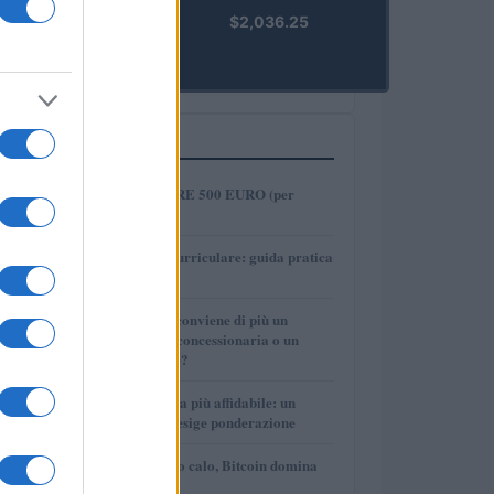
kpk ETH
$2,036.25
Prime
(KPK ETH
PRIME)
PIÙ LETTI
1
COME INVESTIRE 500 EURO (per
guadagnare)?
2
Tirocinio extra-curriculare: guida pratica
per laureati
3
Per le auto usate conviene di più un
finanziamento in concessionaria o un
prestito personale?
4
La macchina usata più affidabile: un
investimento che esige ponderazione
5
Mercati in leggero calo, Bitcoin domina
con il 56,2%