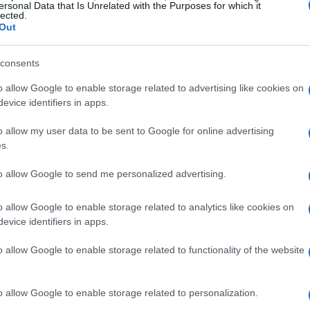
ersonal Data that Is Unrelated with the Purposes for which it
lected.
Out
consents
o allow Google to enable storage related to advertising like cookies on
evice identifiers in apps.
o allow my user data to be sent to Google for online advertising
s.
to allow Google to send me personalized advertising.
18.391
2.700
 danni gravi sono aumentate a
, con oltre
sto incremento è un indice della fiducia nel processo
o allow Google to enable storage related to analytics like cookies on
evice identifiers in apps.
zione messe in atto per agevolare le pratiche
e la determinazione delle persone possa fare la
o allow Google to enable storage related to functionality of the website
o allow Google to enable storage related to personalization.