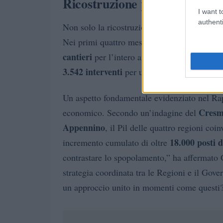
Ricostruzione pubblica e svi
I want t
authenti
Non solo la ricostruzione privata, ma anche 
Nei primi quattro mesi del 2025, sono stati 
cantieri
per l’intero anno. La programmazio
3.542 interventi
per un valore complessivo 
Un aspetto fondamentale evidenziato nel Rap
Cres
economico. Secondo un’indagine del
Appennino
, il Pil delle quattro regioni coi
18.000 posti d
incremento cumulato di oltre
contrastare lo spopolamento,” ha affermato 
strategia coordinata tra le Regioni e il Go
un approccio unito in momenti come questi