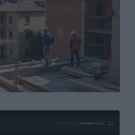
Ad
hub
Media
POWERED BY