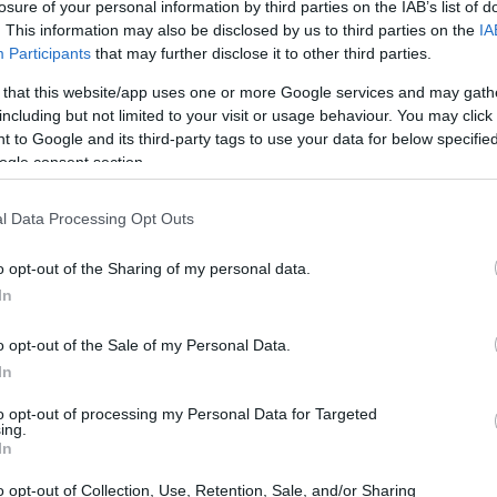
losure of your personal information by third parties on the IAB’s list of
37%
24%
 del
rispetto al 2022, con un ulteriore
nel
. This information may also be disclosed by us to third parties on the
IA
Participants
that may further disclose it to other third parties.
22%
l tasso di crescita si attesta su un ulteriore
.
sta positiva da parte delle imprese e una chiara volontà
 that this website/app uses one or more Google services and may gath
including but not limited to your visit or usage behaviour. You may click 
l 2016.
 to Google and its third-party tags to use your data for below specifi
ogle consent section.
isma Centro Italia, garantendo le risorse necessarie per
10,77 miliardi
i contributi concessi hanno raggiunto i
l Data Processing Opt Outs
 miliardi
60%
. È importante notare che il
delle
o opt-out of the Sharing of my personal data.
 chiaro segnale di accelerazione significativa degli
In
o opt-out of the Sale of my Personal Data.
In
to opt-out of processing my Personal Data for Targeted
ing.
In
o opt-out of Collection, Use, Retention, Sale, and/or Sharing