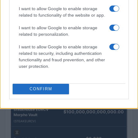
I want to allow Google to enable storage
related to functionality of the website or app.
QUOTAZIONI CRYPTO
I want to allow Google to enable storage
Nome
Prezzo
related to personalization.
I want to allow Google to enable storage
Eureka Bridged PAX
related to security, including authentication
$4,187.30
Gold (Terra
functionality and fraud prevention, and other
(PAXG)
user protection.
Kinza Babylon Staked
$83,270.00
BTC
CONFIRM
(KBTC)
Steakhouse EURCV
$100,000,000,000,000.00
Morpho Vault
(STEAKEURCV)