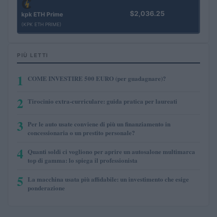
$2,036.25
kpk ETH Prime
(KPK ETH PRIME)
PIÙ LETTI
1
COME INVESTIRE 500 EURO (per guadagnare)?
2
Tirocinio extra-curriculare: guida pratica per laureati
3
Per le auto usate conviene di più un finanziamento in
concessionaria o un prestito personale?
4
Quanti soldi ci vogliono per aprire un autosalone multimarca
top di gamma: lo spiega il professionista
5
La macchina usata più affidabile: un investimento che esige
ponderazione