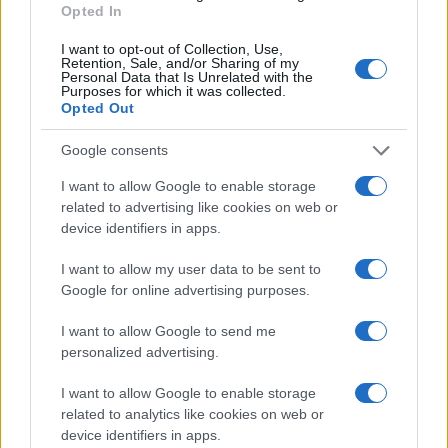
Opted In
La macchina usata più affidabile: un investimento che esige
ponderazione
I want to opt-out of Collection, Use,
Retention, Sale, and/or Sharing of my
Redazione · 5 Ago 2026
Personal Data that Is Unrelated with the
Purposes for which it was collected.
Opted Out
NEWS
Google consents
I want to allow Google to enable storage
related to advertising like cookies on web or
device identifiers in apps.
I want to allow my user data to be sent to
Google for online advertising purposes.
I want to allow Google to send me
personalized advertising.
Petrolio in calo: Brent a 91.82 USD, ribassi diffusi tra le
I want to allow Google to enable storage
materie prime
related to analytics like cookies on web or
Andrea Innocenti · 4 Ago 2026
device identifiers in apps.