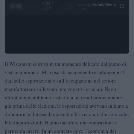
0:29 /
Ad
hub
Media
POWERED
1
/
4
4:27
BY
Il Wisconsin si trova in un momento delicato dal punto di
vista economico. Ma cosa sta succedendo esattamente? I
dati sulle esportazioni e sull’occupazione nel settore
manifatturiero sollevano interrogativi cruciali. Negli
ultimi tempi, abbiamo assistito a un trend preoccupante:
già prima delle elezioni, le esportazioni avevano iniziato a
diminuire, e il mese di novembre ha visto un ulteriore calo.
E le importazioni? Hanno mostrato una contrazione a
partire da marzo. In un contesto dove l’economia del