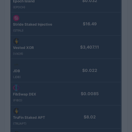
$0.032
Epoch Island
(EPOCH)
$16.49
Stride Staked Injective
(STINJ)
$3,407.11
Vested XOR
(VXOR)
$0.022
JDB
(JDB)
$0.0085
FibSwap DEX
(FIBO)
$8.02
TruFin Staked APT
(TRUAPT)