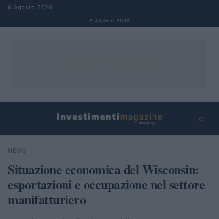
Salta al contenuto
6 Agosto 2026
6 Agosto 2026
⌕
×
⌕
NEWS
Cerca
Situazione economica del Wisconsin:
esportazioni e occupazione nel settore
manifatturiero