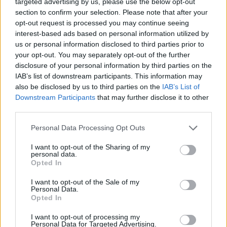
targeted advertising by us, please use the below opt-out
section to confirm your selection. Please note that after your
opt-out request is processed you may continue seeing
interest-based ads based on personal information utilized by
us or personal information disclosed to third parties prior to
Petrolio in calo: Brent a 91,82$, ribassi a due cifre per greggio
your opt-out. You may separately opt-out of the further
e oro
disclosure of your personal information by third parties on the
Andrea Innocenti · 5 Ago 2026
IAB’s list of downstream participants. This information may
also be disclosed by us to third parties on the
IAB’s List of
NEWS
Downstream Participants
that may further disclose it to other
third parties.
Please note that this website/app uses one or more Google
Personal Data Processing Opt Outs
services and may gather and store information including but
not limited to your visit or usage behaviour. You may click to
I want to opt-out of the Sharing of my
personal data.
grant or deny consent to Google and its third-party tags to
Opted In
use your data for below specified purposes in below Google
consent section.
I want to opt-out of the Sale of my
Personal Data.
Opted In
I want to opt-out of processing my
Personal Data for Targeted Advertising.