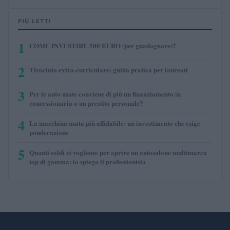
PIÙ LETTI
1
COME INVESTIRE 500 EURO (per guadagnare)?
2
Tirocinio extra-curriculare: guida pratica per laureati
3
Per le auto usate conviene di più un finanziamento in
concessionaria o un prestito personale?
4
La macchina usata più affidabile: un investimento che esige
ponderazione
5
Quanti soldi ci vogliono per aprire un autosalone multimarca
top di gamma: lo spiega il professionista