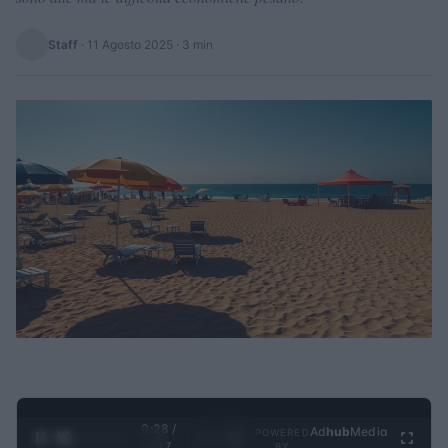
Staff
·
11 Agosto 2025
· 3 min
0:29 /
Ad
hub
Media
POWERED
1
/
4
4:27
BY