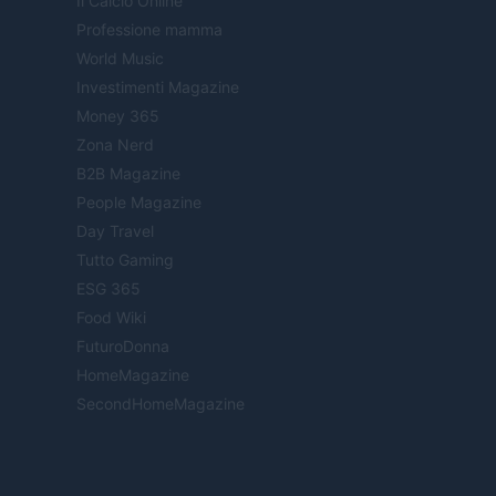
Il Calcio Online
Professione mamma
World Music
Investimenti Magazine
Money 365
Zona Nerd
B2B Magazine
People Magazine
Day Travel
Tutto Gaming
ESG 365
Food Wiki
FuturoDonna
HomeMagazine
SecondHomeMagazine