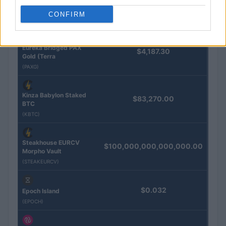
CONFIRM
Nome
Prezzo
Eureka Bridged PAX
$4,187.30
Gold (Terra
(PAXG)
Kinza Babylon Staked
$83,270.00
BTC
(KBTC)
Steakhouse EURCV
$100,000,000,000,000.00
Morpho Vault
(STEAKEURCV)
$0.032
Epoch Island
(EPOCH)