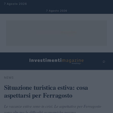
Salta al contenuto
7 Agosto 2026
7 Agosto 2026
⌕
×
⌕
NEWS
Cerca
Situazione turistica estiva: cosa
aspettarsi per Ferragosto
Le vacanze estive sono in crisi. Le aspettative per Ferragosto
sono alte ma le difficoltà economiche pesano.