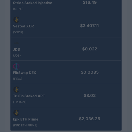
$16.49
Stride Staked Injective
(STINJ)
$3,407.11
Vested XOR
(VXOR)
$0.022
JDB
(JDB)
$0.0085
FibSwap DEX
(FIBO)
$8.02
TruFin Staked APT
(TRUAPT)
$2,036.25
kpk ETH Prime
(KPK ETH PRIME)