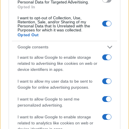
Personal Data for Targeted Advertising.
Opted In
Petrolio in calo: Brent a 91,82$, ribassi a due cifre per greggio
e oro
I want to opt-out of Collection, Use,
Retention, Sale, and/or Sharing of my
Andrea Innocenti · 5 Ago 2026
Personal Data that Is Unrelated with the
Purposes for which it was collected.
Opted Out
NEWS
Google consents
I want to allow Google to enable storage
related to advertising like cookies on web or
device identifiers in apps.
I want to allow my user data to be sent to
Google for online advertising purposes.
I want to allow Google to send me
personalized advertising.
I want to allow Google to enable storage
La macchina usata più affidabile: un investimento che esige
related to analytics like cookies on web or
ponderazione
device identifiers in apps.