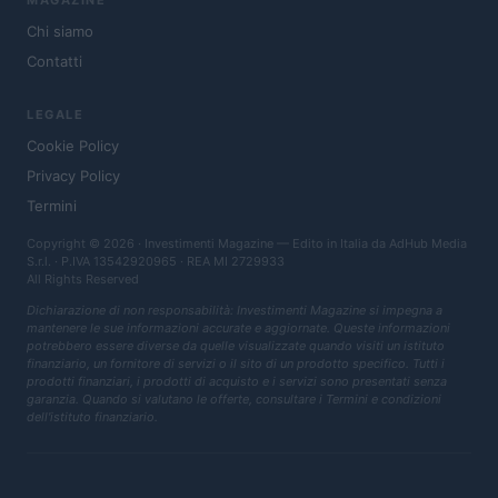
MAGAZINE
Chi siamo
Contatti
LEGALE
Cookie Policy
Privacy Policy
Termini
Copyright © 2026 · Investimenti Magazine — Edito in Italia da
AdHub Media
S.r.l.
· P.IVA 13542920965 · REA MI 2729933
All Rights Reserved
Dichiarazione di non responsabilità: Investimenti Magazine si impegna a
mantenere le sue informazioni accurate e aggiornate. Queste informazioni
potrebbero essere diverse da quelle visualizzate quando visiti un istituto
finanziario, un fornitore di servizi o il sito di un prodotto specifico. Tutti i
prodotti finanziari, i prodotti di acquisto e i servizi sono presentati senza
garanzia. Quando si valutano le offerte, consultare i Termini e condizioni
dell'istituto finanziario.