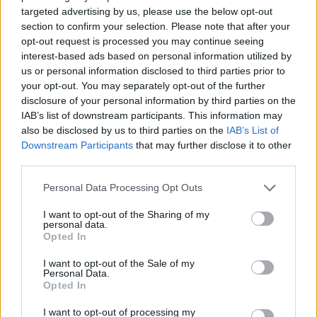
targeted advertising by us, please use the below opt-out
section to confirm your selection. Please note that after your
opt-out request is processed you may continue seeing
interest-based ads based on personal information utilized by
us or personal information disclosed to third parties prior to
your opt-out. You may separately opt-out of the further
Petrolio in calo: Brent a 88.9 dollari, ribassi diffusi tra le
disclosure of your personal information by third parties on the
materie prime
IAB’s list of downstream participants. This information may
Andrea Innocenti · 6 Ago 2026
also be disclosed by us to third parties on the
IAB’s List of
Downstream Participants
that may further disclose it to other
NEWS
third parties.
Please note that this website/app uses one or more Google
Personal Data Processing Opt Outs
services and may gather and store information including but
not limited to your visit or usage behaviour. You may click to
I want to opt-out of the Sharing of my
personal data.
grant or deny consent to Google and its third-party tags to
Opted In
use your data for below specified purposes in below Google
consent section.
I want to opt-out of the Sale of my
Personal Data.
Opted In
I want to opt-out of processing my