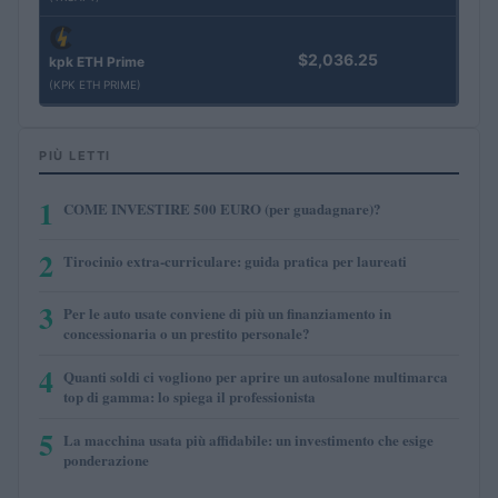
$2,036.25
kpk ETH Prime
(KPK ETH PRIME)
PIÙ LETTI
1
COME INVESTIRE 500 EURO (per guadagnare)?
2
Tirocinio extra-curriculare: guida pratica per laureati
3
Per le auto usate conviene di più un finanziamento in
concessionaria o un prestito personale?
4
Quanti soldi ci vogliono per aprire un autosalone multimarca
top di gamma: lo spiega il professionista
5
La macchina usata più affidabile: un investimento che esige
ponderazione