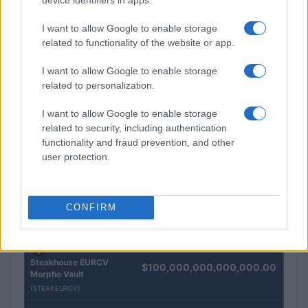
Redazione · 5 Ago 2026
I want to allow Google to enable storage
related to functionality of the website or app.
QUOTAZIONI CRYPTO
I want to allow Google to enable storage
related to personalization.
Nome
Prezzo
I want to allow Google to enable storage
related to security, including authentication
Eureka Bridged PAX
$4,187.30
functionality and fraud prevention, and other
Gold (Terra
user protection.
(PAXG)
Kinza Babylon Staked
$83,270.00
CONFIRM
BTC
(KBTC)
Steakhouse EURCV
$100,000,000,000,000.00
Morpho Vault
(STEAKEURCV)