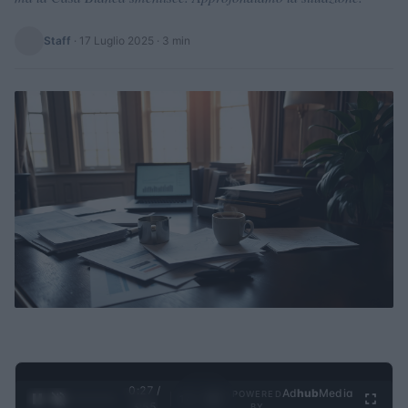
Staff
·
17 Luglio 2025
· 3 min
0:28 /
Ad
hub
Media
POWERED
1
/
4
3:55
BY