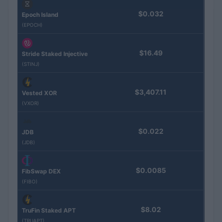
$0.032
Epoch Island
(EPOCH)
$16.49
Stride Staked Injective
(STINJ)
$3,407.11
Vested XOR
(VXOR)
$0.022
JDB
(JDB)
$0.0085
FibSwap DEX
(FIBO)
$8.02
TruFin Staked APT
(TRUAPT)