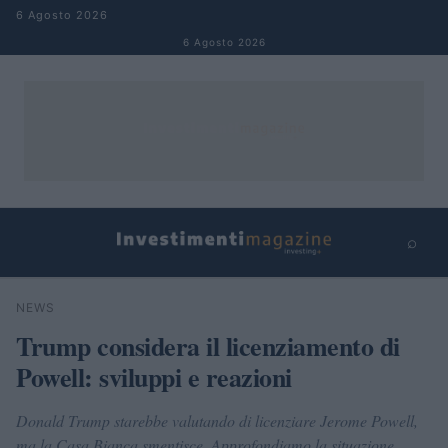
Salta al contenuto
6 Agosto 2026
6 Agosto 2026
⌕
×
⌕
NEWS
Cerca
Trump considera il licenziamento di
Powell: sviluppi e reazioni
Donald Trump starebbe valutando di licenziare Jerome Powell,
ma la Casa Bianca smentisce. Approfondiamo la situazione.