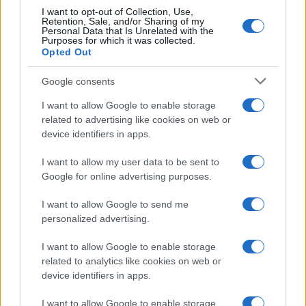
I want to opt-out of Collection, Use,
Retention, Sale, and/or Sharing of my
Personal Data that Is Unrelated with the
Purposes for which it was collected.
Opted Out
ETF su Ethereum: afflussi in calo dopo il picco di luglio
Google consents
Francesca Spadaro · 7 Ago 2026
I want to allow Google to enable storage
CRIPTOVALUTE
related to advertising like cookies on web or
device identifiers in apps.
I want to allow my user data to be sent to
Google for online advertising purposes.
I want to allow Google to send me
personalized advertising.
I want to allow Google to enable storage
related to analytics like cookies on web or
device identifiers in apps.
Giuseppe Conte in commissione Covid: le rivelazioni su
I want to allow Google to enable storage