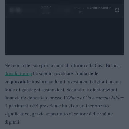
0:29 /
Ad
hub
Media
POWERED
1
/
4
3:19
BY
Nel corso del suo primo anno di ritorno alla Casa Bianca,
donald trump
ha saputo cavalcare l’onda delle
criptovalute
trasformando gli investimenti digitali in una
fonte di guadagni sostanziosi. Secondo le dichiarazioni
finanziarie depositate presso l’
Office of Government Ethics
il patrimonio del presidente ha visto un incremento
significativo, grazie soprattutto al settore delle valute
digitali.