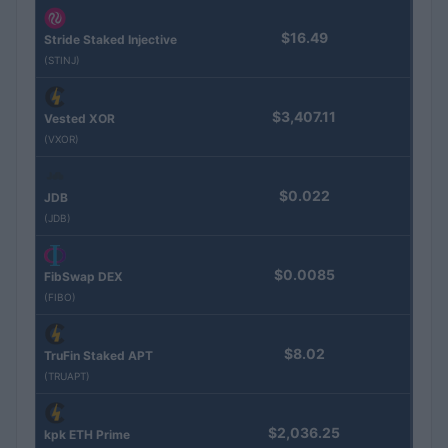
$16.49
Stride Staked Injective
(STINJ)
$3,407.11
Vested XOR
(VXOR)
$0.022
JDB
(JDB)
$0.0085
FibSwap DEX
(FIBO)
$8.02
TruFin Staked APT
(TRUAPT)
$2,036.25
kpk ETH Prime