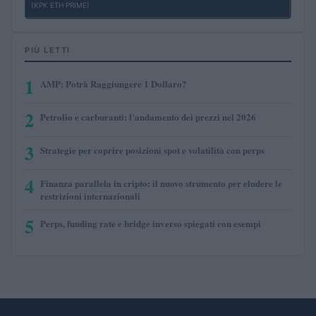
(KPK ETH PRIME)
PIÙ LETTI
1
AMP: Potrà Raggiungere 1 Dollaro?
2
Petrolio e carburanti: l’andamento dei prezzi nel 2026
3
Strategie per coprire posizioni spot e volatilità con perps
4
Finanza parallela in cripto: il nuovo strumento per eludere le
restrizioni internazionali
5
Perps, funding rate e bridge inverso spiegati con esempi