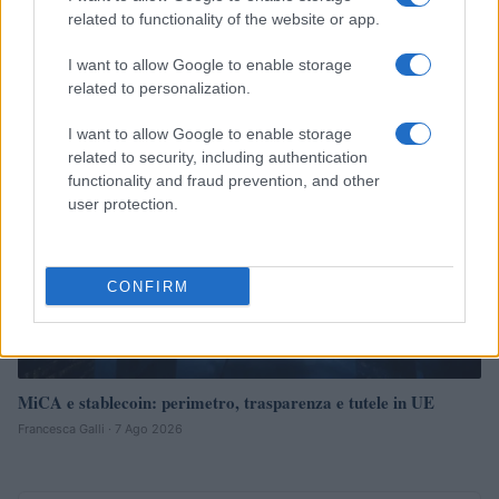
mascherine e finanziamenti
related to functionality of the website or app.
Francesca Galli · 7 Ago 2026
I want to allow Google to enable storage
related to personalization.
CRIPTOVALUTE
I want to allow Google to enable storage
related to security, including authentication
functionality and fraud prevention, and other
user protection.
CONFIRM
MiCA e stablecoin: perimetro, trasparenza e tutele in UE
Francesca Galli · 7 Ago 2026