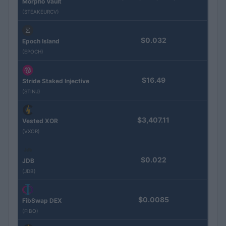
Morpho Vault
(STEAKEURCV)
$0.032
Epoch Island
(EPOCH)
$16.49
Stride Staked Injective
(STINJ)
$3,407.11
Vested XOR
(VXOR)
$0.022
JDB
(JDB)
$0.0085
FibSwap DEX
(FIBO)