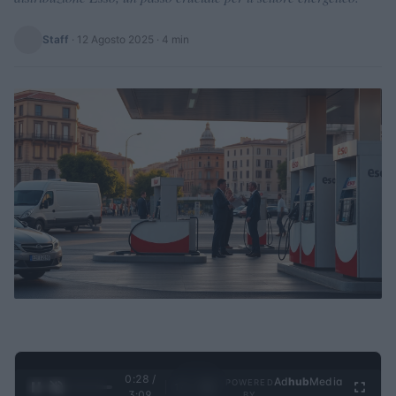
Staff
·
12 Agosto 2025
· 4 min
0:29 /
Ad
hub
Media
POWERED
1
/
4
3:09
BY