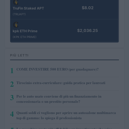
$8.02
TruFin Staked APT
(TRUAPT)
$2,036.25
kpk ETH Prime
(KPK ETH PRIME)
PIÙ LETTI
1
COME INVESTIRE 500 EURO (per guadagnare)?
2
Tirocinio extra-curriculare: guida pratica per laureati
3
Per le auto usate conviene di più un finanziamento in
concessionaria o un prestito personale?
4
Quanti soldi ci vogliono per aprire un autosalone multimarca
top di gamma: lo spiega il professionista
La macchina usata più affidabile: un investimento che esige