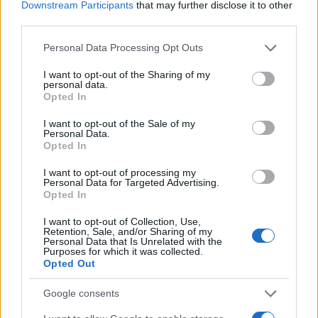
Downstream Participants
that may further disclose it to other
third parties.
Please note that this website/app uses one or more Google
Personal Data Processing Opt Outs
services and may gather and store information including but
not limited to your visit or usage behaviour. You may click to
I want to opt-out of the Sharing of my
personal data.
grant or deny consent to Google and its third-party tags to
Opted In
use your data for below specified purposes in below Google
consent section.
I want to opt-out of the Sale of my
Petrolio in calo: Brent a 91,82$, ribassi a due cifre per greggio
Personal Data.
e oro
Opted In
Andrea Innocenti · 5 Ago 2026
I want to opt-out of processing my
Personal Data for Targeted Advertising.
NEWS
Opted In
I want to opt-out of Collection, Use,
Retention, Sale, and/or Sharing of my
Personal Data that Is Unrelated with the
Purposes for which it was collected.
Opted Out
Google consents