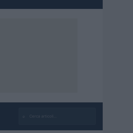
⌕
Cerca