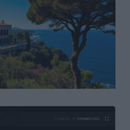
Ad
hub
Media
POWERED BY