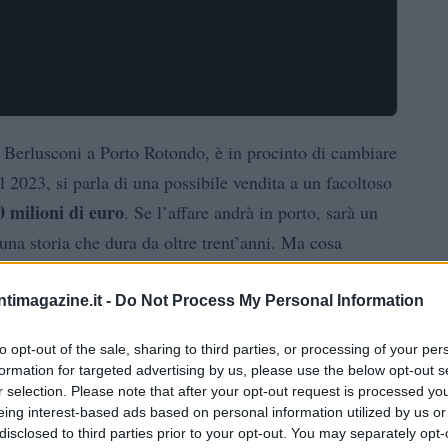
io Berlusconi a Porto Rotondo, è in procinto di cambiare
 2023, si parla di una possibile vendita a un facoltoso
0 milioni di euro
. Se l’affare andrà in porto, sarà un
na storia che dura da oltre trent’anni. Ma cosa
’eredità di Berlusconi?
ntimagazine.it -
Do Not Process My Personal Information
to opt-out of the sale, sharing to third parties, or processing of your per
formation for targeted advertising by us, please use the below opt-out s
è sempre stata legata al nome di Berlusconi. Negli
r selection. Please note that after your opt-out request is processed y
Villa
ex premier, la villa era conosciuta come
eing interest-based ads based on personal information utilized by us or
disclosed to third parties prior to your opt-out. You may separately opt-
un faccendiere coinvolto in vari scandali. Carboni