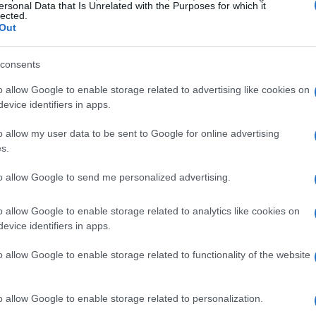
ersonal Data that Is Unrelated with the Purposes for which it
lected.
Out
consents
o allow Google to enable storage related to advertising like cookies on
evice identifiers in apps.
o allow my user data to be sent to Google for online advertising
s.
to allow Google to send me personalized advertising.
nità
o allow Google to enable storage related to analytics like cookies on
evice identifiers in apps.
enza privata; è diventata un simbolo di potere e
o allow Google to enable storage related to functionality of the website
Tony Blair
George W. Bush
Vladimir Putin
me
,
,
e
go dove si sono tenuti vertici politici informali e si
o allow Google to enable storage related to personalization.
illa non è stata esente da scandali, come nel 2000,