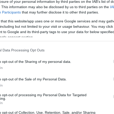
losure of your personal information by third parties on the IAB’s list of
Banda della Magliana
bri della
e altri personaggi
. This information may also be disclosed by us to third parties on the
IA
Participants
that may further disclose it to other third parties.
terioso decesso a Londra nel 1982 ha sollevato numerosi
, Carboni fu costretto a cedere la proprietà, e
 that this website/app uses one or more Google services and may gath
including but not limited to your visit or usage behaviour. You may click 
l’inizio di una trasformazione senza precedenti.
 to Google and its third-party tags to use your data for below specifi
ogle consent section.
oni sotto la guida dell’architetto Gianni Gamondi,
4.500
usivo e sicuro. Oggi, la villa si estende su
l Data Processing Opt Outs
o bungalow, una torre, una serra, un teatro e persino un
o opt-out of the Sharing of my personal data.
120 ettari
cio. Il parco circostante si estende per
e
In
 medicinale, offrendo ogni tipo di lusso immaginabile.
o opt-out of the Sale of my Personal Data.
ogo tanto affascinante?
In
to opt-out of processing my Personal Data for Targeted
ing.
In
o opt-out of Collection, Use, Retention, Sale, and/or Sharing