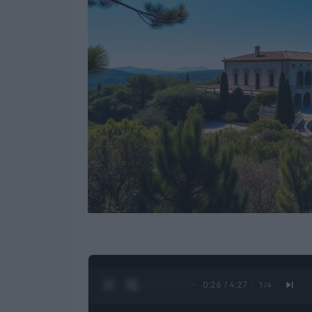
0:27 / 4:27
1
/
4