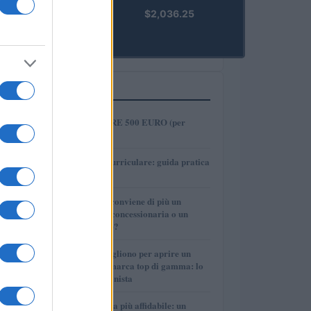
kpk ETH
$2,036.25
Prime
(KPK ETH
PRIME)
PIÙ LETTI
1
COME INVESTIRE 500 EURO (per
guadagnare)?
2
Tirocinio extra-curriculare: guida pratica
per laureati
3
Per le auto usate conviene di più un
finanziamento in concessionaria o un
prestito personale?
4
Quanti soldi ci vogliono per aprire un
autosalone multimarca top di gamma: lo
spiega il professionista
5
La macchina usata più affidabile: un