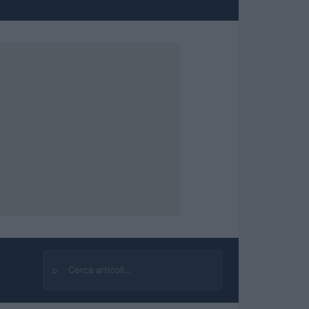
⌕
Cerca