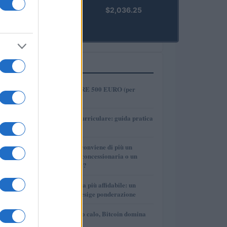
kpk ETH
$2,036.25
Prime
(KPK ETH
PRIME)
PIÙ LETTI
1
COME INVESTIRE 500 EURO (per
guadagnare)?
2
Tirocinio extra-curriculare: guida pratica
per laureati
3
Per le auto usate conviene di più un
finanziamento in concessionaria o un
prestito personale?
4
La macchina usata più affidabile: un
investimento che esige ponderazione
5
Mercati in leggero calo, Bitcoin domina
con il 56,2%