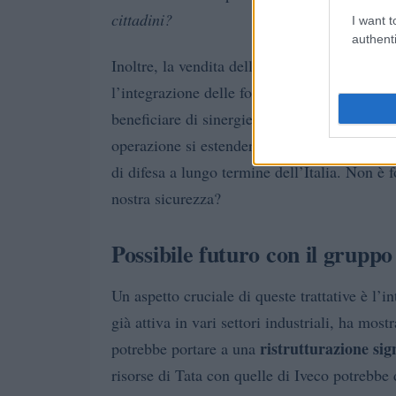
cittadini?
I want t
authenti
Inoltre, la vendita dell’unità difesa di Ivec
l’integrazione delle forze industriali itali
beneficiare di sinergie e di una maggiore ca
operazione si estenderanno oltre il semplic
di difesa a lungo termine dell’Italia. Non è 
nostra sicurezza?
Possibile futuro con il gruppo
Un aspetto cruciale di queste trattative è l’
già attiva in vari settori industriali, ha most
ristrutturazione sign
potrebbe portare a una
risorse di Tata con quelle di Iveco potrebbe