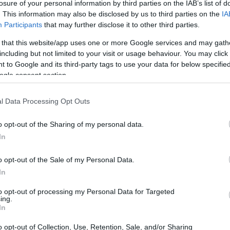
losure of your personal information by third parties on the IAB’s list of
a vendita dell’unità difesa di Iveco potrebbe anche
. This information may also be disclosed by us to third parties on the
IA
Participants
that may further disclose it to other third parties.
zioni, con l’obiettivo di focalizzarsi su altre aree
potrebbero essere le ripercussioni di tale
 that this website/app uses one or more Google services and may gath
including but not limited to your visit or usage behaviour. You may click 
 to Google and its third-party tags to use your data for below specifi
ogle consent section.
produzione di veicoli militari
r la
e sistemi di
 Leonardo. Le trattative sono in corso in un contesto di
l Data Processing Opt Outs
difesa in Europa, specialmente in seguito agli sviluppi
o opt-out of the Sharing of my personal data.
on è solo un affare commerciale, ma un tassello
In
o opt-out of the Sale of my Personal Data.
In
to opt-out of processing my Personal Data for Targeted
ing.
In
o opt-out of Collection, Use, Retention, Sale, and/or Sharing