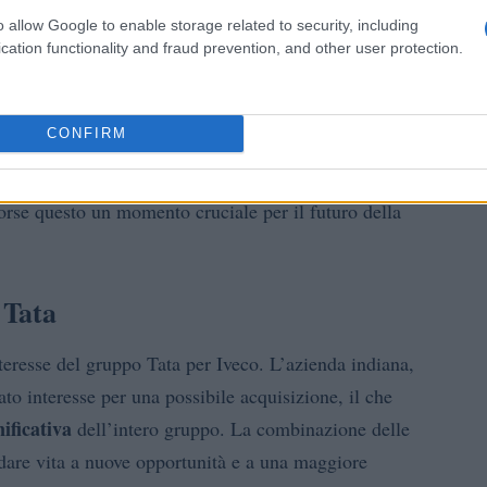
o allow Google to enable storage related to security, including
cation functionality and fraud prevention, and other user protection.
o potrebbe anche rappresentare un passo strategico verso
ane nel contesto europeo, con Leonardo che potrebbe
CONFIRM
pacità di innovazione. Le conseguenze di tale
e ambito commerciale, influenzando anche le politiche
forse questo un momento cruciale per il futuro della
 Tata
interesse del gruppo Tata per Iveco. L’azienda indiana,
rato interesse per una possibile acquisizione, il che
ificativa
dell’intero gruppo. La combinazione delle
 dare vita a nuove opportunità e a una maggiore