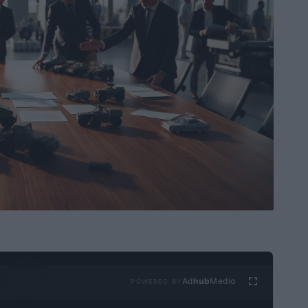
Ad
hub
Media
POWERED BY