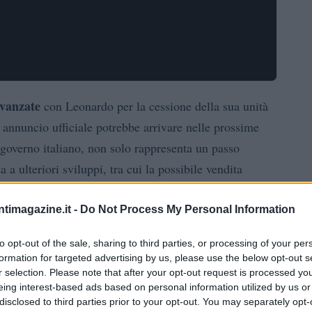
avanzate
con Leonardo per la cessione della sua unità
n annuncio ufficiale potrebbe arrivare nelle prossime
 governo italiano, non solo rappresenta un passo
a ulteriori sviluppi, tra cui la possibile vendita
a tutto questo per il panorama della difesa italiana?
ntimagazine.it -
Do Not Process My Personal Information
to opt-out of the sale, sharing to third parties, or processing of your per
formation for targeted advertising by us, please use the below opt-out s
 negoziazioni tra Iveco e Leonardo stanno
r selection. Please note that after your opt-out request is processed y
rdo dovesse concretizzarsi, rappresenterebbe un
eing interest-based ads based on personal information utilized by us or
disclosed to third parties prior to your opt-out. You may separately opt-
la difesa italiana, con Leonardo che rafforzerebbe