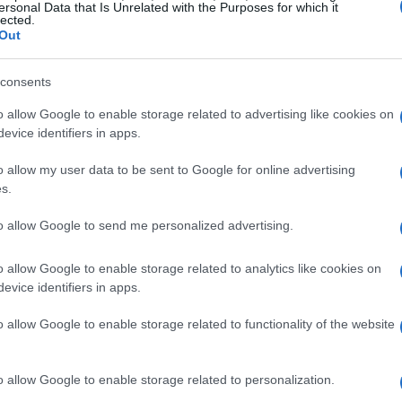
ersonal Data that Is Unrelated with the Purposes for which it
lected.
Out
consents
o allow Google to enable storage related to advertising like cookies on
evice identifiers in apps.
o allow my user data to be sent to Google for online advertising
s.
to allow Google to send me personalized advertising.
aliano
o allow Google to enable storage related to analytics like cookies on
 supportare queste trattative. L’interesse del governo è
evice identifiers in apps.
re della difesa nazionale e alla necessità di garantire
o allow Google to enable storage related to functionality of the website
tive. Fonti ufficiali indicano che l’esecutivo sta
in esso un’opportunità per stimolare l’occupazione e
o allow Google to enable storage related to personalization.
ra che il governo stia agendo nel migliore interesse dei