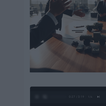
0:28 / 3:19
1
/
4