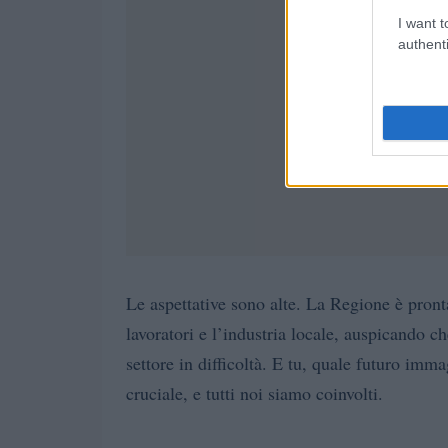
I want t
authenti
Le aspettative sono alte. La Regione è pronta
lavoratori e l’industria locale, auspicando ch
settore in difficoltà. E tu, quale futuro imm
cruciale, e tutti noi siamo coinvolti.