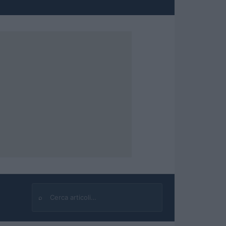
⌕
Cerca