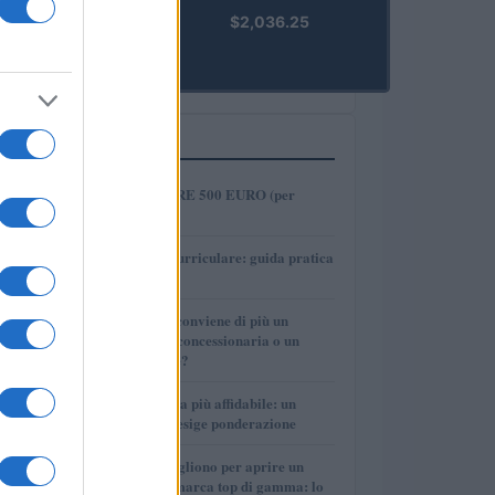
kpk ETH
$2,036.25
Prime
(KPK ETH
PRIME)
PIÙ LETTI
1
COME INVESTIRE 500 EURO (per
guadagnare)?
2
Tirocinio extra-curriculare: guida pratica
per laureati
3
Per le auto usate conviene di più un
finanziamento in concessionaria o un
prestito personale?
4
La macchina usata più affidabile: un
investimento che esige ponderazione
5
Quanti soldi ci vogliono per aprire un
autosalone multimarca top di gamma: lo