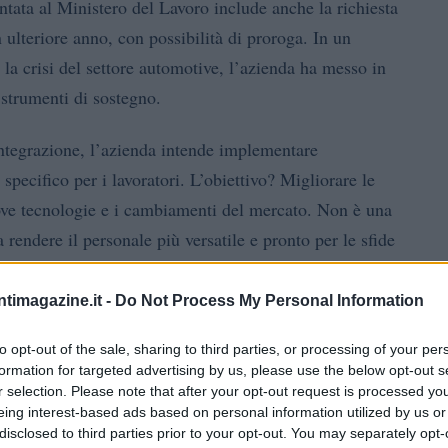
ntata al Ministero del Lavoro include anche la richiesta
 ulteriore anno, con possibilità di proroga. In un
la crisi del settore automotive, l’azienda ha messo in
 strumenti di sostegno.
integrazione, l’azienda intende implementare
pecifico per i lavoratori. L’obiettivo? Migliorare le
ove tecnologie e i cambiamenti del mercato. Non è una
rendere il personale più versatile e pronto per le sfide
’industria automobilistica.
ntimagazine.it -
Do Not Process My Personal Information
to opt-out of the sale, sharing to third parties, or processing of your per
formation for targeted advertising by us, please use the below opt-out s
r selection. Please note that after your opt-out request is processed y
eing interest-based ads based on personal information utilized by us or
disclosed to third parties prior to your opt-out. You may separately opt-