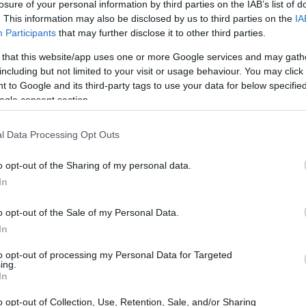
losure of your personal information by third parties on the IAB’s list of
. This information may also be disclosed by us to third parties on the
IA
Participants
that may further disclose it to other third parties.
 that this website/app uses one or more Google services and may gath
including but not limited to your visit or usage behaviour. You may click 
 to Google and its third-party tags to use your data for below specifi
ogle consent section.
l Data Processing Opt Outs
o opt-out of the Sharing of my personal data.
In
accordo, l’assessore regionale allo sviluppo
o opt-out of the Sale of my Personal Data.
preoccupazione
 la sua
riguardo alla situazione critica
In
decreto sulle aree di crisi complesse prevede uno
to opt-out of processing my Personal Data for Targeted
ing.
silicata, risorse essenziali per garantire il pagamento
In
chiarato:
“Questa della Marelli è una vertenza simbolo
o opt-out of Collection, Use, Retention, Sale, and/or Sharing