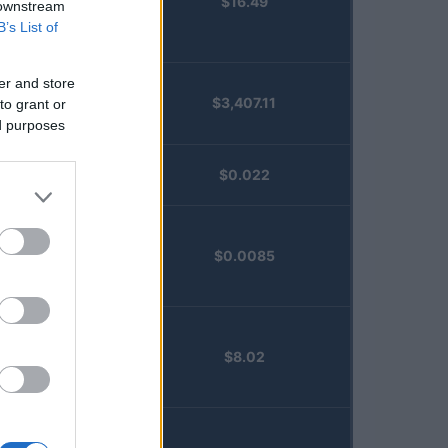
$16.49
Staked
 downstream
Injective
B’s List of
(STINJ)
er and store
$3,407.11
to grant or
Vested XOR
ed purposes
(VXOR)
JDB
$0.022
(JDB)
FibSwap
$0.0085
DEX
(FIBO)
TruFin
$8.02
Staked APT
(TRUAPT)