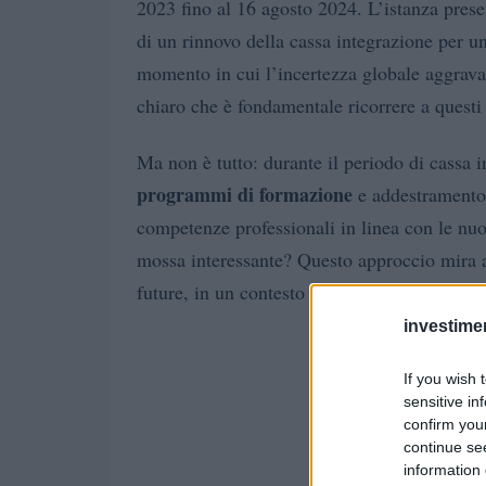
2023 fino al 16 agosto 2024. L’istanza prese
di un rinnovo della cassa integrazione per un
momento in cui l’incertezza globale aggrava 
chiaro che è fondamentale ricorrere a questi
Ma non è tutto: durante il periodo di cassa 
programmi di formazione
e addestramento s
competenze professionali in linea con le nu
mossa interessante? Questo approccio mira a 
future, in un contesto di trasformazione dell
investime
If you wish 
sensitive in
confirm you
continue se
information 