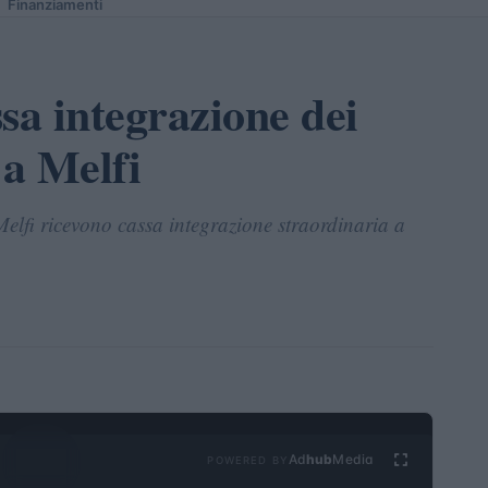
Finanziamenti
sa integrazione dei
 a Melfi
 Melfi ricevono cassa integrazione straordinaria a
Ad
hub
Media
POWERED BY