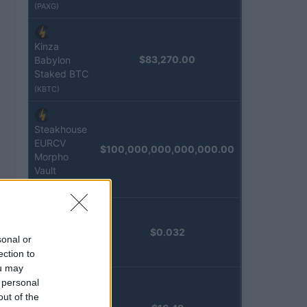
(PAXG)
Kinza
$83,270.00
Babylon
Staked BTC
(KBTC)
Steakhouse
EURCV
$100,000,000,000,000.00
Morpho
Vault
(STEAKEURCV)
Epoch
$0.032
sonal or
Island
ection to
(EPOCH)
ou may
 personal
Stride
out of the