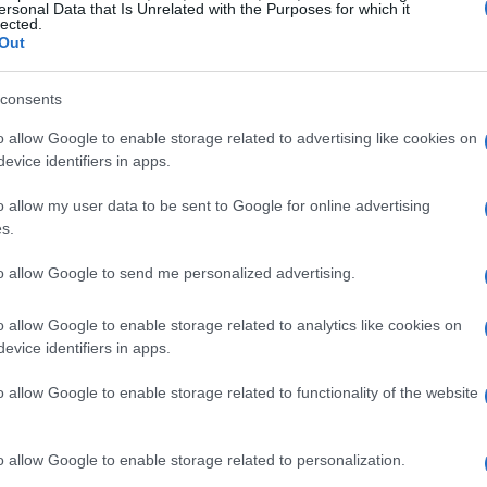
 ibride ed elettriche.”
È un tema che tocca tutti noi.
ersonal Data that Is Unrelated with the Purposes for which it
lected.
Out
ire questo cambiamento senza lasciare i lavoratori privi
a necessità di accelerare i programmi di rilancio del
consents
possa riprendersi e adattarsi alle nuove richieste del
o allow Google to enable storage related to advertising like cookies on
forzi collettivi.
evice identifiers in apps.
o allow my user data to be sent to Google for online advertising
s.
to allow Google to send me personalized advertising.
 le aziende e i sindacati, sta facendo ogni sforzo per
so in evidenza che spetta alla Commissione Europea
o allow Google to enable storage related to analytics like cookies on
utomotive. E non dimentichiamoci del nuovo CEO di
evice identifiers in apps.
 potrebbe delineare la strategia futura dell’azienda,
o allow Google to enable storage related to functionality of the website
te dallo stabilimento di Melfi.
o allow Google to enable storage related to personalization.