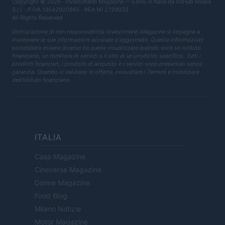
Copyright © 2026 · Investimenti Magazine — Edito in Italia da
AdHub Media
S.r.l.
· P.IVA 13542920965 · REA MI 2729933
All Rights Reserved
Dichiarazione di non responsabilità: Investimenti Magazine si impegna a
mantenere le sue informazioni accurate e aggiornate. Queste informazioni
potrebbero essere diverse da quelle visualizzate quando visiti un istituto
finanziario, un fornitore di servizi o il sito di un prodotto specifico. Tutti i
prodotti finanziari, i prodotti di acquisto e i servizi sono presentati senza
garanzia. Quando si valutano le offerte, consultare i Termini e condizioni
dell'istituto finanziario.
ITALIA
Casa Magazine
Cineverse Magazine
Donne Magazine
Food Blog
Milano Notizie
Motor Magazine