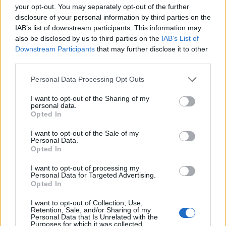
your opt-out. You may separately opt-out of the further
disclosure of your personal information by third parties on the
IAB’s list of downstream participants. This information may
also be disclosed by us to third parties on the
IAB’s List of
Downstream Participants
that may further disclose it to other
third parties.
Please note that this website/app uses one or more Google
Personal Data Processing Opt Outs
services and may gather and store information including but
La macchina usata più affidabile: un investimento che esige
not limited to your visit or usage behaviour. You may click to
I want to opt-out of the Sharing of my
personal data.
ponderazione
grant or deny consent to Google and its third-party tags to
Opted In
use your data for below specified purposes in below Google
Redazione · 5 Ago 2026
consent section.
I want to opt-out of the Sale of my
Personal Data.
Opted In
QUOTAZIONI CRYPTO
I want to opt-out of processing my
Personal Data for Targeted Advertising.
Opted In
Nome
Prezzo
I want to opt-out of Collection, Use,
Retention, Sale, and/or Sharing of my
Eureka Bridged PAX
Personal Data that Is Unrelated with the
$4,187.30
Gold (Terra
Purposes for which it was collected.