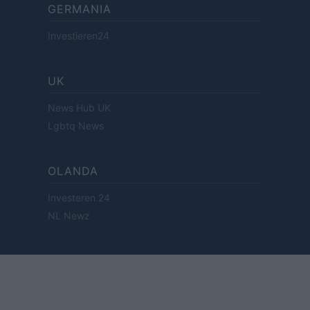
GERMANIA
Investieren24
UK
News Hub UK
Lgbtq News
OLANDA
Investeren 24
NL Newz