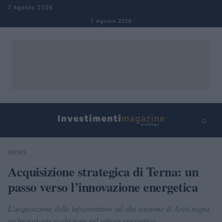
Salta al contenuto
7 Agosto 2026
7 Agosto 2026
⌕
×
⌕
NEWS
Cerca
Acquisizione strategica di Terna: un
passo verso l’innovazione energetica
L'acquisizione delle infrastrutture ad alta tensione di Areti segna
un'importante evoluzione nel settore energetico.