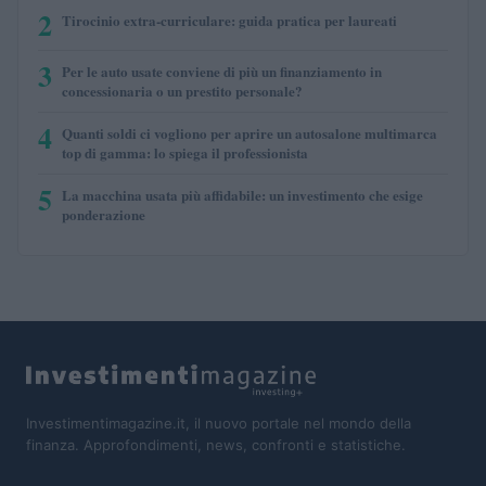
2
Tirocinio extra-curriculare: guida pratica per laureati
3
Per le auto usate conviene di più un finanziamento in
concessionaria o un prestito personale?
4
Quanti soldi ci vogliono per aprire un autosalone multimarca
top di gamma: lo spiega il professionista
5
La macchina usata più affidabile: un investimento che esige
ponderazione
Investimentimagazine.it, il nuovo portale nel mondo della
finanza. Approfondimenti, news, confronti e statistiche.