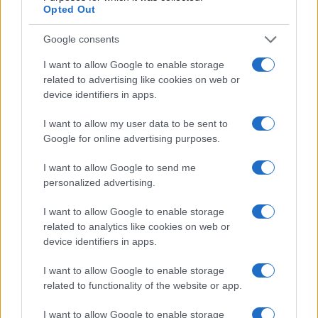
Opted Out
(PAXG)
Google consents
Kinza Babylon Staked
$83,270.00
BTC
I want to allow Google to enable storage
(KBTC)
related to advertising like cookies on web or
device identifiers in apps.
Steakhouse EURCV
$100,000,000,000,000.00
I want to allow my user data to be sent to
Morpho Vault
Google for online advertising purposes.
(STEAKEURCV)
I want to allow Google to send me
personalized advertising.
$0.032
Epoch Island
(EPOCH)
I want to allow Google to enable storage
related to analytics like cookies on web or
$16.49
device identifiers in apps.
Stride Staked Injective
(STINJ)
I want to allow Google to enable storage
related to functionality of the website or app.
$3,407.11
Vested XOR
(VXOR)
I want to allow Google to enable storage