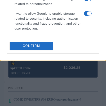
related to personalization.
$0.022
JDB
I want to allow Google to enable storage
(JDB)
related to security, including authentication
functionality and fraud prevention, and other
user protection.
$0.0085
FibSwap DEX
(FIBO)
CONFIRM
$8.02
TruFin Staked APT
(TRUAPT)
$2,036.25
kpk ETH Prime
(KPK ETH PRIME)
PIÙ LETTI
1
COME INVESTIRE 500 EURO (per guadagnare)?