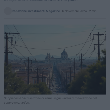
Redazione Investimenti Magazine
·
6 Novembre 2024
· 2 min
Scopri come l'acquisizione di Terna segna un'era di innovazione nel
settore energetico.